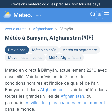
Prévisions météorologiques précises
.
Voir tous les pays
.
☰
Meteo.
best
🌐
vers d'autres
>
Afghanistan
>
Bāmyān
Météo à Bāmyān, Afghanistan 🇦🇫
Prévisions
Météo en août
Météo en septembre
Moyennes annuelles
Météo Afghanistan
Météo en direct à Bāmyān, actuellement 22°C avec
ensoleillé. Voir la prévision de 7 jours, les
conditions horaires et l'indice de qualité de l'air.
Bāmyān est dans
Afghanistan
— voir la météo dans
toutes les grandes villes de
Afghanistan
, ou
parcourir
les villes les plus chaudes en ce moment
dans le monde.