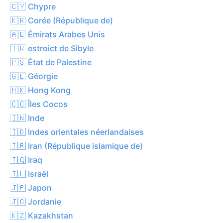
🇨🇾 Chypre
🇰🇷 Corée (République de)
🇦🇪 Émirats Arabes Unis
🇹🇷 estroict de Sibyle
🇵🇸 État de Palestine
🇬🇪 Géorgie
🇭🇰 Hong Kong
🇨🇨 Îles Cocos
🇮🇳 Inde
🇮🇩 Indes orientales néerlandaises
🇮🇷 Iran (République islamique de)
🇮🇶 Iraq
🇮🇱 Israël
🇯🇵 Japon
🇯🇴 Jordanie
🇰🇿 Kazakhstan