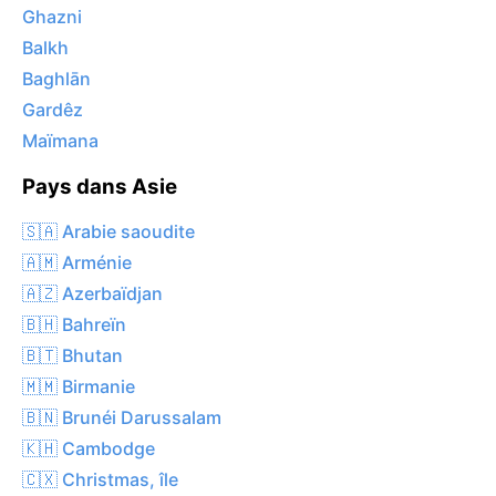
Ghazni
Balkh
Baghlān
Gardêz
Maïmana
Pays dans Asie
🇸🇦 Arabie saoudite
🇦🇲 Arménie
🇦🇿 Azerbaïdjan
🇧🇭 Bahreïn
🇧🇹 Bhutan
🇲🇲 Birmanie
🇧🇳 Brunéi Darussalam
🇰🇭 Cambodge
🇨🇽 Christmas, île