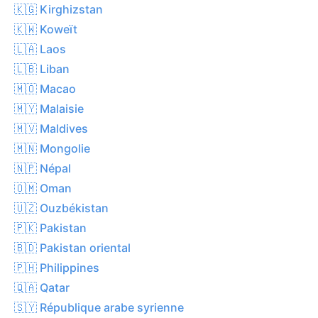
🇰🇬 Kirghizstan
🇰🇼 Koweït
🇱🇦 Laos
🇱🇧 Liban
🇲🇴 Macao
🇲🇾 Malaisie
🇲🇻 Maldives
🇲🇳 Mongolie
🇳🇵 Népal
🇴🇲 Oman
🇺🇿 Ouzbékistan
🇵🇰 Pakistan
🇧🇩 Pakistan oriental
🇵🇭 Philippines
🇶🇦 Qatar
🇸🇾 République arabe syrienne