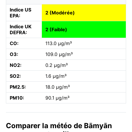
Indice US
2 (Modérée)
EPA:
Indice UK
2 (Faible)
DEFRA:
CO:
113.0 µg/m³
O3:
109.0 µg/m³
NO2:
0.2 µg/m³
SO2:
1.6 µg/m³
PM2.5:
18.0 µg/m³
PM10:
90.1 µg/m³
Comparer la météo de Bāmyān