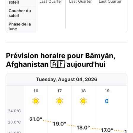
Last Quarter
Last Quarter
Last Quarter
soleil
Coucher du
soleil
Phase de la
lune
Prévision horaire pour Bāmyān,
Afghanistan 🇦🇫 aujourd'hui
Tuesday, August 04, 2026
16
17
18
19
2
24.0°C
21.0°
20.0°C
19.0°
18.0°
17.0°
16.