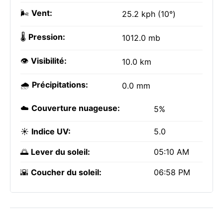
🌬️
Vent:
25.2 kph (10°)
🌡️
Pression:
1012.0 mb
👁️
Visibilité:
10.0 km
🌧️
Précipitations:
0.0 mm
☁️
Couverture nuageuse:
5%
☀️
Indice UV:
5.0
🌅
Lever du soleil:
05:10 AM
🌇
Coucher du soleil:
06:58 PM