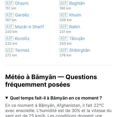
🇦🇫 Ghazni
🇦🇫 Baghlān
151 km
166 km
🇦🇫 Gardêz
🇦🇫 Khulm
187 km
209 km
🇦🇫 Mazār-e Sharīf
🇦🇫 Balkh
220 km
231 km
🇦🇫 Kondôz
🇦🇫 Tâloqân
232 km
263 km
🇺🇿 Termez
🇦🇫 Shibirghān
272 km
278 km
Météo à Bāmyān — Questions
fréquemment posées
Quel temps fait-il à Bāmyān en ce moment ?
En ce moment à Bāmyān, Afghanistan, il fait 22°C
avec ensoleillé. L'humidité est de 30% et la vitesse du
vent est de 25 km/h. Les conditions donnent une