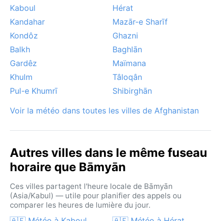
Kaboul
Hérat
Kandahar
Mazār-e Sharīf
Kondôz
Ghazni
Balkh
Baghlān
Gardêz
Maïmana
Khulm
Tâloqân
Pul-e Khumrī
Shibirghān
Voir la météo dans toutes les villes de Afghanistan
Autres villes dans le même fuseau
horaire que Bāmyān
Ces villes partagent l'heure locale de Bāmyān
(Asia/Kabul) — utile pour planifier des appels ou
comparer les heures de lumière du jour.
🇦🇫 Météo à Kaboul
🇦🇫 Météo à Hérat