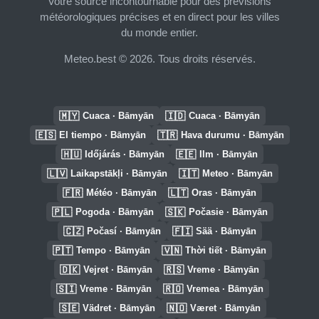
Votre source incontournable pour des prévisions
météorologiques précises et en direct pour les villes
du monde entier.
Meteo.best © 2026. Tous droits réservés.
🇲🇾
🇮🇩
Cuaca · Bāmyān
Cuaca · Bāmyān
🇪🇸
🇹🇷
El tiempo · Bāmyān
Hava durumu · Bāmyān
🇭🇺
🇪🇪
Időjárás · Bāmyān
Ilm · Bāmyān
🇱🇻
🇮🇹
Laikapstākļi · Bāmyān
Meteo · Bāmyān
🇫🇷
🇱🇹
Météo · Bāmyān
Oras · Bāmyān
🇵🇱
🇸🇰
Pogoda · Bāmyān
Počasie · Bāmyān
🇨🇿
🇫🇮
Počasí · Bāmyān
Sää · Bāmyān
🇵🇹
🇻🇳
Tempo · Bāmyān
Thời tiết · Bāmyān
🇩🇰
🇷🇸
Vejret · Bāmyān
Vreme · Bāmyān
🇸🇮
🇷🇴
Vreme · Bāmyān
Vremea · Bāmyān
🇸🇪
🇳🇴
Vädret · Bāmyān
Været · Bāmyān