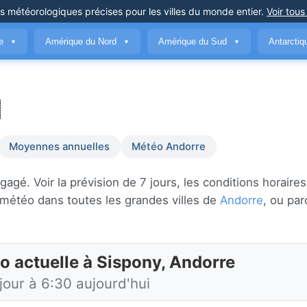
ns météorologiques précises
pour les villes du monde entier
.
Voir tous
ue
Amérique du Nord
Amérique du Sud
Antarcti
▼
▼
▼
Moyennes annuelles
Météo Andorre
é. Voir la prévision de 7 jours, les conditions horaires 
 météo dans toutes les grandes villes de
Andorre
, ou par
o actuelle à Sispony, Andorre
jour à 6:30 aujourd'hui