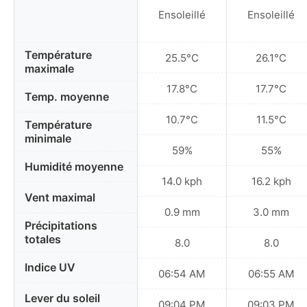
Ensoleillé
Ensoleillé
Température
25.5°C
26.1°C
maximale
17.8°C
17.7°C
Temp. moyenne
10.7°C
11.5°C
Température
minimale
59%
55%
Humidité moyenne
14.0 kph
16.2 kph
Vent maximal
0.9 mm
3.0 mm
Précipitations
totales
8.0
8.0
Indice UV
06:54 AM
06:55 AM
Lever du soleil
09:04 PM
09:03 PM