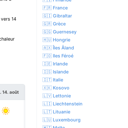
🇫🇷 France
🇬🇮 Gibraltar
 vers 14
🇬🇷 Grèce
🇬🇬 Guernesey
chaleur
🇭🇺 Hongrie
🇦🇽 Îles Åland
🇫🇴 Iles Féroé
🇮🇪 Irlande
🇮🇸 Islande
🇮🇹 Italie
🇽🇰 Kosovo
. 14. août
sam. 15. août
🇱🇻 Lettonie
🇱🇮 Liechtenstein
🇱🇹 Lituanie
🇱🇺 Luxembourg
🇲🇹 Malte