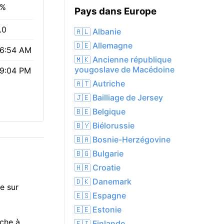
8%
Pays dans Europe
.0
🇦🇱 Albanie
🇩🇪 Allemagne
6:54 AM
🇲🇰 Ancienne république
yougoslave de Macédoine
9:04 PM
🇦🇹 Autriche
🇯🇪 Bailliage de Jersey
🇧🇪 Belgique
🇧🇾 Biélorussie
🇧🇦 Bosnie-Herzégovine
🇧🇬 Bulgarie
🇭🇷 Croatie
🇩🇰 Danemark
re sur
🇪🇸 Espagne
🇪🇪 Estonie
uche à
🇫🇮 Finlande