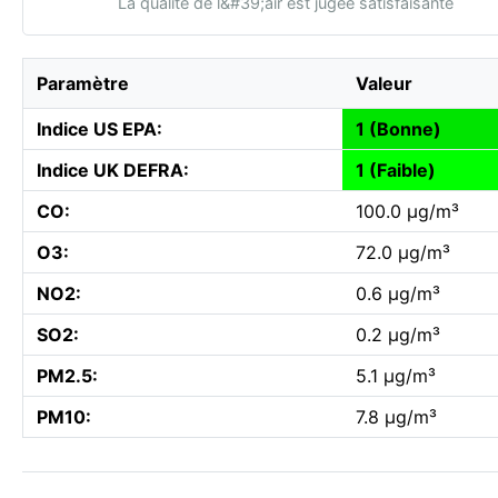
La qualité de l&#39;air est jugée satisfaisante
Paramètre
Valeur
Indice US EPA:
1 (Bonne)
Indice UK DEFRA:
1 (Faible)
CO:
100.0 µg/m³
O3:
72.0 µg/m³
NO2:
0.6 µg/m³
SO2:
0.2 µg/m³
PM2.5:
5.1 µg/m³
PM10:
7.8 µg/m³