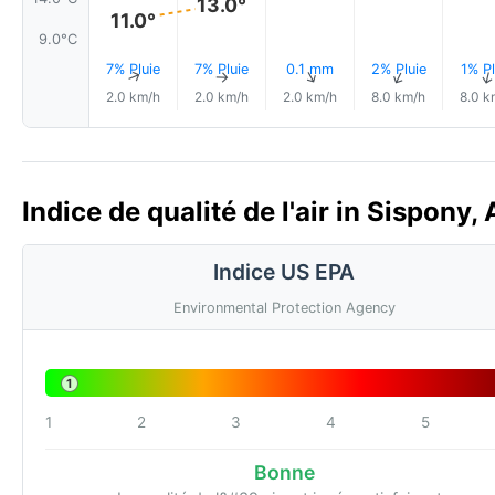
13.0°
11.0°
9.0°C
7% Pluie
7% Pluie
0.1 mm
2% Pluie
1% Pl
↑
↑
↑
↑
2.0 km/h
2.0 km/h
2.0 km/h
8.0 km/h
8.0 k
Indice de qualité de l'air in Sispony,
Indice US EPA
Environmental Protection Agency
1
1
2
3
4
5
Bonne