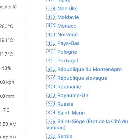
soleillé
Ensoleillé
🇮🇲 Man (Île)
🇲🇩 Moldavie
🇲🇨 Monaco
28.1°C
27.4°C
🇳🇴 Norvège
19.1°C
17.9°C
🇳🇱 Pays-Bas
🇵🇱 Pologne
11.7°C
11.2°C
🇵🇹 Portugal
48%
59%
🇲🇪 République du Monténégro
🇸🇰 République slovaque
9.0 kph
11.9 kph
🇷🇴 Roumanie
🇬🇧 Royaume-Uni
0.0 mm
41.4 mm
🇷🇺 Russie
7.0
7.0
🇸🇲 Saint-Marin
🇻🇦 Saint-Siège (État de la Cité du
6:59 AM
07:00 AM
Vatican)
🇷🇸 Serbie
8:57 PM
08:55 PM