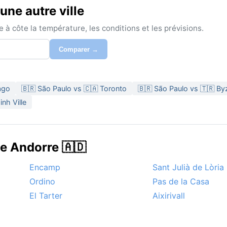
ne autre ville
à côte la température, les conditions et les prévisions.
Comparer →
ago
🇧🇷 São Paulo vs 🇨🇦 Toronto
🇧🇷 São Paulo vs 🇹🇷 B
nh Ville
de Andorre 🇦🇩
Encamp
Sant Julià de Lòria
Ordino
Pas de la Casa
El Tarter
Aixirivall