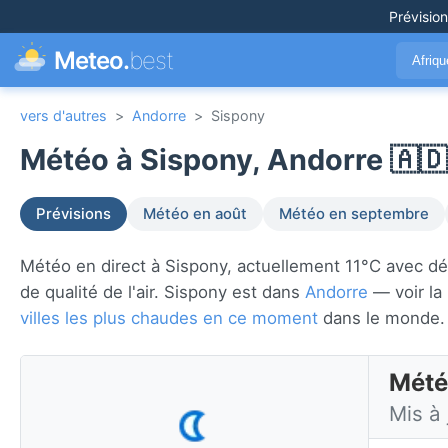
Prévisio
Meteo.
best
Afriq
vers d'autres
>
Andorre
>
Sispony
Météo à Sispony, Andorre 🇦🇩
Prévisions
Météo en août
Météo en septembre
Météo en direct à Sispony, actuellement 11°C avec dégag
de qualité de l'air. Sispony est dans
Andorre
— voir la
villes les plus chaudes en ce moment
dans le monde.
Mété
Mis à 