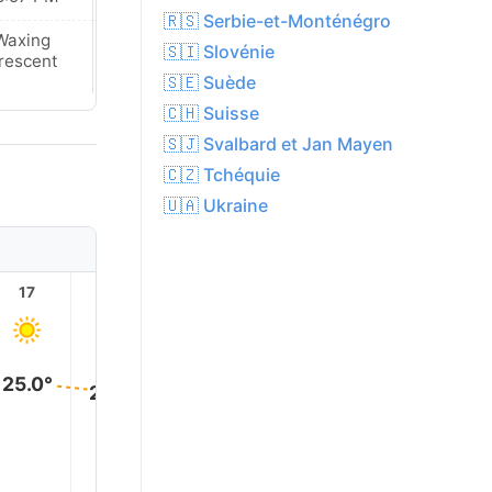
🇷🇸 Serbie-et-Monténégro
Waxing
Waxing
🇸🇮 Slovénie
rescent
Crescent
🇸🇪 Suède
🇨🇭 Suisse
🇸🇯 Svalbard et Jan Mayen
🇨🇿 Tchéquie
🇺🇦 Ukraine
17
18
19
20
21
22
25.0°
24.0°
24.0°
20.0°
15.0°
14.0°