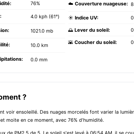
dité:
76%
☁️
Couverture nuageuse:
:
4.0 kph (61°)
☀️
Indice UV:
0
🌅
Lever du soleil:
0
ion:
1021.0 mb
🌇
Coucher du soleil:
0
ilité:
10.0 km
ipitations:
0.0 mm
moment ?
nt voir ensoleillé. Des nuages morcelés font varier la lumiè
oid et moite en ce moment, avec 76% d'humidité.
taux de PM2.5 de 5. Le soleil s'est levé à 06:54 AM, il se co