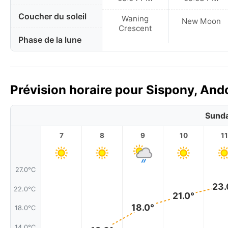
Coucher du soleil
Waning
New Moon
Crescent
Phase de la lune
Prévision horaire pour Sispony, Ando
Sunda
7
8
9
10
11
27.0°C
23.
22.0°C
21.0°
18.0°
18.0°C
14.0°C