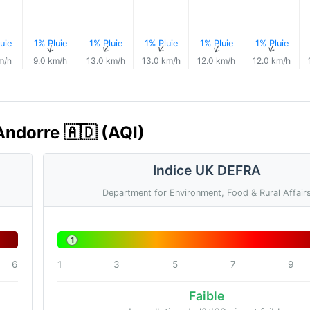
uie
1% Pluie
1% Pluie
1% Pluie
1% Pluie
1% Pluie
↑
↑
↑
↑
↑
↑
m/h
9.0 km/h
13.0 km/h
13.0 km/h
12.0 km/h
12.0 km/h
 Andorre 🇦🇩 (AQI)
Indice UK DEFRA
Department for Environment, Food & Rural Affair
1
6
1
3
5
7
9
Faible