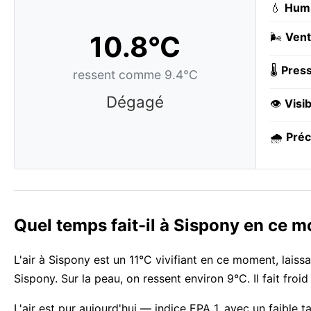
💧
Humi
10.8°C
🌬️
Vent
🌡️
Press
ressent comme 9.4°C
Dégagé
👁️
Visib
🌧️
Préc
Quel temps fait-il à Sispony en ce 
L'air à Sispony est un 11°C vivifiant en ce moment, laissa
Sispony. Sur la peau, on ressent environ 9°C. Il fait fr
L'air est pur aujourd'hui — indice EPA 1, avec un faible 