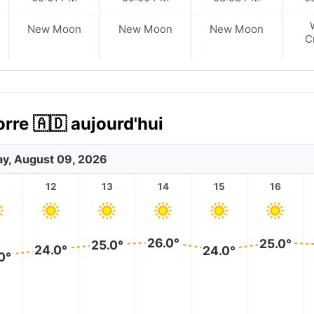
New Moon
New Moon
New Moon
C
rre 🇦🇩 aujourd'hui
y, August 09, 2026
12
13
14
15
16
26.0°
25.0°
25.0°
24.0°
24.0°
0°