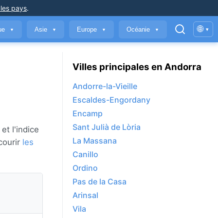
 les pays
.
🌐
que
Asie
Europe
Océanie
▾
▼
▼
▼
▼
Villes principales en Andorra
Andorre-la-Vieille
Escaldes-Engordany
Encamp
Sant Julià de Lòria
et l'indice
La Massana
courir
les
Canillo
Ordino
Pas de la Casa
Arinsal
Vila