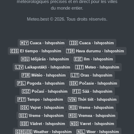
météorologiques précises et en direct pour les villes
du monde entier.
Meteo.best © 2026. Tous droits réservés.
🇲🇾
🇮🇩
Cuaca · Ishqoshim
Cuaca · Ishqoshim
🇪🇸
🇹🇷
El tiempo · Ishqoshim
Hava durumu · Ishqoshim
🇭🇺
🇪🇪
Időjárás · Ishqoshim
Ilm · Ishqoshim
🇱🇻
🇮🇹
Laikapstākļi · Ishqoshim
Meteo · Ishqoshim
🇫🇷
🇱🇹
Météo · Ishqoshim
Oras · Ishqoshim
🇵🇱
🇸🇰
Pogoda · Ishqoshim
Počasie · Ishqoshim
🇨🇿
🇫🇮
Počasí · Ishqoshim
Sää · Ishqoshim
🇵🇹
🇻🇳
Tempo · Ishqoshim
Thời tiết · Ishqoshim
🇩🇰
🇷🇸
Vejret · Ishqoshim
Vreme · Ishqoshim
🇸🇮
🇷🇴
Vreme · Ishqoshim
Vremea · Ishqoshim
🇸🇪
🇳🇴
Vädret · Ishqoshim
Været · Ishqoshim
🇬🇧🇺🇸
🇳🇱
Weather · Ishqoshim
Weer · Ishqoshim