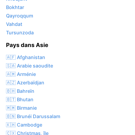
Bokhtar
Qayroqqum
Vahdat
Tursunzoda
Pays dans Asie
🇦🇫 Afghanistan
🇸🇦 Arabie saoudite
🇦🇲 Arménie
🇦🇿 Azerbaïdjan
🇧🇭 Bahreïn
🇧🇹 Bhutan
🇲🇲 Birmanie
🇧🇳 Brunéi Darussalam
🇰🇭 Cambodge
🇨🇽 Christmas, île