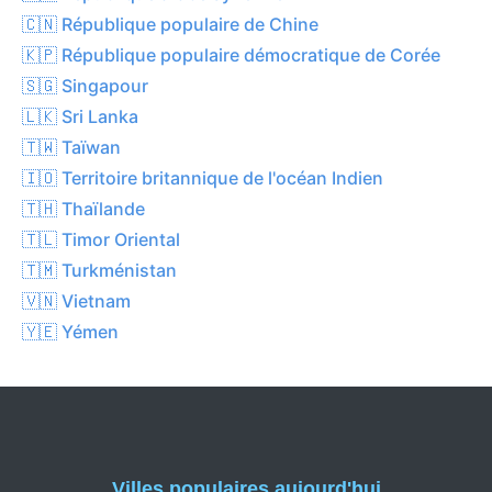
🇨🇳 République populaire de Chine
🇰🇵 République populaire démocratique de Corée
🇸🇬 Singapour
🇱🇰 Sri Lanka
🇹🇼 Taïwan
🇮🇴 Territoire britannique de l'océan Indien
🇹🇭 Thaïlande
🇹🇱 Timor Oriental
🇹🇲 Turkménistan
🇻🇳 Vietnam
🇾🇪 Yémen
Villes populaires aujourd'hui