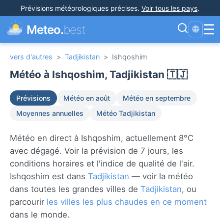
Prévisions météorologiques précises
.
Voir tous les pays
.
☰
Meteo.
best
🌐
vers d'autres
>
Tadjikistan
>
Ishqoshim
Météo à Ishqoshim, Tadjikistan 🇹🇯
Prévisions
Météo en août
Météo en septembre
Moyennes annuelles
Météo Tadjikistan
Météo en direct à Ishqoshim, actuellement 8°C
avec dégagé. Voir la prévision de 7 jours, les
conditions horaires et l'indice de qualité de l'air.
Ishqoshim est dans
Tadjikistan
— voir la météo
dans toutes les grandes villes de
Tadjikistan
, ou
parcourir
les villes les plus chaudes en ce moment
dans le monde.