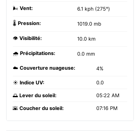
🌬️
Vent:
6.1 kph (275°)
🌡️
Pression:
1019.0 mb
👁️
Visibilité:
10.0 km
🌧️
Précipitations:
0.0 mm
☁️
Couverture nuageuse:
4%
☀️
Indice UV:
0.0
🌅
Lever du soleil:
05:22 AM
🌇
Coucher du soleil:
07:16 PM