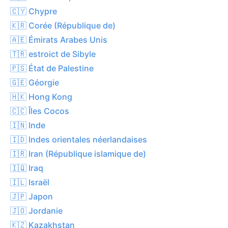
🇨🇾 Chypre
🇰🇷 Corée (République de)
🇦🇪 Émirats Arabes Unis
🇹🇷 estroict de Sibyle
🇵🇸 État de Palestine
🇬🇪 Géorgie
🇭🇰 Hong Kong
🇨🇨 Îles Cocos
🇮🇳 Inde
🇮🇩 Indes orientales néerlandaises
🇮🇷 Iran (République islamique de)
🇮🇶 Iraq
🇮🇱 Israël
🇯🇵 Japon
🇯🇴 Jordanie
🇰🇿 Kazakhstan