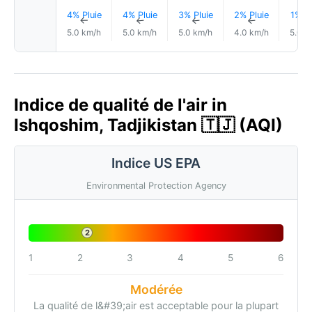
4% Pluie
4% Pluie
3% Pluie
2% Pluie
1% Pl
↑
↑
↑
↑
5.0 km/h
5.0 km/h
5.0 km/h
4.0 km/h
5.0 k
Indice de qualité de l'air in
Ishqoshim, Tadjikistan 🇹🇯 (AQI)
Indice US EPA
Environmental Protection Agency
2
1
2
3
4
5
6
Modérée
La qualité de l&#39;air est acceptable pour la plupart