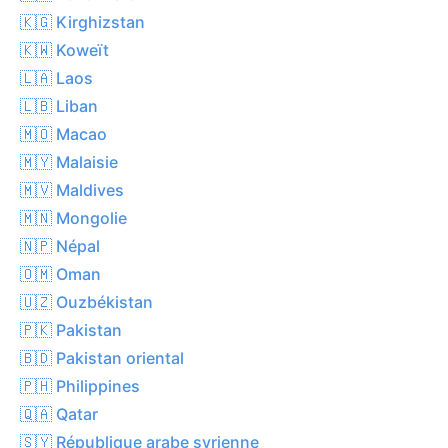
🇰🇬 Kirghizstan
🇰🇼 Koweït
🇱🇦 Laos
🇱🇧 Liban
🇲🇴 Macao
🇲🇾 Malaisie
🇲🇻 Maldives
🇲🇳 Mongolie
🇳🇵 Népal
🇴🇲 Oman
🇺🇿 Ouzbékistan
🇵🇰 Pakistan
🇧🇩 Pakistan oriental
🇵🇭 Philippines
🇶🇦 Qatar
🇸🇾 République arabe syrienne