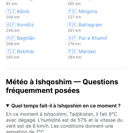
85 km
185 km
🇹🇯 Kŭlob
🇵🇰 Mingora
209 km
227 km
🇦🇫 Kondôz
🇵🇰 Battagram
246 km
261 km
🇦🇫 Baghlān
🇦🇫 Pul-e Khumrī
268 km
274 km
🇹🇯 Bokhtar
🇵🇰 Mardan
280 km
284 km
Météo à Ishqoshim — Questions
fréquemment posées
Quel temps fait-il à Ishqoshim en ce moment ?
En ce moment à Ishqoshim, Tadjikistan, il fait 8°C
avec dégagé. L'humidité est de 57% et la vitesse du
vent est de 6 km/h. Les conditions donnent une
sensation de 7°C.