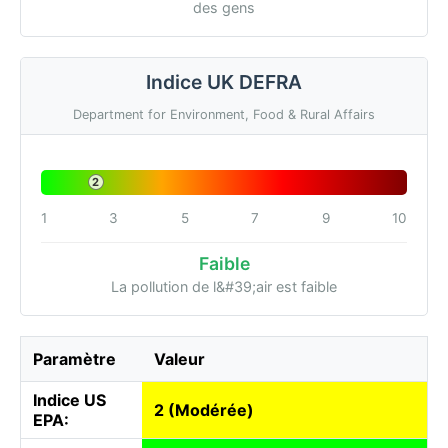
des gens
Indice UK DEFRA
Department for Environment, Food & Rural Affairs
2
1
3
5
7
9
10
Faible
La pollution de l&#39;air est faible
Paramètre
Valeur
Indice US
2 (Modérée)
EPA: