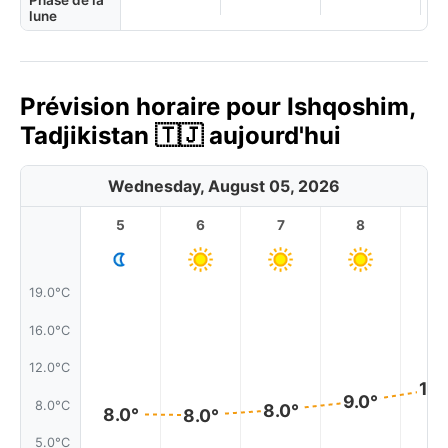
Phase de la
lune
Prévision horaire pour Ishqoshim,
Tadjikistan 🇹🇯 aujourd'hui
Wednesday, August 05, 2026
5
6
7
8
9
19.0°C
16.0°C
12.0°C
10.
9.0°
8.0°C
8.0°
8.0°
8.0°
5.0°C