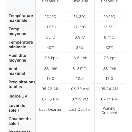
Ensoleillé
Ensoleillé
Ensoleillé
Température
17.4°C
18.3°C
19.1°C
maximale
11.9°C
12.2°C
13.5°C
Temp.
moyenne
7.5°C
6.9°C
8.4°C
Température
minimale
40%
35%
32%
Humidité
17.6 kph
16.6 kph
17.6 kph
moyenne
0.0 mm
0.0 mm
0.0 mm
Vent
maximal
13.0
12.0
13.0
Précipitations
totales
05:22 AM
05:23 AM
05:24 AM
0
Indice UV
07:16 PM
07:15 PM
07:14 PM
Lever du
Waning
Last Quarter
Last Quarter
soleil
Crescent
Coucher du
soleil