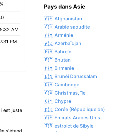
2%
Pays dans Asie
.0
🇦🇫 Afghanistan
🇸🇦 Arabie saoudite
5:32 AM
🇦🇲 Arménie
7:31 PM
🇦🇿 Azerbaïdjan
🇧🇭 Bahreïn
🇧🇹 Bhutan
🇲🇲 Birmanie
🇧🇳 Brunéi Darussalam
🇰🇭 Cambodge
🇨🇽 Christmas, île
🇨🇾 Chypre
🇰🇷 Corée (République de)
 est juste
🇦🇪 Émirats Arabes Unis
🇹🇷 estroict de Sibyle
ée s'étend