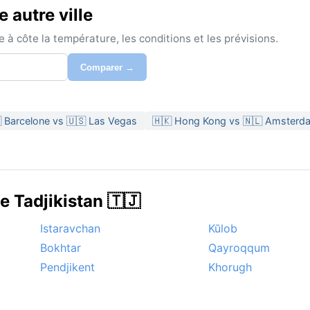
 autre ville
à côte la température, les conditions et les prévisions.
Comparer →
 Barcelone vs 🇺🇸 Las Vegas
🇭🇰 Hong Kong vs 🇳🇱 Amsterd
e Tadjikistan 🇹🇯
Istaravchan
Kŭlob
Bokhtar
Qayroqqum
Pendjikent
Khorugh