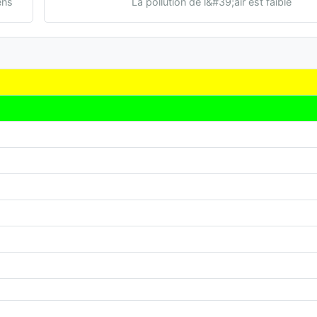
ens
La pollution de l&#39;air est faible