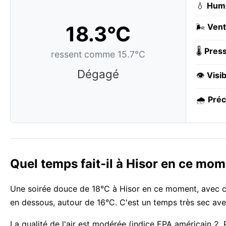
💧
Humi
18.3°C
🌬️
Vent
🌡️
Press
ressent comme 15.7°C
Dégagé
👁️
Visib
🌧️
Préc
Quel temps fait-il à Hisor en ce mom
Une soirée douce de 18°C à Hisor en ce moment, avec clai
en dessous, autour de 16°C. C'est un temps très sec av
La qualité de l'air est modérée (indice EPA américain 2