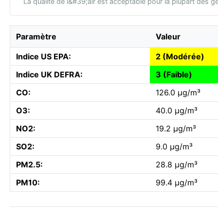
La qualité de l&#39;air est acceptable pour la plupart des g
Paramètre
Valeur
Indice US EPA:
2 (Modérée)
Indice UK DEFRA:
3 (Faible)
CO:
126.0 µg/m³
O3:
40.0 µg/m³
NO2:
19.2 µg/m³
SO2:
9.0 µg/m³
PM2.5:
28.8 µg/m³
PM10:
99.4 µg/m³