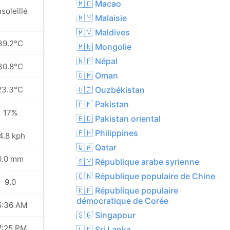
🇲🇴 Macao
soleillé
Ensoleillé
🇲🇾 Malaisie
🇲🇻 Maldives
39.2°C
38.1°C
🇲🇳 Mongolie
🇳🇵 Népal
30.8°C
29.6°C
🇴🇲 Oman
23.3°C
21.6°C
🇺🇿 Ouzbékistan
🇵🇰 Pakistan
17%
16%
🇧🇩 Pakistan oriental
🇵🇭 Philippines
4.8 kph
13.3 kph
🇶🇦 Qatar
0.0 mm
0.0 mm
🇸🇾 République arabe syrienne
🇨🇳 République populaire de Chine
9.0
9.0
🇰🇵 République populaire
démocratique de Corée
5:36 AM
05:37 AM
🇸🇬 Singapour
7:25 PM
07:24 PM
🇱🇰 Sri Lanka