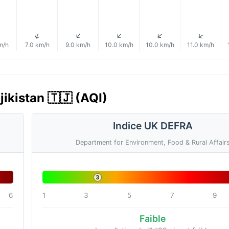
↑
↑
↑
↑
↑
m/h
7.0 km/h
9.0 km/h
10.0 km/h
10.0 km/h
11.0 km/h
djikistan 🇹🇯 (AQI)
Indice UK DEFRA
Department for Environment, Food & Rural Affair
3
6
1
3
5
7
9
Faible