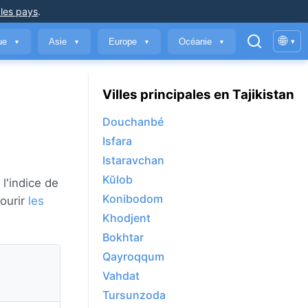
 les pays
.
🌐
que
Asie
Europe
Océanie
▾
▼
▼
▼
▼
Villes principales en Tajikistan
Douchanbé
Isfara
Istaravchan
Kŭlob
l'indice de
Konibodom
courir
les
Khodjent
Bokhtar
Qayroqqum
Vahdat
Tursunzoda