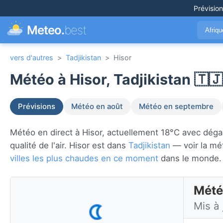
Prévisio
Meteo.
best
Afriq
vers d'autres
>
Tadjikistan
>
Hisor
Météo à Hisor, Tadjikistan 🇹🇯
Prévisions
Météo en août
Météo en septembre
Météo en direct à Hisor, actuellement 18°C avec dégagé.
qualité de l'air. Hisor est dans
Tadjikistan
— voir la mé
villes les plus chaudes en ce moment
dans le monde.
Météo
Mis à 