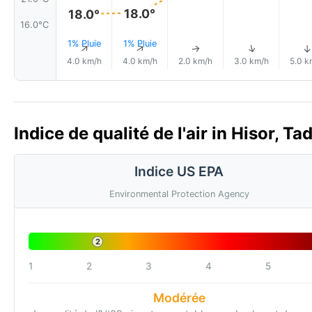
18.0°
18.0°
16.0°C
1% Pluie
1% Pluie
↑
↑
↑
↑
↑
4.0 km/h
4.0 km/h
2.0 km/h
3.0 km/h
5.0 k
Indice de qualité de l'air in Hisor, Ta
Indice US EPA
Environmental Protection Agency
2
1
2
3
4
5
Modérée