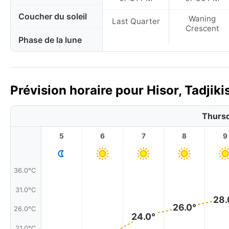
Coucher du soleil
Waning
Last Quarter
Crescent
Phase de la lune
Prévision horaire pour Hisor, Tadjiki
Thursd
5
6
7
8
9
36.0°C
31.0°C
28.
26.0°
26.0°C
24.0°
21.0°C