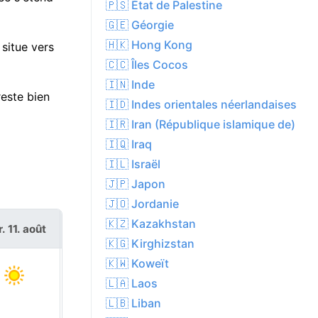
🇵🇸 État de Palestine
🇬🇪 Géorgie
🇭🇰 Hong Kong
situe vers
🇨🇨 Îles Cocos
🇮🇳 Inde
este bien
🇮🇩 Indes orientales néerlandaises
🇮🇷 Iran (République islamique de)
🇮🇶 Iraq
🇮🇱 Israël
🇯🇵 Japon
🇯🇴 Jordanie
🇰🇿 Kazakhstan
. 11. août
mer. 12. août
🇰🇬 Kirghizstan
🇰🇼 Koweït
🇱🇦 Laos
🇱🇧 Liban