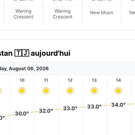
Waning
Waning
New Moon
N
Crescent
Crescent
stan 🇹🇯 aujourd'hui
ay, August 06, 2026
10
11
12
13
14
34.0°
33.0°
33.0°
32.0°
30.0°
0°