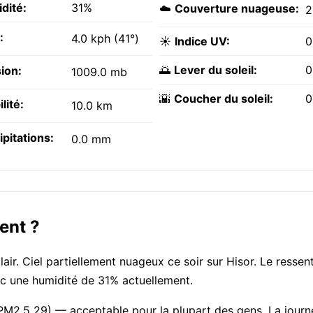
dité:
31%
☁️
Couverture nuageuse:
:
4.0 kph (41°)
☀️
Indice UV:
0
🌅
Lever du soleil:
0
ion:
1009.0 mb
🌇
Coucher du soleil:
0
ilité:
10.0 km
ipitations:
0.0 mm
ent ?
r. Ciel partiellement nuageux ce soir sur Hisor. Le ressenti
ec une humidité de 31% actuellement.
, PM2.5 29) — acceptable pour la plupart des gens. La journ