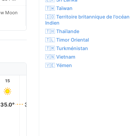
🇹🇼 Taïwan
ew Moon
New Moon
🇮🇴 Territoire britannique de l'océan
Indien
🇹🇭 Thaïlande
🇹🇱 Timor Oriental
🇹🇲 Turkménistan
🇻🇳 Vietnam
🇾🇪 Yémen
15
16
17
18
19
20
35.0°
35.0°
34.0°
33.0°
28.0°
24.0°