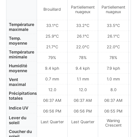
Partiellement
Partiellement
Brouillard
nuageux
nuageux
Température
33.1°C
33.2°C
33.5°C
maximale
25.9°C
26.1°C
26.1°C
Temp.
moyenne
21.7°C
22.0°C
22.0°C
Température
minimale
79%
78%
78%
Humidité
9.4 kph
9.4 kph
7.9 kph
moyenne
0.7 mm
1.1 mm
1.0 mm
Vent
maximal
12.0
12.0
8.0
Précipitations
totales
06:37 AM
06:37 AM
06:37 AM
Indice UV
06:56 PM
06:56 PM
06:55 PM
Lever du
Waning
Last Quarter
Last Quarter
soleil
Crescent
Coucher du
soleil