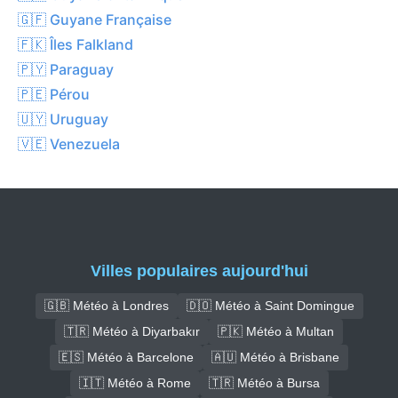
🇬🇫 Guyane Française
🇫🇰 Îles Falkland
🇵🇾 Paraguay
🇵🇪 Pérou
🇺🇾 Uruguay
🇻🇪 Venezuela
Villes populaires aujourd'hui
🇬🇧 Météo à Londres
🇩🇴 Météo à Saint Domingue
🇹🇷 Météo à Diyarbakır
🇵🇰 Météo à Multan
🇪🇸 Météo à Barcelone
🇦🇺 Météo à Brisbane
🇮🇹 Météo à Rome
🇹🇷 Météo à Bursa