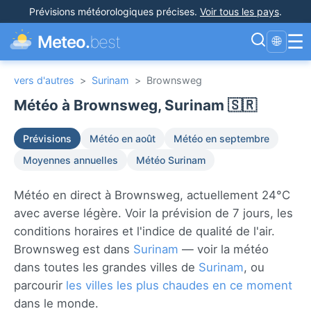
Prévisions météorologiques précises
.
Voir tous les pays
.
☰
Meteo.
best
🌐
vers d'autres
>
Surinam
>
Brownsweg
Météo à Brownsweg, Surinam 🇸🇷
Prévisions
Météo en août
Météo en septembre
Moyennes annuelles
Météo Surinam
Météo en direct à Brownsweg, actuellement 24°C
avec averse légère. Voir la prévision de 7 jours, les
conditions horaires et l'indice de qualité de l'air.
Brownsweg est dans
Surinam
— voir la météo
dans toutes les grandes villes de
Surinam
, ou
parcourir
les villes les plus chaudes en ce moment
dans le monde.