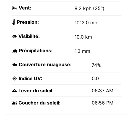
🌬️
Vent:
8.3 kph (35°)
🌡️
Pression:
1012.0 mb
👁️
Visibilité:
10.0 km
🌧️
Précipitations:
1.3 mm
☁️
Couverture nuageuse:
74%
☀️
Indice UV:
0.0
🌅
Lever du soleil:
06:37 AM
🌇
Coucher du soleil:
06:56 PM