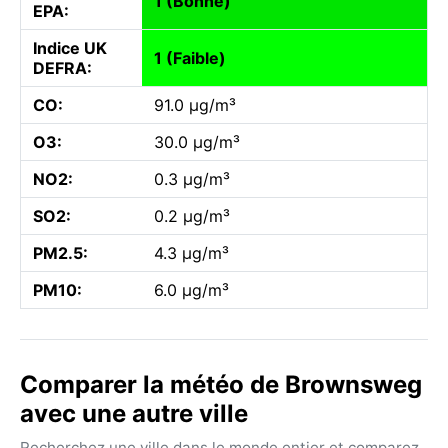
1 (Bonne)
EPA:
Indice UK
1 (Faible)
DEFRA:
CO:
91.0 µg/m³
O3:
30.0 µg/m³
NO2:
0.3 µg/m³
SO2:
0.2 µg/m³
PM2.5:
4.3 µg/m³
PM10:
6.0 µg/m³
Comparer la météo de Brownsweg
avec une autre ville
Recherchez une ville dans le monde entier et comparez