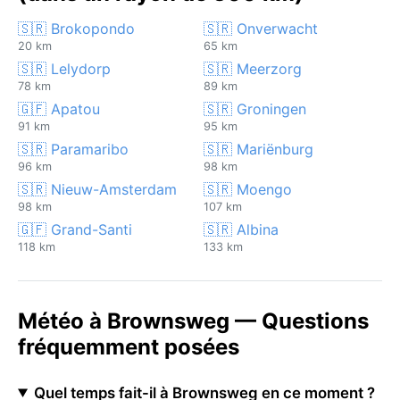
🇸🇷 Brokopondo
🇸🇷 Onverwacht
20 km
65 km
🇸🇷 Lelydorp
🇸🇷 Meerzorg
78 km
89 km
🇬🇫 Apatou
🇸🇷 Groningen
91 km
95 km
🇸🇷 Paramaribo
🇸🇷 Mariënburg
96 km
98 km
🇸🇷 Nieuw-Amsterdam
🇸🇷 Moengo
98 km
107 km
🇬🇫 Grand-Santi
🇸🇷 Albina
118 km
133 km
Météo à Brownsweg — Questions
fréquemment posées
Quel temps fait-il à Brownsweg en ce moment ?