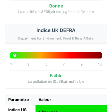
Bonne
La qualité de l&#39;air est jugée satisfaisante
Indice UK DEFRA
Department for Environment, Food & Rural Affairs
1
1
3
5
7
9
10
Faible
La pollution de l&#39;air est faible
Paramètre
Valeur
Indice US