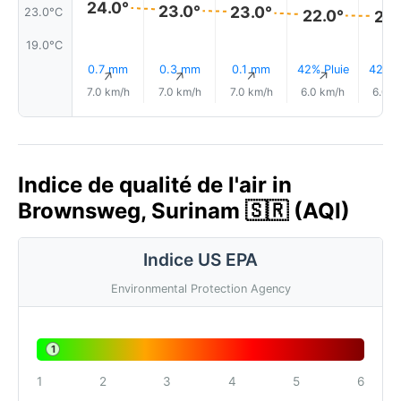
24.0°
23.0°
23.0°
23.0°C
22.0°
22.
19.0°C
0.7 mm
0.3 mm
0.1 mm
42% Pluie
42% P
↑
↑
↑
↑
7.0 km/h
7.0 km/h
7.0 km/h
6.0 km/h
6.0 k
Indice de qualité de l'air in
Brownsweg, Surinam 🇸🇷 (AQI)
Indice US EPA
Environmental Protection Agency
1
1
2
3
4
5
6