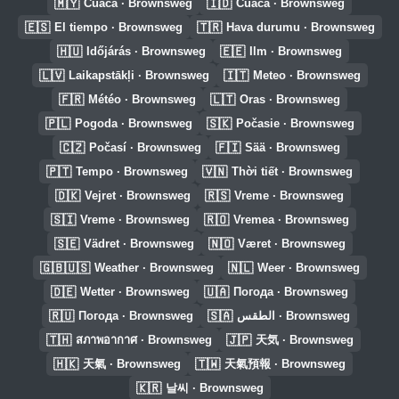
🇲🇾
🇮🇩
Cuaca · Brownsweg
Cuaca · Brownsweg
🇪🇸
🇹🇷
El tiempo · Brownsweg
Hava durumu · Brownsweg
🇭🇺
🇪🇪
Időjárás · Brownsweg
Ilm · Brownsweg
🇱🇻
🇮🇹
Laikapstākļi · Brownsweg
Meteo · Brownsweg
🇫🇷
🇱🇹
Météo · Brownsweg
Oras · Brownsweg
🇵🇱
🇸🇰
Pogoda · Brownsweg
Počasie · Brownsweg
🇨🇿
🇫🇮
Počasí · Brownsweg
Sää · Brownsweg
🇵🇹
🇻🇳
Tempo · Brownsweg
Thời tiết · Brownsweg
🇩🇰
🇷🇸
Vejret · Brownsweg
Vreme · Brownsweg
🇸🇮
🇷🇴
Vreme · Brownsweg
Vremea · Brownsweg
🇸🇪
🇳🇴
Vädret · Brownsweg
Været · Brownsweg
🇬🇧🇺🇸
🇳🇱
Weather · Brownsweg
Weer · Brownsweg
🇩🇪
🇺🇦
Wetter · Brownsweg
Погода · Brownsweg
🇷🇺
🇸🇦
Погода · Brownsweg
الطقس · Brownsweg
🇹🇭
🇯🇵
สภาพอากาศ · Brownsweg
天気 · Brownsweg
🇭🇰
🇹🇼
天氣 · Brownsweg
天氣預報 · Brownsweg
🇰🇷
날씨 · Brownsweg