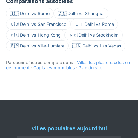
Comparaisons associées
🇮🇹 Delhi vs Rome
🇨🇳 Delhi vs Shanghai
🇺🇸 Delhi vs San Francisco
🇮🇹 Delhi vs Rome
🇭🇰 Delhi vs Hong Kong
🇸🇪 Delhi vs Stockholm
🇫🇷 Delhi vs Ville-Lumière
🇺🇸 Delhi vs Las Vegas
Parcourir d'autres comparaisons :
Villes les plus chaudes en
ce moment
·
Capitales mondiales
·
Plan du site
Villes populaires aujourd'hui