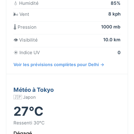
💧 Humidité
85%
8 kph
🌬️ Vent
1000 mb
🌡️ Pression
10.0 km
👁️ Visibilité
☀️ Indice UV
0
Voir les prévisions complètes pour Delhi →
Météo à Tokyo
🇯🇵 Japon
27°C
Ressenti 30°C
Dégagé