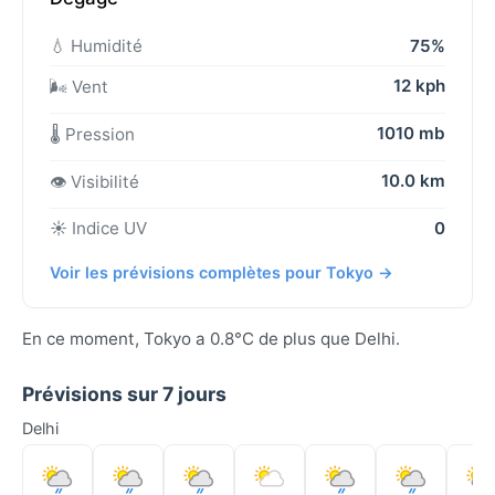
💧 Humidité
75%
12 kph
🌬️ Vent
1010 mb
🌡️ Pression
10.0 km
👁️ Visibilité
☀️ Indice UV
0
Voir les prévisions complètes pour Tokyo →
En ce moment, Tokyo a 0.8°C de plus que Delhi.
Prévisions sur 7 jours
Delhi