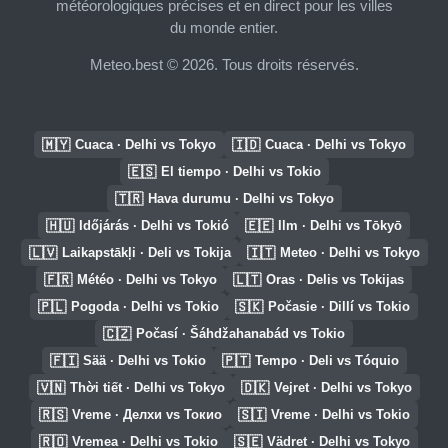
météorologiques précises et en direct pour les villes
du monde entier.
Meteo.best © 2026. Tous droits réservés.
🇲🇾
🇮🇩
Cuaca · Delhi vs Tokyo
Cuaca · Delhi vs Tokyo
🇪🇸
El tiempo · Delhi vs Tokio
🇹🇷
Hava durumu · Delhi vs Tokyo
🇭🇺
🇪🇪
Időjárás · Delhi vs Tokió
Ilm · Delhi vs Tōkyō
🇱🇻
🇮🇹
Laikapstākļi · Deli vs Tokija
Meteo · Delhi vs Tokyo
🇫🇷
🇱🇹
Météo · Delhi vs Tokyo
Oras · Delis vs Tokijas
🇵🇱
🇸🇰
Pogoda · Delhi vs Tokio
Počasie · Dillí vs Tokio
🇨🇿
Počasí · Šáhdžahanabád vs Tokio
🇫🇮
🇵🇹
Sää · Delhi vs Tokio
Tempo · Deli vs Tóquio
🇻🇳
🇩🇰
Thời tiết · Delhi vs Tokyo
Vejret · Delhi vs Tokyo
🇷🇸
🇸🇮
Vreme · Делхи vs Токио
Vreme · Delhi vs Tokio
🇷🇴
🇸🇪
Vremea · Delhi vs Tokio
Vädret · Delhi vs Tokyo