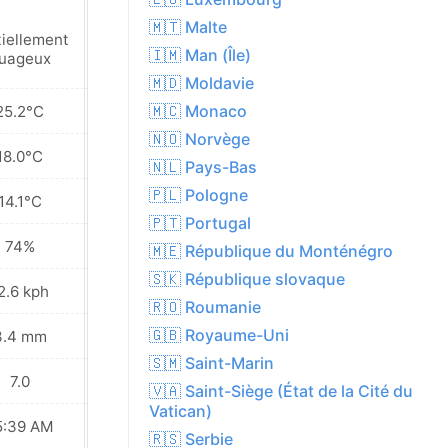
🇲🇹 Malte
tiellement
Ensoleillé
🇮🇲 Man (Île)
uageux
🇲🇩 Moldavie
🇲🇨 Monaco
25.2°C
29.3°C
🇳🇴 Norvège
18.0°C
21.8°C
🇳🇱 Pays-Bas
🇵🇱 Pologne
14.1°C
15.2°C
🇵🇹 Portugal
74%
76%
🇲🇪 République du Monténégro
🇸🇰 République slovaque
2.6 kph
11.2 kph
🇷🇴 Roumanie
🇬🇧 Royaume-Uni
3.4 mm
2.0 mm
🇸🇲 Saint-Marin
7.0
7.0
🇻🇦 Saint-Siège (État de la Cité du
Vatican)
5:39 AM
05:41 AM
🇷🇸 Serbie