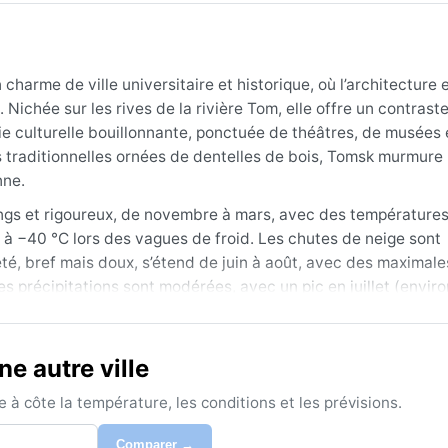
charme de ville universitaire et historique, où l’architecture 
Nichée sur les rives de la rivière Tom, elle offre un contrast
vie culturelle bouillonnante, ponctuée de théâtres, de musées 
 traditionnelles ornées de dentelles de bois, Tomsk murmure l
nne.
ongs et rigoureux, de novembre à mars, avec des température
 à −40 °C lors des vagues de froid. Les chutes de neige sont
été, bref mais doux, s’étend de juin à août, avec des maximale
 Les précipitations sont modérées, avec un pic en juillet (envi
t prévoir duvet, bonnet, gants, bottes isolantes et plusieurs co
 et un parapluie suffisent.
e autre ville
ément reste la fin du printemps (mai–juin) ou le début de l’a
isque de pluie modéré. L’hiver, quoique rude, attire les amat
à côte la température, les conditions et les prévisions.
étéo emblématique : les brouillards épais qui enveloppent la
co est absent, mais les vents sibériens, secs et glacials, rapp
Comparer →