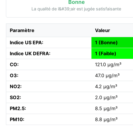
Bonne
La qualité de l&#39;air est jugée satisfaisante
Paramètre
Valeur
Indice US EPA:
1 (Bonne)
Indice UK DEFRA:
1 (Faible)
CO:
121.0 µg/m³
O3:
47.0 µg/m³
NO2:
4.2 µg/m³
SO2:
2.0 µg/m³
PM2.5:
8.5 µg/m³
PM10:
8.8 µg/m³