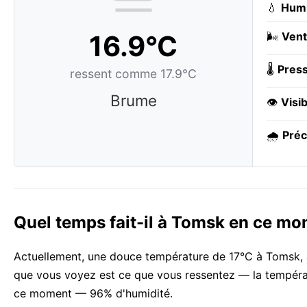
💧
Humi
16.9°C
🌬️
Vent
🌡️
Press
ressent comme 17.9°C
Brume
👁️
Visib
🌧️
Préc
Quel temps fait-il à Tomsk en ce mo
Actuellement, une douce température de 17°C à Tomsk, a
que vous voyez est ce que vous ressentez — la températur
ce moment — 96% d'humidité.