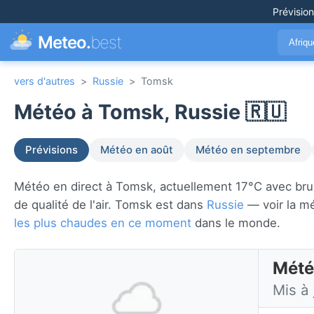
Prévisio
Meteo.
best
Afriq
vers d'autres
>
Russie
>
Tomsk
Météo à Tomsk, Russie 🇷🇺
Prévisions
Météo en août
Météo en septembre
Météo en direct à Tomsk, actuellement 17°C avec brume.
de qualité de l'air. Tomsk est dans
Russie
— voir la mé
les plus chaudes en ce moment
dans le monde.
Mété
Mis à 