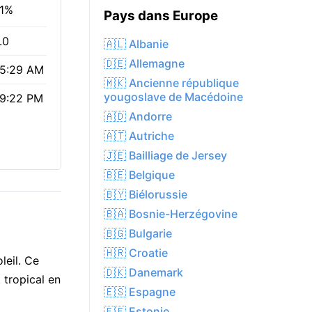
1%
Pays dans Europe
.0
🇦🇱 Albanie
🇩🇪 Allemagne
5:29 AM
🇲🇰 Ancienne république
yougoslave de Macédoine
9:22 PM
🇦🇩 Andorre
🇦🇹 Autriche
🇯🇪 Bailliage de Jersey
🇧🇪 Belgique
🇧🇾 Biélorussie
🇧🇦 Bosnie-Herzégovine
🇧🇬 Bulgarie
🇭🇷 Croatie
leil. Ce
🇩🇰 Danemark
 tropical en
🇪🇸 Espagne
🇪🇪 Estonie