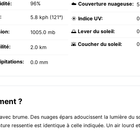
dité:
96%
☁️
Couverture nuageuse:
5
:
5.8 kph (121°)
☀️
Indice UV:
0
🌅
Lever du soleil:
0
ion:
1005.0 mb
🌇
Coucher du soleil:
0
ilité:
2.0 km
ipitations:
0.0 mm
ment ?
vec brume. Des nuages épars adoucissent la lumière du so
e ressentie est identique à celle indiquée. Un air lourd et