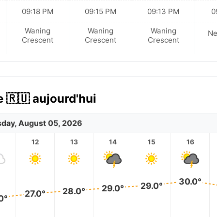
09:18 PM
09:15 PM
09:13 PM
0
Waning
Waning
Waning
N
Crescent
Crescent
Crescent
 🇷🇺 aujourd'hui
day, August 05, 2026
12
13
14
15
16
30.0°
29.0°
29.0°
28.0°
27.0°
0°