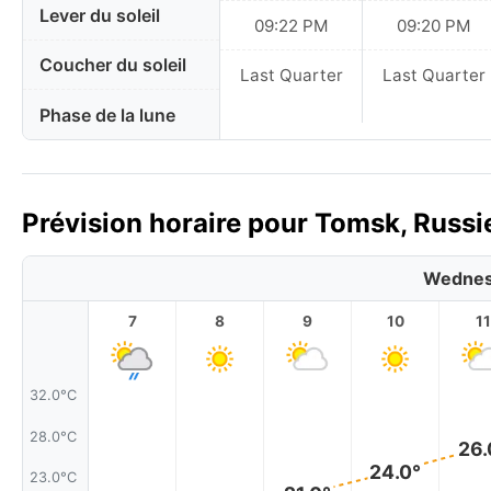
Lever du soleil
09:22 PM
09:20 PM
Coucher du soleil
Last Quarter
Last Quarter
Phase de la lune
Prévision horaire pour Tomsk, Russie
Wednes
7
8
9
10
11
32.0°C
28.0°C
26.
24.0°
23.0°C