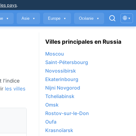
 les pays
.
🌐
que
Asie
Europe
Océanie
▾
▼
▼
▼
▼
Villes principales en Russia
Moscou
Saint-Pétersbourg
Novossibirsk
Ekaterinbourg
 l'indice
Nijni Novgorod
rir
les villes
Tcheliabinsk
Omsk
Rostov-sur-le-Don
Oufa
Krasnoïarsk