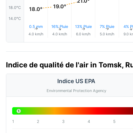
21.0°
19.0°
18.0°C
18.0°
14.0°C
0.5 mm
16% Pluie
13% Pluie
7% Pluie
4% Pl
↑
↑
↑
↑
4.0 km/h
4.0 km/h
6.0 km/h
5.0 km/h
9.0 k
Indice de qualité de l'air in Tomsk, R
Indice US EPA
Environmental Protection Agency
1
1
2
3
4
5