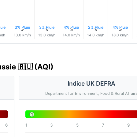
uie
3% Pluie
3% Pluie
4% Pluie
2% Pluie
4% Pluie
↑
↑
↑
↑
↑
↑
m/h
13.0 km/h
13.0 km/h
14.0 km/h
14.0 km/h
18.0 km/h
ussie 🇷🇺 (AQI)
Indice UK DEFRA
Department for Environment, Food & Rural Affair
1
6
1
3
5
7
9