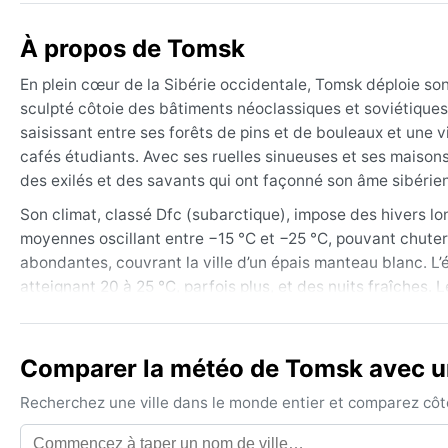
À propos de Tomsk
En plein cœur de la Sibérie occidentale, Tomsk déploie son 
sculpté côtoie des bâtiments néoclassiques et soviétiques. 
saisissant entre ses forêts de pins et de bouleaux et une 
cafés étudiants. Avec ses ruelles sinueuses et ses maisons
des exilés et des savants qui ont façonné son âme sibérie
Son climat, classé Dfc (subarctique), impose des hivers l
moyennes oscillant entre −15 °C et −25 °C, pouvant chuter
abondantes, couvrant la ville d’un épais manteau blanc. L’
atteignant 20 à 25 °C, parfois plus, et des nuits fraîches.
et une humidité relative élevée en été. Pour l’hiver, il fau
été, des vêtements légers mais aussi une veste coupe-vent
Comparer la météo de Tomsk avec un
La meilleure période pour profiter de Tomsk sous un ciel cl
(septembre), quand les températures sont agréables et le r
Recherchez une ville dans le monde entier et comparez côte 
paysages enneigés et de patinoires. Notons un phénomène m
automne et au printemps, surtout le long de la Tom. Le siroc