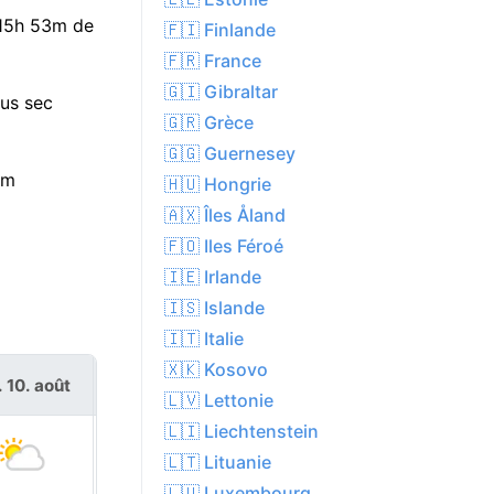
e 15h 53m de
🇫🇮 Finlande
🇫🇷 France
🇬🇮 Gibraltar
lus sec
🇬🇷 Grèce
🇬🇬 Guernesey
um
🇭🇺 Hongrie
🇦🇽 Îles Åland
🇫🇴 Iles Féroé
🇮🇪 Irlande
🇮🇸 Islande
🇮🇹 Italie
🇽🇰 Kosovo
. 10. août
mar. 11. août
🇱🇻 Lettonie
🇱🇮 Liechtenstein
🇱🇹 Lituanie
🇱🇺 Luxembourg