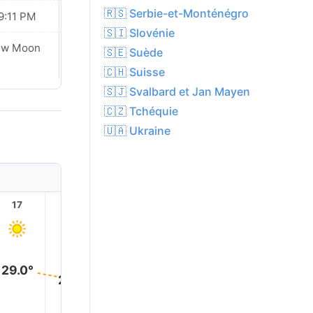
🇷🇸 Serbie-et-Monténégro
9:11 PM
09:09 PM
🇸🇮 Slovénie
ew Moon
New Moon
🇸🇪 Suède
🇨🇭 Suisse
🇸🇯 Svalbard et Jan Mayen
🇨🇿 Tchéquie
🇺🇦 Ukraine
17
18
19
20
21
22
29.0°
27.0°
26.0°
25.0°
23.0°