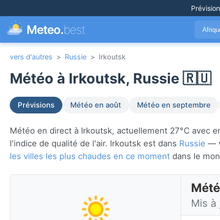
Prévisio
Meteo.
best
Afriq
vers d'autres
>
Russie
>
Irkoutsk
Météo à Irkoutsk, Russie 🇷🇺
Prévisions
Météo en août
Météo en septembre
Météo en direct à Irkoutsk, actuellement 27°C avec enso
l'indice de qualité de l'air. Irkoutsk est dans
Russie
— v
les villes les plus chaudes en ce moment
dans le mon
Météo
Mis à 