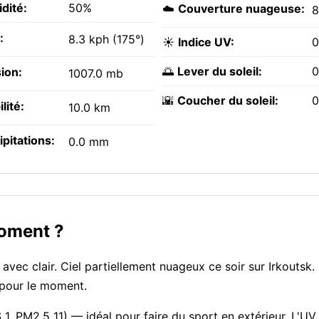
dité:
50%
☁️
Couverture nuageuse:
:
8.3 kph (175°)
☀️
Indice UV:
0
🌅
Lever du soleil:
0
ion:
1007.0 mb
🌇
Coucher du soleil:
0
ilité:
10.0 km
ipitations:
0.0 mm
moment ?
avec clair. Ciel partiellement nuageux ce soir sur Irkoutsk.
f pour le moment.
 1, PM2.5 11) — idéal pour faire du sport en extérieur. L'UV 