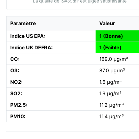
La qualité de l&#39;air est jugée satisfaisante
Paramètre
Valeur
Indice US EPA:
1 (Bonne)
Indice UK DEFRA:
1 (Faible)
CO:
189.0 µg/m³
O3:
87.0 µg/m³
NO2:
1.6 µg/m³
SO2:
1.9 µg/m³
PM2.5:
11.2 µg/m³
PM10:
11.4 µg/m³