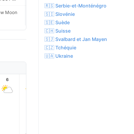
🇷🇸 Serbie-et-Monténégro
ew Moon
New Moon
🇸🇮 Slovénie
🇸🇪 Suède
🇨🇭 Suisse
🇸🇯 Svalbard et Jan Mayen
🇨🇿 Tchéquie
🇺🇦 Ukraine
6
7
8
9
10
11
25.0°
24.0°
22.0°
19.0°