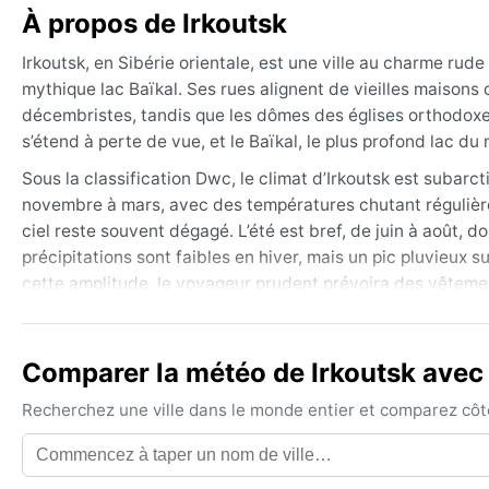
À propos de Irkoutsk
Irkoutsk, en Sibérie orientale, est une ville au charme rude
mythique lac Baïkal. Ses rues alignent de vieilles maisons
décembristes, tandis que les dômes des églises orthodoxes p
s’étend à perte de vue, et le Baïkal, le plus profond lac du
Sous la classification Dwc, le climat d’Irkoutsk est subarct
novembre à mars, avec des températures chutant régulière
ciel reste souvent dégagé. L’été est bref, de juin à août,
précipitations sont faibles en hiver, mais un pic pluvieux 
cette amplitude, le voyageur prudent prévoira des vête
pour l’été, ainsi qu’une protection contre les moustiques da
La meilleure saison pour profiter du climat est l’été, de ju
Comparer la météo de Irkoutsk avec 
explorer le Baïkal et ses rives. Les amateurs de grands froi
fameux « brouillard de l’Angara », visible par grands froid
Recherchez une ville dans le monde entier et comparez côte 
mousson ici, mais des tempêtes de neige localisées et des i
rendant l’atmosphère limpide et coupante.