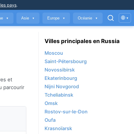
 les pays
.
🌐
que
Asie
Europe
Océanie
▾
▼
▼
▼
▼
Villes principales en Russia
Moscou
Saint-Pétersbourg
Novossibirsk
Ekaterinbourg
res et
Nijni Novgorod
u parcourir
Tcheliabinsk
Omsk
Rostov-sur-le-Don
Oufa
Krasnoïarsk