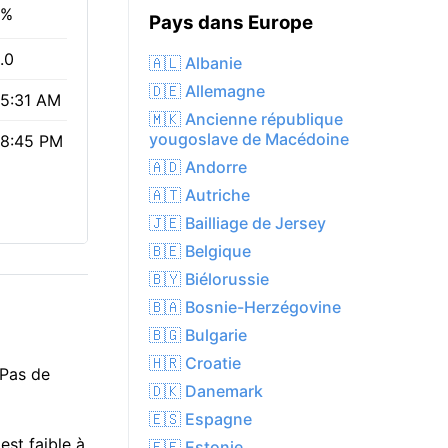
8%
Pays dans Europe
.0
🇦🇱 Albanie
🇩🇪 Allemagne
5:31 AM
🇲🇰 Ancienne république
yougoslave de Macédoine
8:45 PM
🇦🇩 Andorre
🇦🇹 Autriche
🇯🇪 Bailliage de Jersey
🇧🇪 Belgique
🇧🇾 Biélorussie
🇧🇦 Bosnie-Herzégovine
🇧🇬 Bulgarie
🇭🇷 Croatie
 Pas de
🇩🇰 Danemark
🇪🇸 Espagne
est faible à
🇪🇪 Estonie