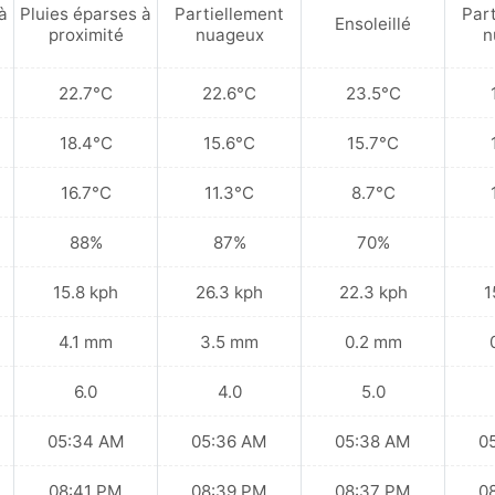
à
Pluies éparses à
Partiellement
Par
Ensoleillé
proximité
nuageux
n
22.7°C
22.6°C
23.5°C
18.4°C
15.6°C
15.7°C
16.7°C
11.3°C
8.7°C
88%
87%
70%
15.8 kph
26.3 kph
22.3 kph
1
4.1 mm
3.5 mm
0.2 mm
6.0
4.0
5.0
05:34 AM
05:36 AM
05:38 AM
0
08:41 PM
08:39 PM
08:37 PM
0