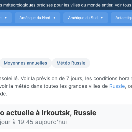
ns météorologiques précises
pour les villes du monde entier
.
Voir tous
ue
Amérique du Nord
Amérique du Sud
Antarcti
▼
▼
▼
Moyennes annuelles
Météo Russie
leillé. Voir la prévision de 7 jours, les conditions horai
oir la météo dans toutes les grandes villes de
Russie
, o
de.
 actuelle à Irkoutsk, Russie
jour à 19:45 aujourd'hui