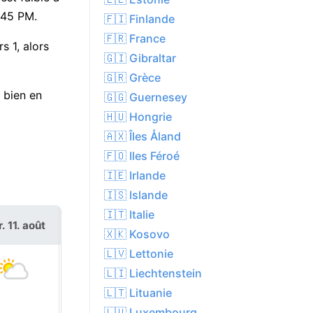
:45 PM.
🇫🇮 Finlande
🇫🇷 France
s 1, alors
🇬🇮 Gibraltar
🇬🇷 Grèce
 bien en
🇬🇬 Guernesey
🇭🇺 Hongrie
🇦🇽 Îles Åland
🇫🇴 Iles Féroé
🇮🇪 Irlande
🇮🇸 Islande
🇮🇹 Italie
. 11. août
mer. 12. août
🇽🇰 Kosovo
🇱🇻 Lettonie
🇱🇮 Liechtenstein
🇱🇹 Lituanie
🇱🇺 Luxembourg