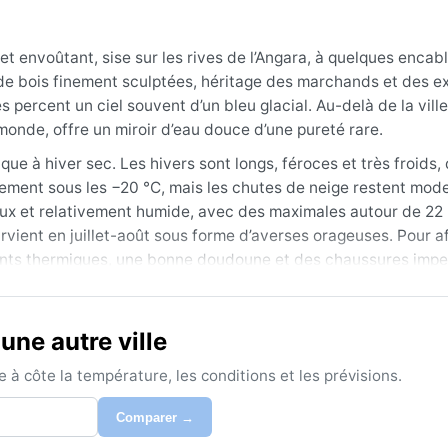
 et envoûtant, sise sur les rives de l’Angara, à quelques encab
 de bois finement sculptées, héritage des marchands et des ex
ercent un ciel souvent d’un bleu glacial. Au-delà de la ville,
 monde, offre un miroir d’eau douce d’une pureté rare.
ique à hiver sec. Les hivers sont longs, féroces et très froids,
ment sous les −20 °C, mais les chutes de neige restent mode
 doux et relativement humide, avec des maximales autour de 22 
survient en juillet-août sous forme d’averses orageuses. Pour a
ments thermiques, une bonne doudoune et des chaussures imp
ns la taïga.
in à août, quand les journées sont longues et agréables, idéale
une autre ville
ds préféreront l’hiver pour admirer le lac gelé, ses grottes de 
s lorsque la rivière non gelée émet une brume épaisse. Aucun 
à côte la température, les conditions et les prévisions.
nversions thermiques peuvent piéger une couche d’air froid su
Comparer →