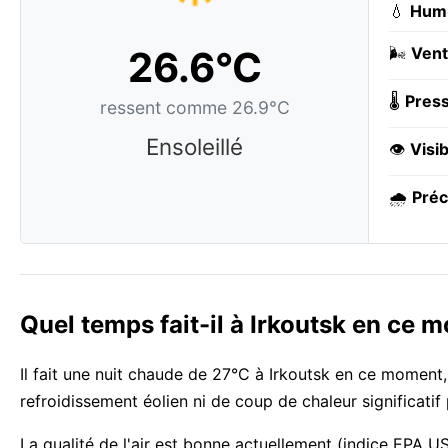
💧
Humi
26.6°C
🌬️
Vent
🌡️
Press
ressent comme 26.9°C
Ensoleillé
👁️
Visib
🌧️
Préc
Quel temps fait-il à Irkoutsk en ce 
Il fait une nuit chaude de 27°C à Irkoutsk en ce moment, 
refroidissement éolien ni de coup de chaleur significati
La qualité de l'air est bonne actuellement (indice EPA US