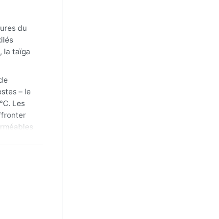
lures du
ilés
 la taïga
 de
stes – le
°C. Les
ffronter
erméables
s pour
glace et le
ouragan ni
r la ville,