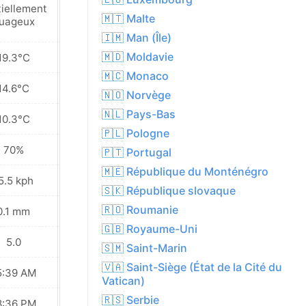
tiellement
Ensoleillé
🇲🇹 Malte
uageux
🇮🇲 Man (Île)
🇲🇩 Moldavie
19.3°C
24.4°C
🇲🇨 Monaco
14.6°C
15.5°C
🇳🇴 Norvège
🇳🇱 Pays-Bas
10.3°C
7.4°C
🇵🇱 Pologne
70%
58%
🇵🇹 Portugal
🇲🇪 République du Monténégro
5.5 kph
11.9 kph
🇸🇰 République slovaque
🇷🇴 Roumanie
0.1 mm
0.0 mm
🇬🇧 Royaume-Uni
5.0
6.0
🇸🇲 Saint-Marin
🇻🇦 Saint-Siège (État de la Cité du
5:39 AM
05:41 AM
Vatican)
🇷🇸 Serbie
8:36 PM
08:34 PM