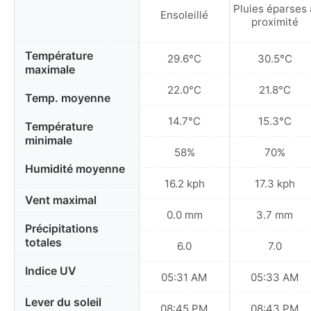
Pluies éparses 
Ensoleillé
proximité
Température
29.6°C
30.5°C
maximale
22.0°C
21.8°C
Temp. moyenne
14.7°C
15.3°C
Température
minimale
58%
70%
Humidité moyenne
16.2 kph
17.3 kph
Vent maximal
0.0 mm
3.7 mm
Précipitations
totales
6.0
7.0
Indice UV
05:31 AM
05:33 AM
Lever du soleil
08:45 PM
08:43 PM