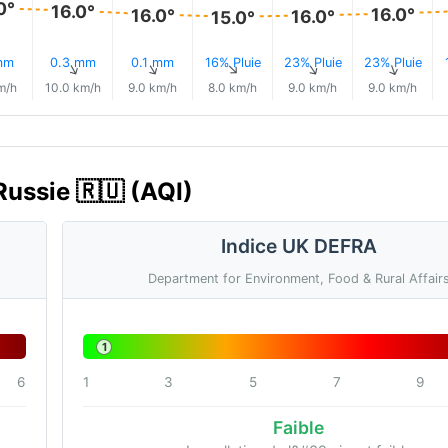
0°
16.0°
16.0°
16.0°
16.0°
15.0°
mm
0.3 mm
0.1 mm
16% Pluie
23% Pluie
23% Pluie
↑
↑
↑
↑
↑
↑
m/h
10.0 km/h
9.0 km/h
8.0 km/h
9.0 km/h
9.0 km/h
 Russie 🇷🇺 (AQI)
Indice UK DEFRA
Department for Environment, Food & Rural Affair
1
6
1
3
5
7
9
Faible