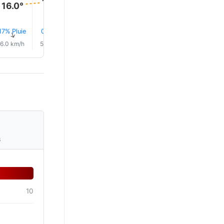
17.0°
16.0°
17% Pluie
0.0 mm
12% Pluie
6% Pluie
7% Pluie
5% Plui
↑
↑
↑
↑
↑
↑
6.0 km/h
5.0 km/h
8.0 km/h
9.0 km/h
12.0 km/h
13.0 km/
s
10