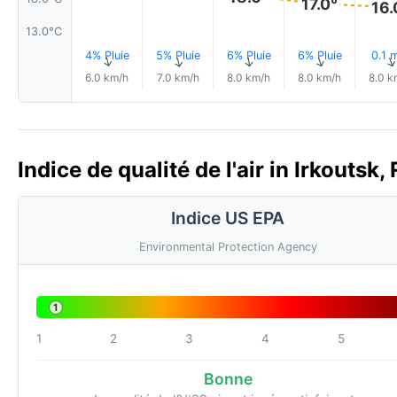
17.0°
16.
13.0°C
4% Pluie
5% Pluie
6% Pluie
6% Pluie
0.1 
↑
↑
↑
↑
6.0 km/h
7.0 km/h
8.0 km/h
8.0 km/h
8.0 k
Indice de qualité de l'air in Irkoutsk,
Indice US EPA
Environmental Protection Agency
1
1
2
3
4
5
Bonne