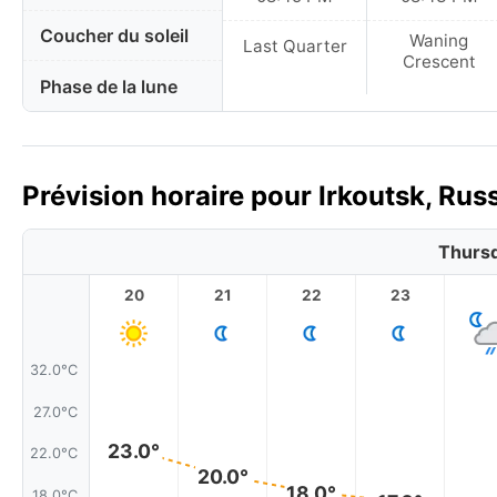
Coucher du soleil
Waning
Last Quarter
Crescent
Phase de la lune
Prévision horaire pour Irkoutsk, Russ
Thursd
20
21
22
23
32.0°C
27.0°C
23.0°
22.0°C
20.0°
18.0°
18.0°C