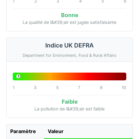
1
2
3
4
5
6
Bonne
La qualité de l&#39;air est jugée satisfaisante
Indice UK DEFRA
Department for Environment, Food & Rural Affairs
1
1
3
5
7
9
10
Faible
La pollution de l&#39;air est faible
Paramètre
Valeur