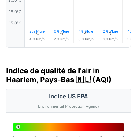
20.0°C
18.0°C
15.0°C
2% Pluie
6% Pluie
1% Pluie
2% Pluie
4% Pl
↑
↑
↑
↑
4.0 km/h
2.0 km/h
3.0 km/h
6.0 km/h
9.0 k
Indice de qualité de l'air in
Haarlem, Pays-Bas 🇳🇱 (AQI)
Indice US EPA
Environmental Protection Agency
1