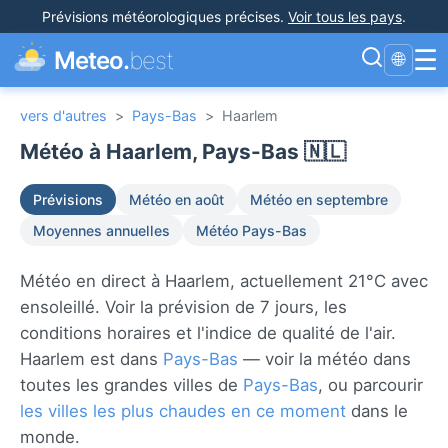
Prévisions météorologiques précises
.
Voir tous les pays
.
☰
Meteo.
best
🌐
vers d'autres
>
Pays-Bas
>
Haarlem
Météo à Haarlem, Pays-Bas 🇳🇱
Prévisions
Météo en août
Météo en septembre
Moyennes annuelles
Météo Pays-Bas
Météo en direct à Haarlem, actuellement 21°C avec
ensoleillé. Voir la prévision de 7 jours, les
conditions horaires et l'indice de qualité de l'air.
Haarlem est dans
Pays-Bas
— voir la météo dans
toutes les grandes villes de
Pays-Bas
, ou parcourir
les villes les plus chaudes en ce moment
dans le
monde.