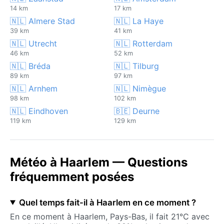
14 km
17 km
🇳🇱 Almere Stad
🇳🇱 La Haye
39 km
41 km
🇳🇱 Utrecht
🇳🇱 Rotterdam
46 km
52 km
🇳🇱 Bréda
🇳🇱 Tilburg
89 km
97 km
🇳🇱 Arnhem
🇳🇱 Nimègue
98 km
102 km
🇳🇱 Eindhoven
🇧🇪 Deurne
119 km
129 km
Météo à Haarlem — Questions
fréquemment posées
Quel temps fait-il à Haarlem en ce moment ?
En ce moment à Haarlem, Pays-Bas, il fait 21°C avec