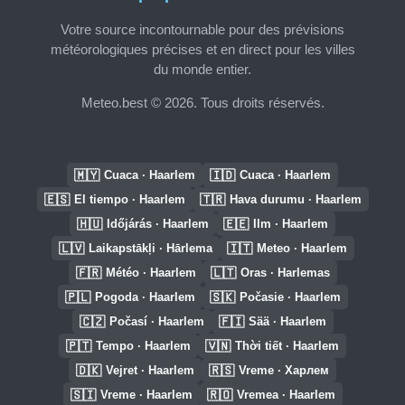
Votre source incontournable pour des prévisions
météorologiques précises et en direct pour les villes
du monde entier.
Meteo.best © 2026. Tous droits réservés.
🇲🇾
🇮🇩
Cuaca · Haarlem
Cuaca · Haarlem
🇪🇸
🇹🇷
El tiempo · Haarlem
Hava durumu · Haarlem
🇭🇺
🇪🇪
Időjárás · Haarlem
Ilm · Haarlem
🇱🇻
🇮🇹
Laikapstākļi · Hārlema
Meteo · Haarlem
🇫🇷
🇱🇹
Météo · Haarlem
Oras · Harlemas
🇵🇱
🇸🇰
Pogoda · Haarlem
Počasie · Haarlem
🇨🇿
🇫🇮
Počasí · Haarlem
Sää · Haarlem
🇵🇹
🇻🇳
Tempo · Haarlem
Thời tiết · Haarlem
🇩🇰
🇷🇸
Vejret · Haarlem
Vreme · Харлем
🇸🇮
🇷🇴
Vreme · Haarlem
Vremea · Haarlem