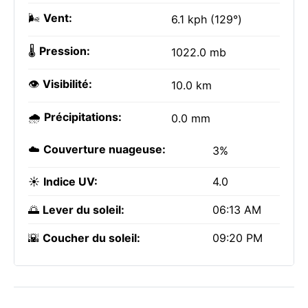
🌬️
Vent:
6.1 kph (129°)
🌡️
Pression:
1022.0 mb
👁️
Visibilité:
10.0 km
🌧️
Précipitations:
0.0 mm
☁️
Couverture nuageuse:
3%
☀️
Indice UV:
4.0
🌅
Lever du soleil:
06:13 AM
🌇
Coucher du soleil:
09:20 PM