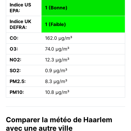
Indice US
1 (Bonne)
EPA:
Indice UK
1 (Faible)
DEFRA:
CO:
162.0 µg/m³
O3:
74.0 µg/m³
NO2:
12.3 µg/m³
SO2:
0.9 µg/m³
PM2.5:
8.3 µg/m³
PM10:
10.8 µg/m³
Comparer la météo de Haarlem
avec une autre ville