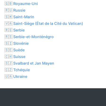
🇬🇧 Royaume-Uni
🇷🇺 Russie
🇸🇲 Saint-Marin
🇻🇦 Saint-Siège (État de la Cité du Vatican)
🇷🇸 Serbie
🇷🇸 Serbie-et-Monténégro
🇸🇮 Slovénie
🇸🇪 Suède
🇨🇭 Suisse
🇸🇯 Svalbard et Jan Mayen
🇨🇿 Tchéquie
🇺🇦 Ukraine