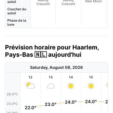
Waning
Waning
New Moon
N
soleil
Crescent
Crescent
Coucher du
soleil
Phase de la
lune
Prévision horaire pour Haarlem,
Pays-Bas 🇳🇱 aujourd'hui
Saturday, August 08, 2026
12
13
14
15
1
26.0°C
24.0°
24.
24.0°
23.0°
23.0°C
22.0°