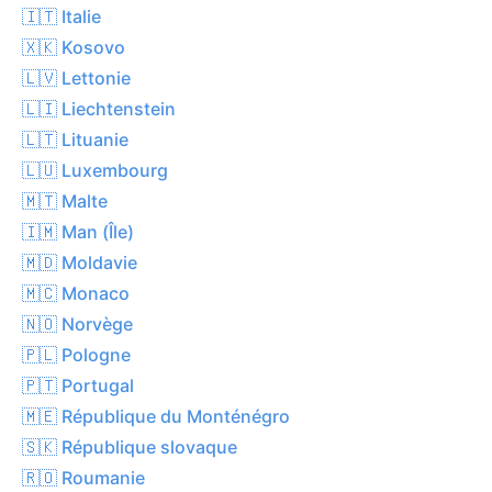
🇮🇹 Italie
🇽🇰 Kosovo
🇱🇻 Lettonie
🇱🇮 Liechtenstein
🇱🇹 Lituanie
🇱🇺 Luxembourg
🇲🇹 Malte
🇮🇲 Man (Île)
🇲🇩 Moldavie
🇲🇨 Monaco
🇳🇴 Norvège
🇵🇱 Pologne
🇵🇹 Portugal
🇲🇪 République du Monténégro
🇸🇰 République slovaque
🇷🇴 Roumanie