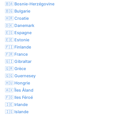
🇧🇦 Bosnie-Herzégovine
🇧🇬 Bulgarie
🇭🇷 Croatie
🇩🇰 Danemark
🇪🇸 Espagne
🇪🇪 Estonie
🇫🇮 Finlande
🇫🇷 France
🇬🇮 Gibraltar
🇬🇷 Grèce
🇬🇬 Guernesey
🇭🇺 Hongrie
🇦🇽 Îles Åland
🇫🇴 Iles Féroé
🇮🇪 Irlande
🇮🇸 Islande