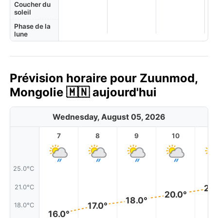
Coucher du
soleil
Phase de la
lune
Prévision horaire pour Zuunmod,
Mongolie 🇲🇳 aujourd'hui
Wednesday, August 05, 2026
7
8
9
10
11
25.0°C
21.
21.0°C
20.0°
18.0°
17.0°
18.0°C
16.0°