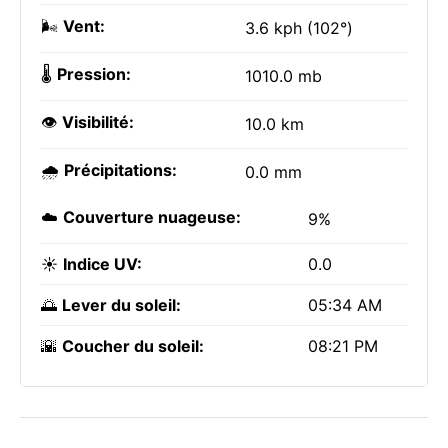
🌬️
Vent:
3.6 kph (102°)
🌡️
Pression:
1010.0 mb
👁️
Visibilité:
10.0 km
🌧️
Précipitations:
0.0 mm
☁️
Couverture nuageuse:
9%
☀️
Indice UV:
0.0
🌅
Lever du soleil:
05:34 AM
🌇
Coucher du soleil:
08:21 PM