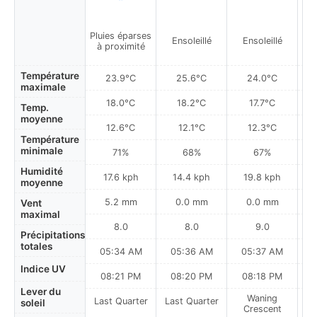
Pluies éparses
Ensoleillé
Ensoleillé
à proximité
Température
23.9°C
25.6°C
24.0°C
maximale
18.0°C
18.2°C
17.7°C
Temp.
moyenne
12.6°C
12.1°C
12.3°C
Température
minimale
71%
68%
67%
Humidité
17.6 kph
14.4 kph
19.8 kph
moyenne
5.2 mm
0.0 mm
0.0 mm
Vent
maximal
8.0
8.0
9.0
Précipitations
totales
05:34 AM
05:36 AM
05:37 AM
0
Indice UV
08:21 PM
08:20 PM
08:18 PM
Lever du
Waning
Last Quarter
Last Quarter
soleil
Crescent