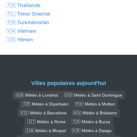
🇹🇭 Thaïlande
🇹🇱 Timor Oriental
🇹🇲 Turkménistan
🇻🇳 Vietnam
🇾🇪 Yémen
Villes populaires aujourd'hui
🇬🇧 Météo à Londres
🇩🇴 Météo à Saint Domingue
🇹🇷 Météo à Diyarbakır
🇵🇰 Météo à Multan
🇪🇸 Météo à Barcelone
🇦🇺 Météo à Brisbane
🇮🇹 Météo à Rome
🇹🇷 Météo à Bursa
🇮🇳 Météo à Bhopal
🇰🇷 Météo à Daegu