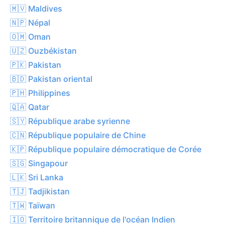
🇲🇻 Maldives
🇳🇵 Népal
🇴🇲 Oman
🇺🇿 Ouzbékistan
🇵🇰 Pakistan
🇧🇩 Pakistan oriental
🇵🇭 Philippines
🇶🇦 Qatar
🇸🇾 République arabe syrienne
🇨🇳 République populaire de Chine
🇰🇵 République populaire démocratique de Corée
🇸🇬 Singapour
🇱🇰 Sri Lanka
🇹🇯 Tadjikistan
🇹🇼 Taïwan
🇮🇴 Territoire britannique de l'océan Indien