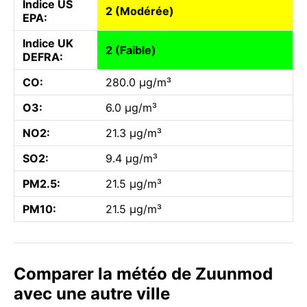
Indice US
2 (Modérée)
EPA:
Indice UK
2 (Faible)
DEFRA:
CO:
280.0 µg/m³
O3:
6.0 µg/m³
NO2:
21.3 µg/m³
SO2:
9.4 µg/m³
PM2.5:
21.5 µg/m³
PM10:
21.5 µg/m³
Comparer la météo de Zuunmod
avec une autre ville