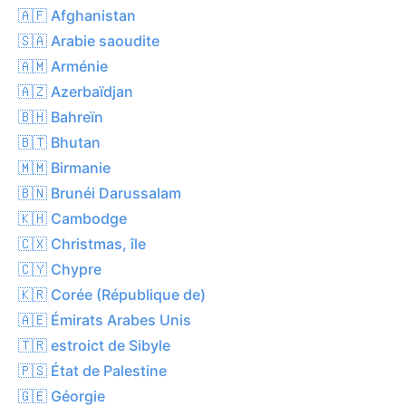
🇦🇫 Afghanistan
🇸🇦 Arabie saoudite
🇦🇲 Arménie
🇦🇿 Azerbaïdjan
🇧🇭 Bahreïn
🇧🇹 Bhutan
🇲🇲 Birmanie
🇧🇳 Brunéi Darussalam
🇰🇭 Cambodge
🇨🇽 Christmas, île
🇨🇾 Chypre
🇰🇷 Corée (République de)
🇦🇪 Émirats Arabes Unis
🇹🇷 estroict de Sibyle
🇵🇸 État de Palestine
🇬🇪 Géorgie