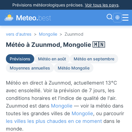
Prévisions météorologiques précises
.
Voir tous les pays
.
☰
Meteo.
best
🌐
vers d'autres
>
Mongolie
>
Zuunmod
Météo à Zuunmod, Mongolie 🇲🇳
Prévisions
Météo en août
Météo en septembre
Moyennes annuelles
Météo Mongolie
Météo en direct à Zuunmod, actuellement 13°C
avec ensoleillé. Voir la prévision de 7 jours, les
conditions horaires et l'indice de qualité de l'air.
Zuunmod est dans
Mongolie
— voir la météo dans
toutes les grandes villes de
Mongolie
, ou parcourir
les villes les plus chaudes en ce moment
dans le
monde.