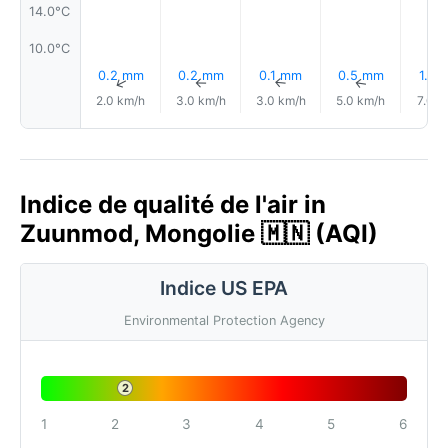
14.0°C
10.0°C
0.2 mm
0.2 mm
0.1 mm
0.5 mm
1.4 
↑
↑
↑
↑
2.0 km/h
3.0 km/h
3.0 km/h
5.0 km/h
7.0 k
Indice de qualité de l'air in
Zuunmod, Mongolie 🇲🇳 (AQI)
Indice US EPA
Environmental Protection Agency
2
1
2
3
4
5
6