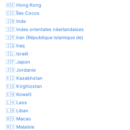
🇭🇰 Hong Kong
🇨🇨 Îles Cocos
🇮🇳 Inde
🇮🇩 Indes orientales néerlandaises
🇮🇷 Iran (République islamique de)
🇮🇶 Iraq
🇮🇱 Israël
🇯🇵 Japon
🇯🇴 Jordanie
🇰🇿 Kazakhstan
🇰🇬 Kirghizstan
🇰🇼 Koweït
🇱🇦 Laos
🇱🇧 Liban
🇲🇴 Macao
🇲🇾 Malaisie