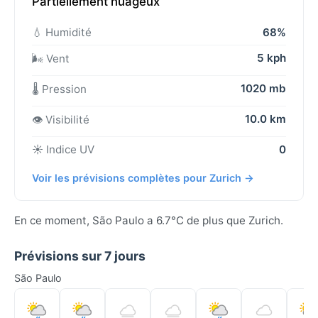
Partiellement nuageux
💧 Humidité
68%
5 kph
🌬️ Vent
1020 mb
🌡️ Pression
10.0 km
👁️ Visibilité
☀️ Indice UV
0
Voir les prévisions complètes pour Zurich →
En ce moment, São Paulo a 6.7°C de plus que Zurich.
Prévisions sur 7 jours
São Paulo