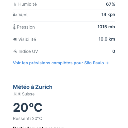
💧 Humidité
67%
14 kph
🌬️ Vent
1015 mb
🌡️ Pression
10.0 km
👁️ Visibilité
☀️ Indice UV
0
Voir les prévisions complètes pour São Paulo →
Météo à Zurich
🇨🇭 Suisse
20°C
Ressenti 20°C