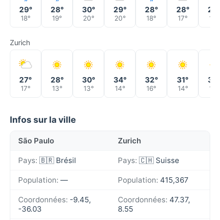
29°
28°
30°
29°
28°
28°
27
18°
19°
20°
20°
18°
17°
18°
Zurich
27°
28°
30°
34°
32°
31°
32
17°
13°
13°
14°
16°
14°
14°
Infos sur la ville
São Paulo
Zurich
Pays:
🇧🇷 Brésil
Pays:
🇨🇭 Suisse
Population:
—
Population:
415,367
Coordonnées:
-9.45,
Coordonnées:
47.37,
-36.03
8.55