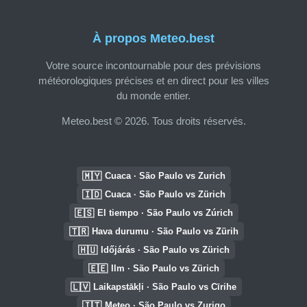
À propos Meteo.best
Votre source incontournable pour des prévisions
météorologiques précises et en direct pour les villes
du monde entier.
Meteo.best © 2026. Tous droits réservés.
🇲🇾
Cuaca · São Paulo vs Zurich
🇮🇩
Cuaca · São Paulo vs Zürich
🇪🇸
El tiempo · São Paulo vs Zúrich
🇹🇷
Hava durumu · São Paulo vs Zürih
🇭🇺
Időjárás · São Paulo vs Zürich
🇪🇪
Ilm · São Paulo vs Zürich
🇱🇻
Laikapstākļi · São Paulo vs Cīrihe
🇮🇹
Meteo · São Paulo vs Zurigo