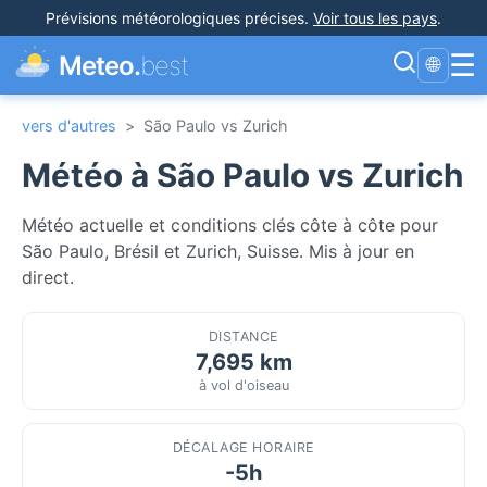
Prévisions météorologiques précises
.
Voir tous les pays
.
☰
Meteo.
best
🌐
vers d'autres
>
São Paulo vs Zurich
Météo à São Paulo vs Zurich
Météo actuelle et conditions clés côte à côte pour
São Paulo, Brésil et Zurich, Suisse. Mis à jour en
direct.
DISTANCE
7,695 km
à vol d'oiseau
DÉCALAGE HORAIRE
-5h