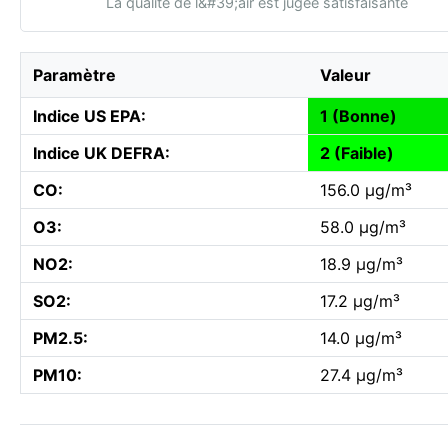
La qualité de l&#39;air est jugée satisfaisante
Paramètre
Valeur
Indice US EPA:
1 (Bonne)
Indice UK DEFRA:
2 (Faible)
CO:
156.0 µg/m³
O3:
58.0 µg/m³
NO2:
18.9 µg/m³
SO2:
17.2 µg/m³
PM2.5:
14.0 µg/m³
PM10:
27.4 µg/m³