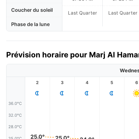
Coucher du soleil
Last Quarter
Last Quarter
Phase de la lune
Prévision horaire pour Marj Al Hama
Wednes
2
3
4
5
6
36.0°C
32.0°C
28.0°C
25.0°
25.0°
25.0°C