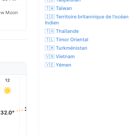
🇹🇼 Taïwan
ew Moon
🇮🇴 Territoire britannique de l'océan
Indien
🇹🇭 Thaïlande
🇹🇱 Timor Oriental
🇹🇲 Turkménistan
🇻🇳 Vietnam
🇾🇪 Yémen
12
13
14
15
16
17
34.0°
34.0°
34.0°
34.0
33.0°
32.0°