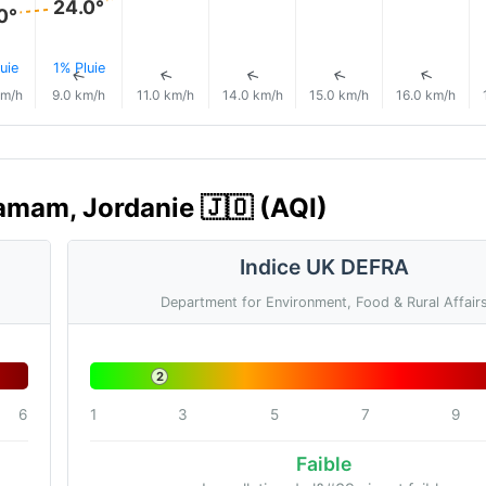
24.0°
0°
uie
1% Pluie
↑
↑
↑
↑
↑
↑
km/h
9.0 km/h
11.0 km/h
14.0 km/h
15.0 km/h
16.0 km/h
 Hamam, Jordanie 🇯🇴 (AQI)
Indice UK DEFRA
Department for Environment, Food & Rural Affair
2
6
1
3
5
7
9
Faible