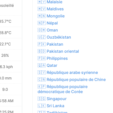
🇲🇾 Malaisie
soleillé
🇲🇻 Maldives
🇲🇳 Mongolie
35.7°C
🇳🇵 Népal
🇴🇲 Oman
28.8°C
🇺🇿 Ouzbékistan
22.1°C
🇵🇰 Pakistan
🇧🇩 Pakistan oriental
26%
🇵🇭 Philippines
🇶🇦 Qatar
6.3 kph
🇸🇾 République arabe syrienne
0.0 mm
🇨🇳 République populaire de Chine
🇰🇵 République populaire
9.0
démocratique de Corée
🇸🇬 Singapour
5:58 AM
🇱🇰 Sri Lanka
7:25 PM
🇹🇯 Tadjikistan