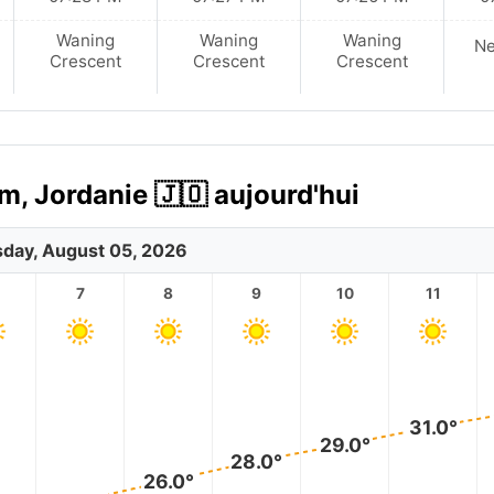
Waning
Waning
Waning
N
Crescent
Crescent
Crescent
m, Jordanie 🇯🇴 aujourd'hui
day, August 05, 2026
7
8
9
10
11
31.0°
29.0°
28.0°
26.0°