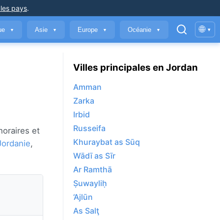
 les pays
.
🌐
que
Asie
Europe
Océanie
▾
▼
▼
▼
▼
Villes principales en Jordan
Amman
Zarka
Irbid
Russeifa
horaires et
Khuraybat as Sūq
Jordanie
,
Wādī as Sīr
Ar Ramthā
Ṣuwayliḥ
‘Ajlūn
As Salţ