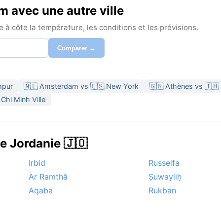
 avec une autre ville
à côte la température, les conditions et les prévisions.
Comparer →
mpur
🇳🇱 Amsterdam vs 🇺🇸 New York
🇬🇷 Athènes vs 🇹🇭
Chi Minh Ville
e Jordanie 🇯🇴
Irbid
Russeifa
Ar Ramthā
Ṣuwayliḥ
Aqaba
Rukban