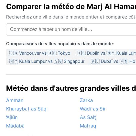
Comparer la météo de Marj Al Hamam
Recherchez une ville dans le monde entier et comparez côte 
Comparaisons de villes populaires dans le monde:
🇨🇦 Vancouver vs 🇯🇵 Tokyo
🇮🇪 Dublin vs 🇲🇾 Kuala Lu
🇲🇾 Kuala Lumpur vs 🇸🇬 Singapour
🇦🇪 Dubaï vs 🇻🇳 Hô 
Météo dans d'autres grandes villes d
Amman
Zarka
Khuraybat as Sūq
Wādī as Sīr
‘Ajlūn
As Salţ
Mādabā
Mafraq