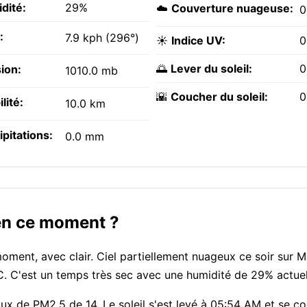
dité:
29%
☁️
Couverture nuageuse:
:
7.9 kph (296°)
☀️
Indice UV:
0
🌅
Lever du soleil:
0
ion:
1010.0 mb
🌇
Coucher du soleil:
0
ilité:
10.0 km
ipitations:
0.0 mm
 en ce moment ?
ment, avec clair. Ciel partiellement nuageux ce soir sur Ma
C. C'est un temps très sec avec une humidité de 29% actue
taux de PM2.5 de 14. Le soleil s'est levé à 05:54 AM et se c