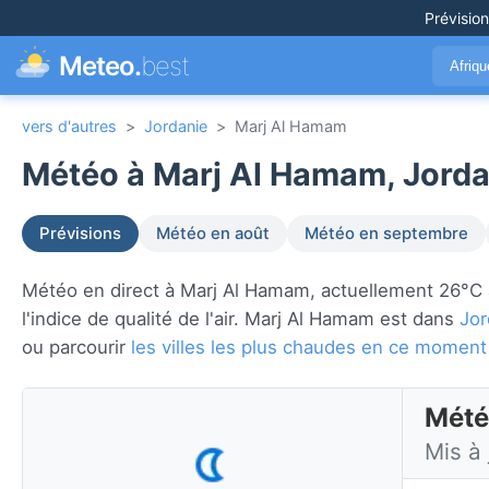
Prévisio
Meteo.
best
Afriq
vers d'autres
>
Jordanie
>
Marj Al Hamam
Météo à Marj Al Hamam, Jorda
Prévisions
Météo en août
Météo en septembre
Météo en direct à Marj Al Hamam, actuellement 26°C av
l'indice de qualité de l'air. Marj Al Hamam est dans
Jor
ou parcourir
les villes les plus chaudes en ce moment
Mété
Mis à 