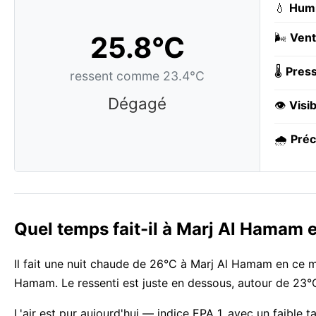
💧
Humi
25.8°C
🌬️
Vent
🌡️
Press
ressent comme 23.4°C
Dégagé
👁️
Visib
🌧️
Préc
Quel temps fait-il à Marj Al Hamam
Il fait une nuit chaude de 26°C à Marj Al Hamam en ce mo
Hamam. Le ressenti est juste en dessous, autour de 23°
L'air est pur aujourd'hui — indice EPA 1, avec un faible 