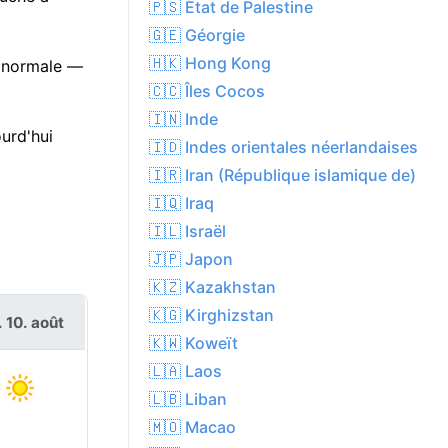
🇵🇸 État de Palestine
🇬🇪 Géorgie
🇭🇰 Hong Kong
a normale —
🇨🇨 Îles Cocos
🇮🇳 Inde
urd'hui
🇮🇩 Indes orientales néerlandaises
🇮🇷 Iran (République islamique de)
🇮🇶 Iraq
🇮🇱 Israël
🇯🇵 Japon
🇰🇿 Kazakhstan
🇰🇬 Kirghizstan
. 10. août
🇰🇼 Koweït
🇱🇦 Laos
🇱🇧 Liban
🇲🇴 Macao