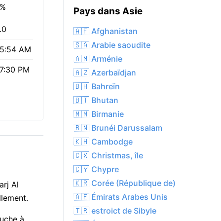
0%
Pays dans Asie
.0
🇦🇫 Afghanistan
🇸🇦 Arabie saoudite
5:54 AM
🇦🇲 Arménie
7:30 PM
🇦🇿 Azerbaïdjan
🇧🇭 Bahreïn
🇧🇹 Bhutan
🇲🇲 Birmanie
🇧🇳 Brunéi Darussalam
🇰🇭 Cambodge
🇨🇽 Christmas, île
🇨🇾 Chypre
🇰🇷 Corée (République de)
rj Al
🇦🇪 Émirats Arabes Unis
llement.
🇹🇷 estroict de Sibyle
ouche à