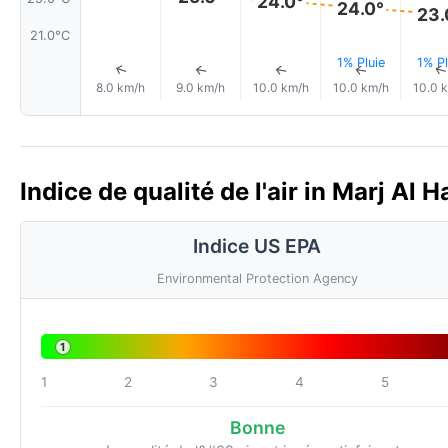
24.0°
24.0°
23.
21.0°C
1% Pluie
1% Pl
↑
↑
↑
↑
8.0 km/h
9.0 km/h
10.0 km/h
10.0 km/h
10.0 
Indice de qualité de l'air in Marj Al
Indice US EPA
Environmental Protection Agency
1
1
2
3
4
5
Bonne