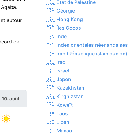
🇵🇸 État de Palestine
à Aqaba.
🇬🇪 Géorgie
🇭🇰 Hong Kong
ant autour
🇨🇨 Îles Cocos
🇮🇳 Inde
record de
🇮🇩 Indes orientales néerlandaises
🇮🇷 Iran (République islamique de)
🇮🇶 Iraq
🇮🇱 Israël
🇯🇵 Japon
🇰🇿 Kazakhstan
🇰🇬 Kirghizstan
. 10. août
mar. 11. août
🇰🇼 Koweït
🇱🇦 Laos
🇱🇧 Liban
🇲🇴 Macao