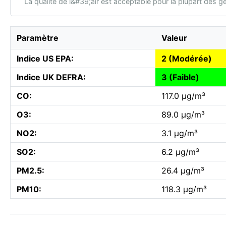
La qualité de l&#39;air est acceptable pour la plupart des g
Paramètre
Valeur
Indice US EPA:
2 (Modérée)
Indice UK DEFRA:
3 (Faible)
CO:
117.0 µg/m³
O3:
89.0 µg/m³
NO2:
3.1 µg/m³
SO2:
6.2 µg/m³
PM2.5:
26.4 µg/m³
PM10:
118.3 µg/m³