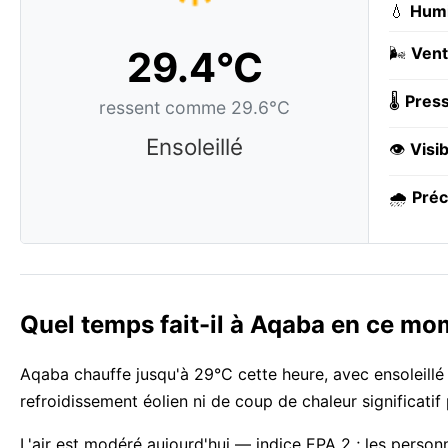
💧
Humi
29.4°C
🌬️
Vent
🌡️
Press
ressent comme 29.6°C
Ensoleillé
👁️
Visib
🌧️
Préc
Quel temps fait-il à Aqaba en ce mo
Aqaba chauffe jusqu'à 29°C cette heure, avec ensoleillé
refroidissement éolien ni de coup de chaleur significati
L'air est modéré aujourd'hui — indice EPA 2 ; les person