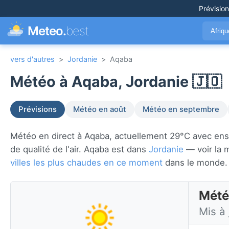
Prévisio
Meteo.
best
Afriq
vers d'autres
>
Jordanie
>
Aqaba
Météo à Aqaba, Jordanie 🇯🇴
Prévisions
Météo en août
Météo en septembre
Météo en direct à Aqaba, actuellement 29°C avec ensolei
de qualité de l'air. Aqaba est dans
Jordanie
— voir la 
villes les plus chaudes en ce moment
dans le monde.
Mété
Mis à 