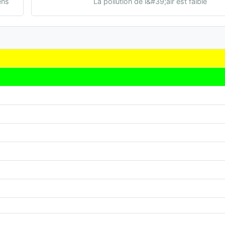
ens
La pollution de l&#39;air est faible