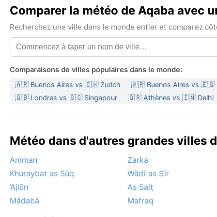
Comparer la météo de Aqaba avec une
Recherchez une ville dans le monde entier et comparez côte 
Comparaisons de villes populaires dans le monde:
🇦🇷 Buenos Aires vs 🇨🇭 Zurich
🇦🇷 Buenos Aires vs 🇪🇬 
🇬🇧 Londres vs 🇸🇬 Singapour
🇬🇷 Athènes vs 🇮🇳 Delhi
Météo dans d'autres grandes villes d
Amman
Zarka
Khuraybat as Sūq
Wādī as Sīr
‘Ajlūn
As Salţ
Mādabā
Mafraq