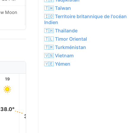
🇹🇼 Taïwan
ew Moon
New Moon
🇮🇴 Territoire britannique de l'océan
Indien
🇹🇭 Thaïlande
🇹🇱 Timor Oriental
🇹🇲 Turkménistan
🇻🇳 Vietnam
🇾🇪 Yémen
19
20
21
22
23
38.0°
35.0°
34.0°
33.0°
32.0°
31.0°