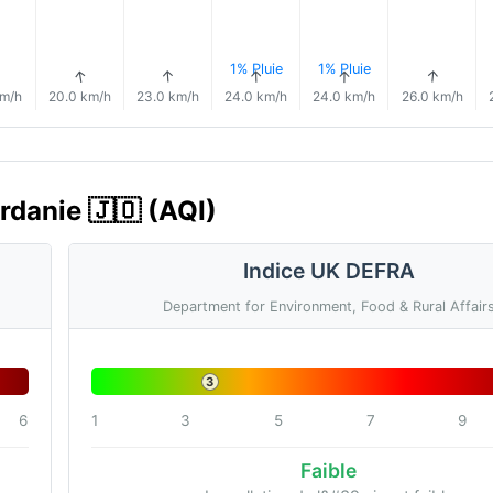
1% Pluie
1% Pluie
↑
↑
↑
↑
↑
↑
km/h
20.0 km/h
23.0 km/h
24.0 km/h
24.0 km/h
26.0 km/h
ordanie 🇯🇴 (AQI)
Indice UK DEFRA
Department for Environment, Food & Rural Affair
3
6
1
3
5
7
9
Faible