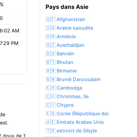
0%
Pays dans Asie
.0
🇦🇫 Afghanistan
🇸🇦 Arabie saoudite
6:02 AM
🇦🇲 Arménie
7:29 PM
🇦🇿 Azerbaïdjan
🇧🇭 Bahreïn
🇧🇹 Bhutan
🇲🇲 Birmanie
🇧🇳 Brunéi Darussalam
🇰🇭 Cambodge
🇨🇽 Christmas, île
🇨🇾 Chypre
🇰🇷 Corée (République de)
 de
🇦🇪 Émirats Arabes Unis
est.
🇹🇷 estroict de Sibyle
V doux de 1