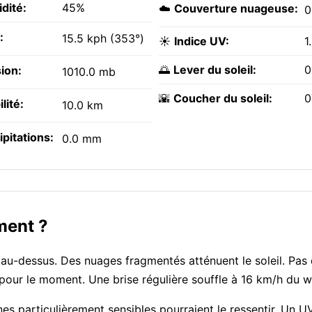
dité:
45%
☁️
Couverture nuageuse:
:
15.5 kph (353°)
☀️
Indice UV:
1
🌅
Lever du soleil:
0
ion:
1010.0 mb
🌇
Coucher du soleil:
0
ilité:
10.0 km
ipitations:
0.0 mm
ment ?
 au-dessus. Des nuages fragmentés atténuent le soleil. Pas
f pour le moment. Une brise régulière souffle à 16 km/h du w
nes particulièrement sensibles pourraient le ressentir. Un U