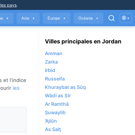
 les pays
.
🌐
que
Asie
Europe
Océanie
▾
▼
▼
▼
▼
Villes principales en Jordan
Amman
Zarka
Irbid
Russeifa
 et l'indice
Khuraybat as Sūq
courir
les
Wādī as Sīr
Ar Ramthā
Ṣuwayliḥ
‘Ajlūn
As Salţ