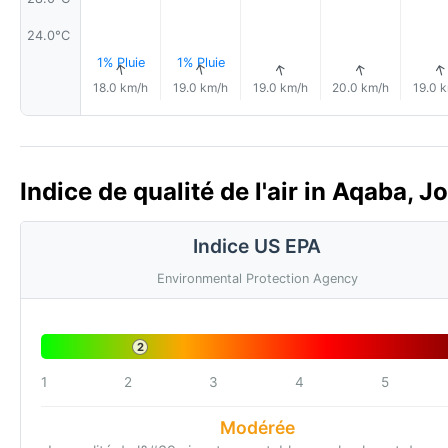
24.0°C
1% Pluie
1% Pluie
↑
↑
↑
↑
18.0 km/h
19.0 km/h
19.0 km/h
20.0 km/h
19.0 
Indice de qualité de l'air in Aqaba, J
Indice US EPA
Environmental Protection Agency
2
1
2
3
4
5
Modérée