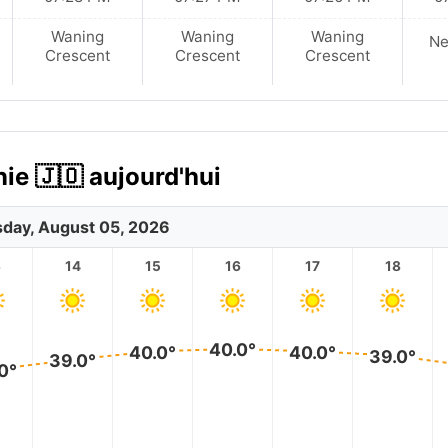
Waning
Waning
Waning
N
Crescent
Crescent
Crescent
ie 🇯🇴 aujourd'hui
day, August 05, 2026
3
14
15
16
17
18
40.0°
40.0°
40.0°
39.0°
39.0°
0°