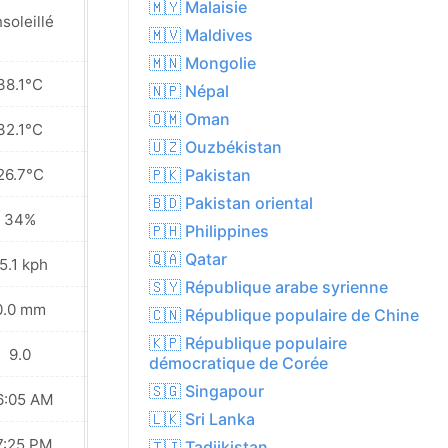
🇲🇾 Malaisie
soleillé
Ensoleillé
🇲🇻 Maldives
🇲🇳 Mongolie
38.1°C
39.7°C
🇳🇵 Népal
🇴🇲 Oman
32.1°C
32.5°C
🇺🇿 Ouzbékistan
26.7°C
25.7°C
🇵🇰 Pakistan
🇧🇩 Pakistan oriental
34%
30%
🇵🇭 Philippines
🇶🇦 Qatar
5.1 kph
8.3 kph
🇸🇾 République arabe syrienne
0.0 mm
0.0 mm
🇨🇳 République populaire de Chine
🇰🇵 République populaire
9.0
9.0
démocratique de Corée
🇸🇬 Singapour
6:05 AM
06:05 AM
🇱🇰 Sri Lanka
7:25 PM
07:24 PM
🇹🇯 Tadjikistan