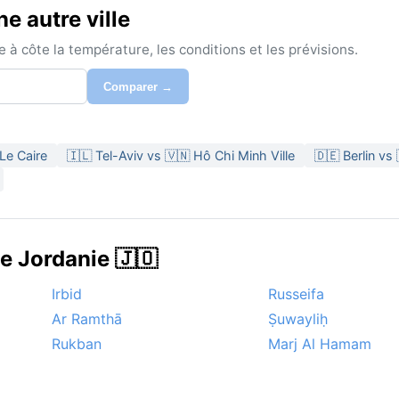
 autre ville
à côte la température, les conditions et les prévisions.
Comparer →
Le Caire
🇮🇱 Tel-Aviv vs 🇻🇳 Hô Chi Minh Ville
🇩🇪 Berlin vs
e Jordanie 🇯🇴
Irbid
Russeifa
Ar Ramthā
Ṣuwayliḥ
Rukban
Marj Al Hamam