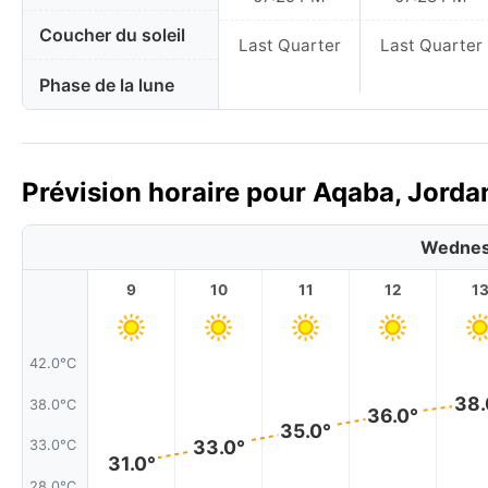
Coucher du soleil
Last Quarter
Last Quarter
Phase de la lune
Prévision horaire pour Aqaba, Jordan
Wednes
9
10
11
12
1
42.0°C
38.
38.0°C
36.0°
35.0°
33.0°
33.0°C
31.0°
28.0°C