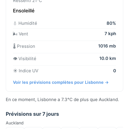
Ressenti 21°C
Ensoleillé
💧 Humidité
80%
7 kph
🌬️ Vent
1016 mb
🌡️ Pression
10.0 km
👁️ Visibilité
☀️ Indice UV
0
Voir les prévisions complètes pour Lisbonne →
En ce moment, Lisbonne a 7.3°C de plus que Auckland.
Prévisions sur 7 jours
Auckland