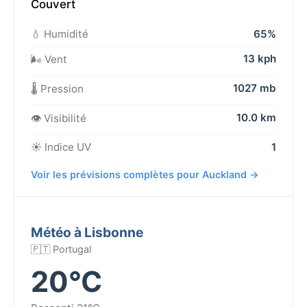
Couvert
💧 Humidité
65%
13 kph
🌬️ Vent
1027 mb
🌡️ Pression
10.0 km
👁️ Visibilité
☀️ Indice UV
1
Voir les prévisions complètes pour Auckland →
Météo à Lisbonne
🇵🇹 Portugal
20°C