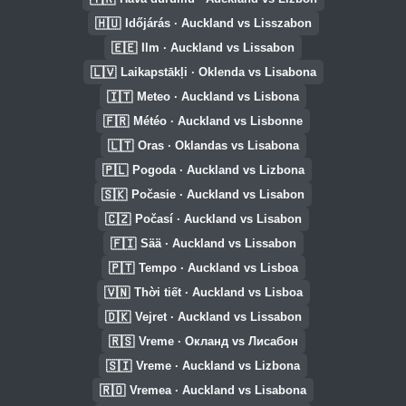
🇭🇺
Időjárás · Auckland vs Lisszabon
🇪🇪
Ilm · Auckland vs Lissabon
🇱🇻
Laikapstākļi · Oklenda vs Lisabona
🇮🇹
Meteo · Auckland vs Lisbona
🇫🇷
Météo · Auckland vs Lisbonne
🇱🇹
Oras · Oklandas vs Lisabona
🇵🇱
Pogoda · Auckland vs Lizbona
🇸🇰
Počasie · Auckland vs Lisabon
🇨🇿
Počasí · Auckland vs Lisabon
🇫🇮
Sää · Auckland vs Lissabon
🇵🇹
Tempo · Auckland vs Lisboa
🇻🇳
Thời tiết · Auckland vs Lisboa
🇩🇰
Vejret · Auckland vs Lissabon
🇷🇸
Vreme · Окланд vs Лисабон
🇸🇮
Vreme · Auckland vs Lizbona
🇷🇴
Vremea · Auckland vs Lisabona