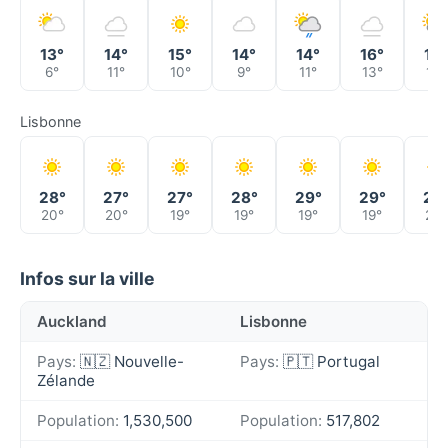
13°
14°
15°
14°
14°
16°
13°
6°
11°
10°
9°
11°
13°
12°
Lisbonne
28°
27°
27°
28°
29°
29°
28
20°
20°
19°
19°
19°
19°
20°
Infos sur la ville
Auckland
Lisbonne
Pays:
🇳🇿 Nouvelle-
Pays:
🇵🇹 Portugal
Zélande
Population:
1,530,500
Population:
517,802