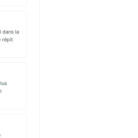
d dans la
 répit
lus
m
s