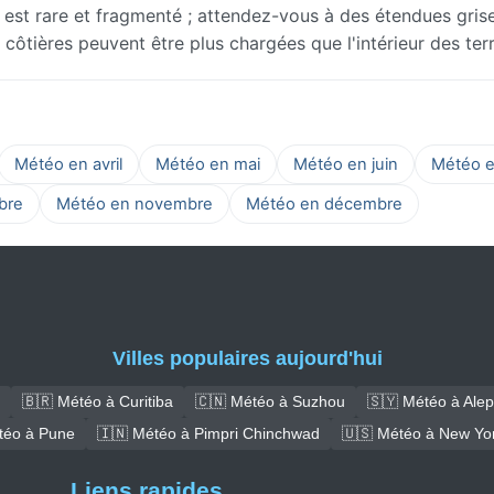
ct est rare et fragmenté ; attendez-vous à des étendues gris
tières peuvent être plus chargées que l'intérieur des terr
Météo en avril
Météo en mai
Météo en juin
Météo en
bre
Météo en novembre
Météo en décembre
Villes populaires aujourd'hui
🇧🇷 Météo à Curitiba
🇨🇳 Météo à Suzhou
🇸🇾 Météo à Alep
téo à Pune
🇮🇳 Météo à Pimpri Chinchwad
🇺🇸 Météo à New Yo
Liens rapides