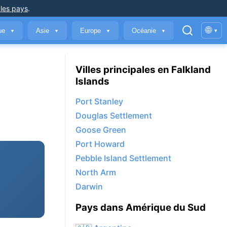
 les pays
.
🌐
que
Asie
Europe
Océanie
▾
▼
▼
▼
▼
Villes principales en Falkland
Islands
Port Stanley
Douglas Settlement
Goose Green
Port Howard
Pebble Island Settlement
North Arm
Darwin
Pays dans Amérique du Sud