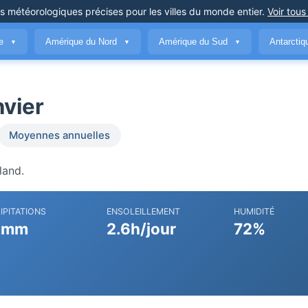
ns météorologiques précises
pour les villes du monde entier
.
Voir tous
ue
Amérique du Nord
Amérique du Sud
Antarcti
▼
▼
▼
nvier
Moyennes annuelles
land.
IPITATIONS
ENSOLEILLEMENT
HUMIDITÉ
 mm
2.6h/jour
72%