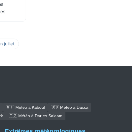
es
es.
 juillet
🇦🇫 Météo à Kaboul
🇧🇩 Météo à Dacca
rk
🇹🇿 Météo à Dar es Salaam
Extrêmes météorologiques