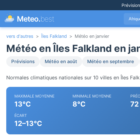
Prévisio
Meteo.
best
Afriq
vers d'autres
>
Îles Falkland
>
Météo en janvier
Météo en Îles Falkland en ja
Prévisions
Météo en août
Météo en septembre
Normales climatiques nationales sur 10 villes en Îles Falk
MAXIMALE MOYENNE
MINIMALE MOYENNE
PRÉC
13°C
8°C
72
ÉCART
12–13°C