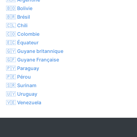
🇧🇴 Bolivie
🇧🇷 Brésil
🇨🇱 Chili
🇨🇴 Colombie
🇪🇨 Équateur
🇬🇾 Guyane britannique
🇬🇫 Guyane Française
🇵🇾 Paraguay
🇵🇪 Pérou
🇸🇷 Surinam
🇺🇾 Uruguay
🇻🇪 Venezuela