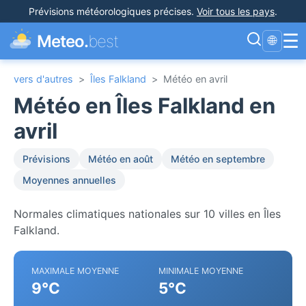
Prévisions météorologiques précises
.
Voir tous les pays
.
☰
Meteo.
best
🌐
vers d'autres
>
Îles Falkland
>
Météo en avril
Météo en Îles Falkland en
avril
Prévisions
Météo en août
Météo en septembre
Moyennes annuelles
Normales climatiques nationales sur 10 villes en Îles
Falkland.
MAXIMALE MOYENNE
MINIMALE MOYENNE
9°C
5°C