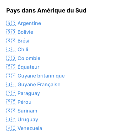
Pays dans Amérique du Sud
🇦🇷 Argentine
🇧🇴 Bolivie
🇧🇷 Brésil
🇨🇱 Chili
🇨🇴 Colombie
🇪🇨 Équateur
🇬🇾 Guyane britannique
🇬🇫 Guyane Française
🇵🇾 Paraguay
🇵🇪 Pérou
🇸🇷 Surinam
🇺🇾 Uruguay
🇻🇪 Venezuela