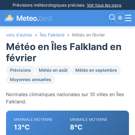
Prévisions météorologiques précises
.
Voir tous les pays
.
☰
Meteo.
best
🌐
vers d'autres
>
Îles Falkland
>
Météo en février
Météo en Îles Falkland en
février
Prévisions
Météo en août
Météo en septembre
Moyennes annuelles
Normales climatiques nationales sur 10 villes en Îles
Falkland.
MAXIMALE MOYENNE
MINIMALE MOYENNE
13°C
8°C