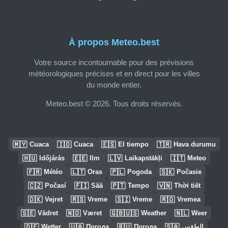
À propos Meteo.best
Votre source incontournable pour des prévisions
météorologiques précises et en direct pour les villes
du monde entier.
Meteo.best © 2026. Tous droits réservés.
🇲🇾
🇮🇩
🇪🇸
🇹🇷
Cuaca
Cuaca
El tiempo
Hava durumu
🇭🇺
🇪🇪
🇱🇻
🇮🇹
Időjárás
Ilm
Laikapstākļi
Meteo
🇫🇷
🇱🇹
🇵🇱
🇸🇰
Météo
Oras
Pogoda
Počasie
🇨🇿
🇫🇮
🇵🇹
🇻🇳
Počasí
Sää
Tempo
Thời tiết
🇩🇰
🇷🇸
🇸🇮
🇷🇴
Vejret
Vreme
Vreme
Vremea
🇸🇪
🇳🇴
🇬🇧🇺🇸
🇳🇱
Vädret
Været
Weather
Weer
🇩🇪
🇺🇦
🇷🇺
🇸🇦
Wetter
Погода
Погода
الطقس