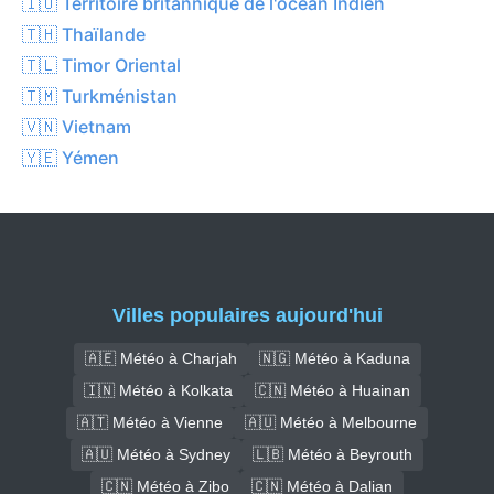
🇮🇴 Territoire britannique de l'océan Indien
🇹🇭 Thaïlande
🇹🇱 Timor Oriental
🇹🇲 Turkménistan
🇻🇳 Vietnam
🇾🇪 Yémen
Villes populaires aujourd'hui
🇦🇪 Météo à Charjah
🇳🇬 Météo à Kaduna
🇮🇳 Météo à Kolkata
🇨🇳 Météo à Huainan
🇦🇹 Météo à Vienne
🇦🇺 Météo à Melbourne
🇦🇺 Météo à Sydney
🇱🇧 Météo à Beyrouth
🇨🇳 Météo à Zibo
🇨🇳 Météo à Dalian