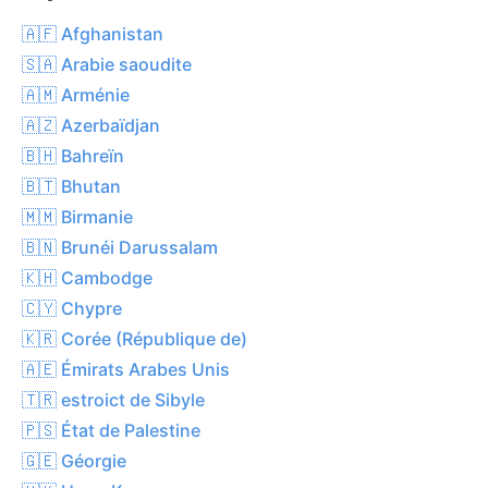
🇦🇫 Afghanistan
🇸🇦 Arabie saoudite
🇦🇲 Arménie
🇦🇿 Azerbaïdjan
🇧🇭 Bahreïn
🇧🇹 Bhutan
🇲🇲 Birmanie
🇧🇳 Brunéi Darussalam
🇰🇭 Cambodge
🇨🇾 Chypre
🇰🇷 Corée (République de)
🇦🇪 Émirats Arabes Unis
🇹🇷 estroict de Sibyle
🇵🇸 État de Palestine
🇬🇪 Géorgie