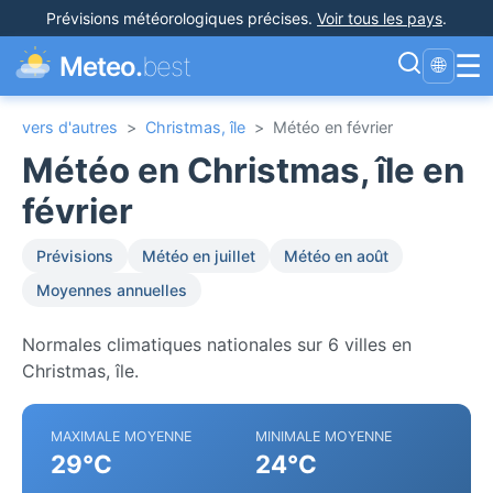
Prévisions météorologiques précises
.
Voir tous les pays
.
☰
Meteo.
best
🌐
vers d'autres
>
Christmas, île
>
Météo en février
Météo en Christmas, île en
février
Prévisions
Météo en juillet
Météo en août
Moyennes annuelles
Normales climatiques nationales sur 6 villes en
Christmas, île.
MAXIMALE MOYENNE
MINIMALE MOYENNE
29°C
24°C