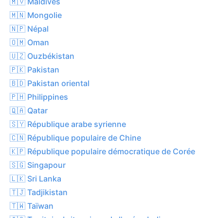
🇲🇻 Maldives
🇲🇳 Mongolie
🇳🇵 Népal
🇴🇲 Oman
🇺🇿 Ouzbékistan
🇵🇰 Pakistan
🇧🇩 Pakistan oriental
🇵🇭 Philippines
🇶🇦 Qatar
🇸🇾 République arabe syrienne
🇨🇳 République populaire de Chine
🇰🇵 République populaire démocratique de Corée
🇸🇬 Singapour
🇱🇰 Sri Lanka
🇹🇯 Tadjikistan
🇹🇼 Taïwan