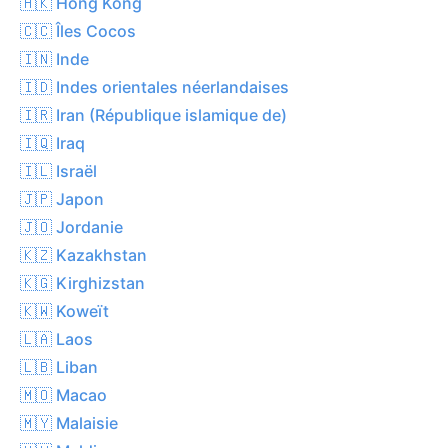
🇭🇰 Hong Kong
🇨🇨 Îles Cocos
🇮🇳 Inde
🇮🇩 Indes orientales néerlandaises
🇮🇷 Iran (République islamique de)
🇮🇶 Iraq
🇮🇱 Israël
🇯🇵 Japon
🇯🇴 Jordanie
🇰🇿 Kazakhstan
🇰🇬 Kirghizstan
🇰🇼 Koweït
🇱🇦 Laos
🇱🇧 Liban
🇲🇴 Macao
🇲🇾 Malaisie