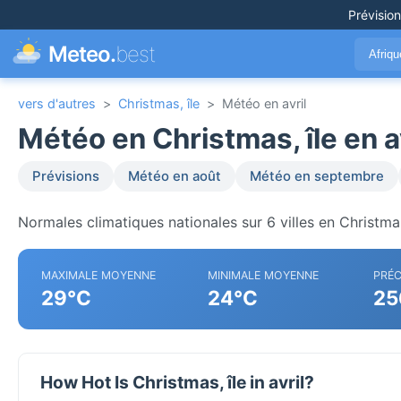
Prévisio
Meteo.
best
Afriq
vers d'autres
>
Christmas, île
>
Météo en avril
Météo en Christmas, île en a
Prévisions
Météo en août
Météo en septembre
Normales climatiques nationales sur 6 villes en Christmas
MAXIMALE MOYENNE
MINIMALE MOYENNE
PRÉC
29°C
24°C
25
How Hot Is Christmas, île in avril?