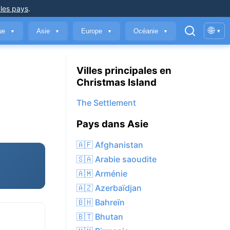
 les pays
.
🌐
que
Asie
Europe
Océanie
▾
▼
▼
▼
▼
Villes principales en
Christmas Island
The Settlement
Pays dans Asie
🇦🇫 Afghanistan
🇸🇦 Arabie saoudite
🇦🇲 Arménie
🇦🇿 Azerbaïdjan
🇧🇭 Bahreïn
🇧🇹 Bhutan