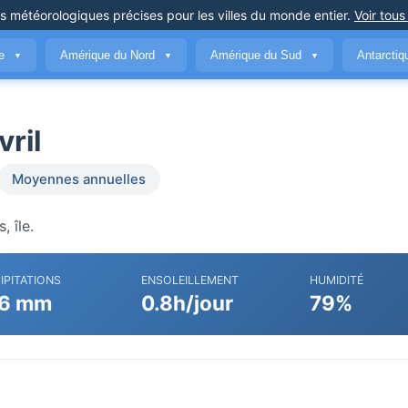
ns météorologiques précises
pour les villes du monde entier
.
Voir tous
ue
Amérique du Nord
Amérique du Sud
Antarcti
▼
▼
▼
vril
Moyennes annuelles
, île.
IPITATIONS
ENSOLEILLEMENT
HUMIDITÉ
6 mm
0.8h/jour
79%