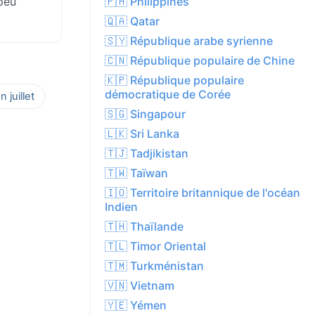
 peu
🇵🇭 Philippines
🇶🇦 Qatar
🇸🇾 République arabe syrienne
🇨🇳 République populaire de Chine
🇰🇵 République populaire
démocratique de Corée
 juillet
🇸🇬 Singapour
🇱🇰 Sri Lanka
🇹🇯 Tadjikistan
🇹🇼 Taïwan
🇮🇴 Territoire britannique de l'océan
Indien
🇹🇭 Thaïlande
🇹🇱 Timor Oriental
🇹🇲 Turkménistan
🇻🇳 Vietnam
🇾🇪 Yémen