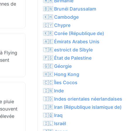
🇲🇲 Birmanie
nnes de
🇧🇳 Brunéi Darussalam
🇰🇭 Cambodge
🇨🇾 Chypre
🇰🇷 Corée (République de)
🇦🇪 Émirats Arabes Unis
🇹🇷 estroict de Sibyle
 à Flying
🇵🇸 État de Palestine
ssent
🇬🇪 Géorgie
🇭🇰 Hong Kong
🇨🇨 Îles Cocos
🇮🇳 Inde
🇮🇩 Indes orientales néerlandaises
e pluie
🇮🇷 Iran (République islamique de)
 souvent
🇮🇶 Iraq
 élevée
🇮🇱 Israël