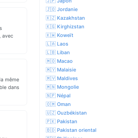
🇯🇵 Japon
🇯🇴 Jordanie
🇰🇿 Kazakhstan
🇰🇬 Kirghizstan
s
🇰🇼 Koweït
, avec
🇱🇦 Laos
🇱🇧 Liban
🇲🇴 Macao
🇲🇾 Malaisie
🇲🇻 Maldives
t la même
🇲🇳 Mongolie
able dans
🇳🇵 Népal
🇴🇲 Oman
🇺🇿 Ouzbékistan
🇵🇰 Pakistan
🇧🇩 Pakistan oriental