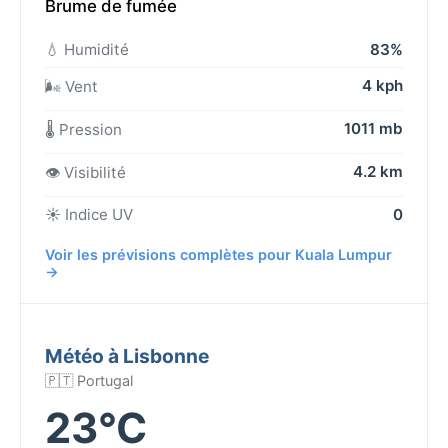
Brume de fumée
💧 Humidité
83%
4 kph
🌬️ Vent
1011 mb
🌡️ Pression
4.2 km
👁️ Visibilité
☀️ Indice UV
0
Voir les prévisions complètes pour Kuala Lumpur
→
Météo à Lisbonne
🇵🇹 Portugal
23°C