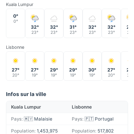
Kuala Lumpur
0°
0°
32°
32°
31°
32°
32°
26
23°
23°
23°
23°
23°
24°
Lisbonne
27°
27°
29°
29°
30°
27°
25
20°
19°
19°
19°
19°
20°
20°
Infos sur la ville
Kuala Lumpur
Lisbonne
Pays:
🇲🇾 Malaisie
Pays:
🇵🇹 Portugal
Population:
1,453,975
Population:
517,802