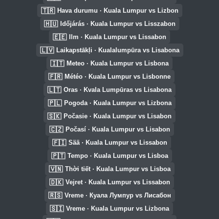
🇹🇷
Hava durumu · Kuala Lumpur vs Lizbon
🇭🇺
Időjárás · Kuala Lumpur vs Lisszabon
🇪🇪
Ilm · Kuala Lumpur vs Lissabon
🇱🇻
Laikapstākļi · Kualalumpūra vs Lisabona
🇮🇹
Meteo · Kuala Lumpur vs Lisbona
🇫🇷
Météo · Kuala Lumpur vs Lisbonne
🇱🇹
Oras · Kvala Lumpūras vs Lisabona
🇵🇱
Pogoda · Kuala Lumpur vs Lizbona
🇸🇰
Počasie · Kuala Lumpur vs Lisabon
🇨🇿
Počasí · Kuala Lumpur vs Lisabon
🇫🇮
Sää · Kuala Lumpur vs Lissabon
🇵🇹
Tempo · Kuala Lumpur vs Lisboa
🇻🇳
Thời tiết · Kuala Lumpur vs Lisboa
🇩🇰
Vejret · Kuala Lumpur vs Lissabon
🇷🇸
Vreme · Куала Лумпур vs Лисабон
🇸🇮
Vreme · Kuala Lumpur vs Lizbona