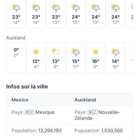
23°
23°
23°
24°
24°
24°
23
14°
14°
13°
13°
13°
13°
13°
Auckland
0°
0°
12°
13°
15°
16°
14°
17°
4°
6°
11°
9°
10°
11°
Infos sur la ville
Mexico
Auckland
Pays:
🇲🇽 Mexique
Pays:
🇳🇿 Nouvelle-
Zélande
Population:
12,294,193
Population:
1,530,500