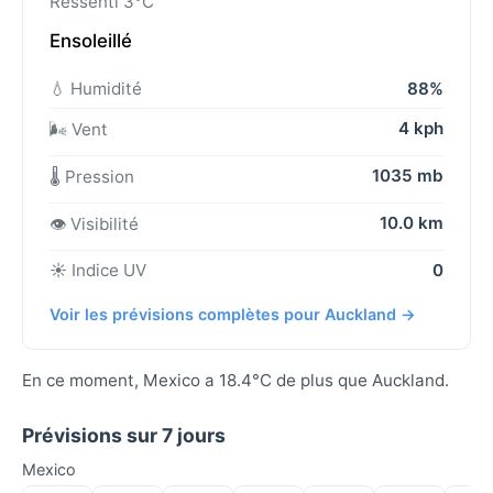
Ressenti 3°C
Ensoleillé
💧 Humidité
88%
4 kph
🌬️ Vent
1035 mb
🌡️ Pression
10.0 km
👁️ Visibilité
☀️ Indice UV
0
Voir les prévisions complètes pour Auckland →
En ce moment, Mexico a 18.4°C de plus que Auckland.
Prévisions sur 7 jours
Mexico