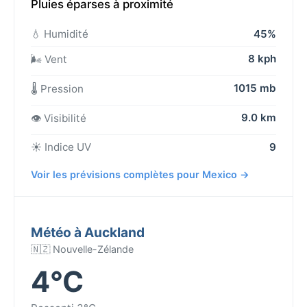
Pluies éparses à proximité
💧 Humidité
45%
8 kph
🌬️ Vent
1015 mb
🌡️ Pression
9.0 km
👁️ Visibilité
☀️ Indice UV
9
Voir les prévisions complètes pour Mexico →
Météo à Auckland
🇳🇿 Nouvelle-Zélande
4°C