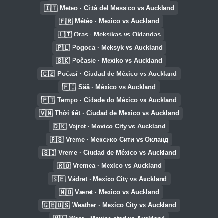
🇮🇹
Meteo · Città del Messico vs Auckland
🇫🇷
Météo · Mexico vs Auckland
🇱🇹
Oras · Meksikas vs Oklandas
🇵🇱
Pogoda · Meksyk vs Auckland
🇸🇰
Počasie · Mexiko vs Auckland
🇨🇿
Počasí · Ciudad de México vs Auckland
🇫🇮
Sää · México vs Auckland
🇵🇹
Tempo · Cidade do México vs Auckland
🇻🇳
Thời tiết · Ciudad de Mexico vs Auckland
🇩🇰
Vejret · Mexico City vs Auckland
🇷🇸
Vreme · Мексико Сити vs Окланд
🇸🇮
Vreme · Ciudad de México vs Auckland
🇷🇴
Vremea · Mexico vs Auckland
🇸🇪
Vädret · Mexico City vs Auckland
🇳🇴
Været · Mexico vs Auckland
🇬🇧🇺🇸
Weather · Mexico City vs Auckland