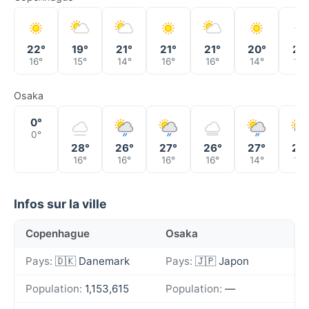
22°
19°
21°
21°
21°
20°
21°
16°
15°
14°
16°
16°
14°
14°
Osaka
0°
0°
28°
26°
27°
26°
27°
28
16°
16°
16°
16°
14°
14°
Infos sur la ville
Copenhague
Osaka
Pays:
🇩🇰 Danemark
Pays:
🇯🇵 Japon
Population:
1,153,615
Population:
—