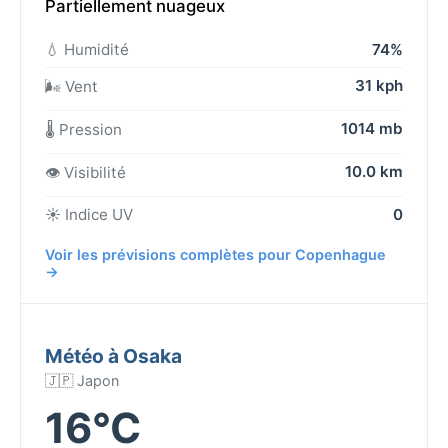
Partiellement nuageux
💧 Humidité
74%
31 kph
🌬️ Vent
1014 mb
🌡️ Pression
10.0 km
👁️ Visibilité
☀️ Indice UV
0
Voir les prévisions complètes pour Copenhague
→
Météo à Osaka
🇯🇵 Japon
16°C