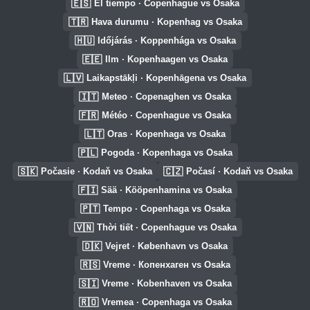
🇪🇸
El tiempo · Copenhague vs Osaka
🇹🇷
Hava durumu · Kopenhag vs Osaka
🇭🇺
Időjárás · Koppenhága vs Osaka
🇪🇪
Ilm · Kopenhaagen vs Osaka
🇱🇻
Laikapstākļi · Kopenhāgena vs Osaka
🇮🇹
Meteo · Copenaghen vs Osaka
🇫🇷
Météo · Copenhague vs Osaka
🇱🇹
Oras · Kopenhaga vs Osaka
🇵🇱
Pogoda · Kopenhaga vs Osaka
🇸🇰
🇨🇿
Počasie · Kodaň vs Osaka
Počasí · Kodaň vs Osaka
🇫🇮
Sää · Kööpenhamina vs Osaka
🇵🇹
Tempo · Copenhaga vs Osaka
🇻🇳
Thời tiết · Copenhague vs Osaka
🇩🇰
Vejret · København vs Osaka
🇷🇸
Vreme · Копенхаген vs Osaka
🇸🇮
Vreme · Kobenhaven vs Osaka
🇷🇴
Vremea · Copenhaga vs Osaka