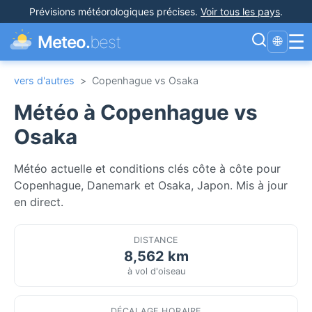
Prévisions météorologiques précises
.
Voir tous les pays
.
☰
Meteo.
best
🌐
vers d'autres
>
Copenhague vs Osaka
Météo à Copenhague vs
Osaka
Météo actuelle et conditions clés côte à côte pour
Copenhague, Danemark et Osaka, Japon. Mis à jour
en direct.
DISTANCE
8,562 km
à vol d'oiseau
DÉCALAGE HORAIRE