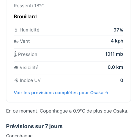
Ressenti 18°C
Brouillard
💧 Humidité
97%
4 kph
🌬️ Vent
1011 mb
🌡️ Pression
0.0 km
👁️ Visibilité
☀️ Indice UV
0
Voir les prévisions complètes pour Osaka →
En ce moment, Copenhague a 0.9°C de plus que Osaka.
Prévisions sur 7 jours
Copenhague