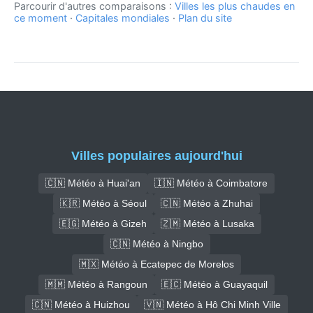
Parcourir d'autres comparaisons :
Villes les plus chaudes en
ce moment
·
Capitales mondiales
·
Plan du site
Villes populaires aujourd'hui
🇨🇳 Météo à Huai'an
🇮🇳 Météo à Coimbatore
🇰🇷 Météo à Séoul
🇨🇳 Météo à Zhuhai
🇪🇬 Météo à Gizeh
🇿🇲 Météo à Lusaka
🇨🇳 Météo à Ningbo
🇲🇽 Météo à Ecatepec de Morelos
🇲🇲 Météo à Rangoun
🇪🇨 Météo à Guayaquil
🇨🇳 Météo à Huizhou
🇻🇳 Météo à Hô Chi Minh Ville