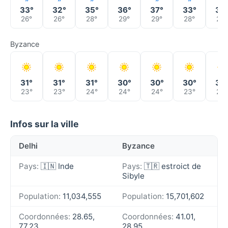
33°
32°
35°
36°
37°
33°
36
26°
26°
28°
29°
29°
28°
29°
Byzance
31°
31°
31°
30°
30°
30°
30
23°
23°
24°
24°
24°
23°
23°
Infos sur la ville
Delhi
Byzance
Pays:
🇮🇳 Inde
Pays:
🇹🇷 estroict de
Sibyle
Population:
11,034,555
Population:
15,701,602
Coordonnées:
28.65,
Coordonnées:
41.01,
77.23
28.95