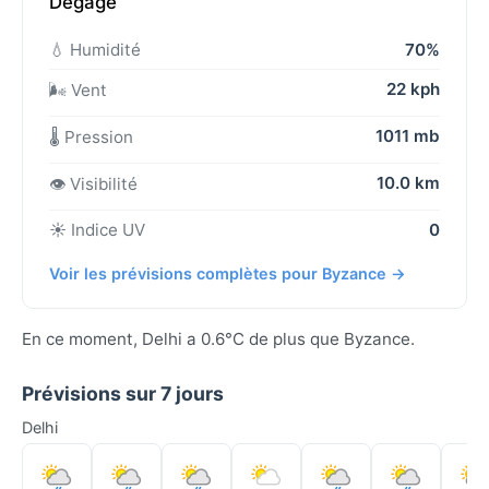
Dégagé
💧 Humidité
70%
22 kph
🌬️ Vent
1011 mb
🌡️ Pression
10.0 km
👁️ Visibilité
☀️ Indice UV
0
Voir les prévisions complètes pour Byzance →
En ce moment, Delhi a 0.6°C de plus que Byzance.
Prévisions sur 7 jours
Delhi