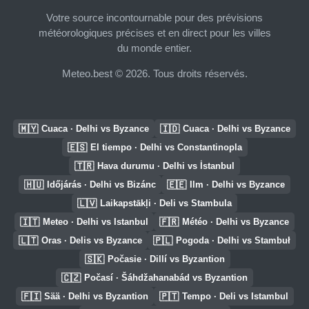
Votre source incontournable pour des prévisions
météorologiques précises et en direct pour les villes
du monde entier.
Meteo.best © 2026. Tous droits réservés.
🇲🇾
🇮🇩
Cuaca · Delhi vs Byzance
Cuaca · Delhi vs Byzance
🇪🇸
El tiempo · Delhi vs Constantinopla
🇹🇷
Hava durumu · Delhi vs İstanbul
🇭🇺
🇪🇪
Időjárás · Delhi vs Bizánc
Ilm · Delhi vs Byzance
🇱🇻
Laikapstākļi · Deli vs Stambula
🇮🇹
🇫🇷
Meteo · Delhi vs Istanbul
Météo · Delhi vs Byzance
🇱🇹
🇵🇱
Oras · Delis vs Byzance
Pogoda · Delhi vs Stambuł
🇸🇰
Počasie · Dillí vs Byzantion
🇨🇿
Počasí · Šáhdžahanabád vs Byzantion
🇫🇮
🇵🇹
Sää · Delhi vs Byzantion
Tempo · Deli vs Istambul