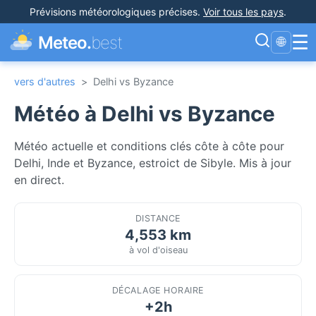
Prévisions météorologiques précises
.
Voir tous les pays
.
☰
Meteo.
best
🌐
vers d'autres
>
Delhi vs Byzance
Météo à Delhi vs Byzance
Météo actuelle et conditions clés côte à côte pour
Delhi, Inde et Byzance, estroict de Sibyle. Mis à jour
en direct.
DISTANCE
4,553 km
à vol d'oiseau
DÉCALAGE HORAIRE
+2h