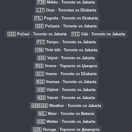
🇫🇷
Météo · Toronto vs Jakarta
🇱🇹
Oras · Torontas vs Džakarta
🇵🇱
Pogoda · Toronto vs Dżakarta
🇸🇰
Počasie · Toronto vs Jakarta
🇨🇿
🇫🇮
Počasí · Toronto vs Jakarta
Sää · Toronto vs Jakarta
🇵🇹
Tempo · Toronto vs Jakarta
🇻🇳
Thời tiết · Toronto vs Jakarta
🇩🇰
Vejret · Toronto vs Jakarta
🇷🇸
Vreme · Торонто vs Џакарта
🇸🇮
Vreme · Toronto vs Džakarta
🇷🇴
Vremea · Toronto vs Jakarta
🇸🇪
Vädret · Toronto vs Jakarta
🇳🇴
Været · Toronto vs Jakarta
🇬🇧🇺🇸
Weather · Toronto vs Jakarta
🇳🇱
Weer · Toronto vs Batavia
🇩🇪
Wetter · Toronto vs Jakarta
🇺🇦
Погода · Торонто vs Джакарта