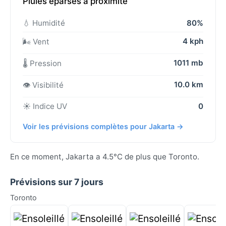
Pluies éparses à proximité
💧 Humidité
80%
4 kph
🌬️ Vent
1011 mb
🌡️ Pression
10.0 km
👁️ Visibilité
☀️ Indice UV
0
Voir les prévisions complètes pour Jakarta →
En ce moment, Jakarta a 4.5°C de plus que Toronto.
Prévisions sur 7 jours
Toronto