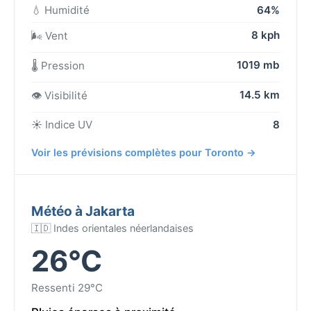
💧 Humidité
64%
8 kph
🌬️ Vent
1019 mb
🌡️ Pression
14.5 km
👁️ Visibilité
☀️ Indice UV
8
Voir les prévisions complètes pour Toronto →
Météo à Jakarta
🇮🇩 Indes orientales néerlandaises
26°C
Ressenti 29°C