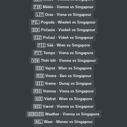
🇫🇷
Météo · Vienne vs Singapour
🇱🇹
Oras · Viena vs Singapour
🇵🇱
Pogoda · Wiedeń vs Singapour
🇸🇰
Počasie · Viedeň vs Singapour
🇨🇿
Počasí · Vídeň vs Singapour
🇫🇮
Sää · Wien vs Singapore
🇵🇹
Tempo · Viena vs Singapura
🇻🇳
Thời tiết · Vienne vs Singapour
🇩🇰
Vejret · Wien vs Singapore
🇷🇸
Vreme · Беч vs Singapour
🇸🇮
Vreme · Dunaj vs Singapur
🇷🇴
Vremea · Viena vs Singapour
🇸🇪
Vädret · Wien vs Singapore
🇳🇴
Været · Vienne vs Singapour
🇬🇧🇺🇸
Weather · Vienna vs Singapore
🇳🇱
Weer · Wenen vs Singapour