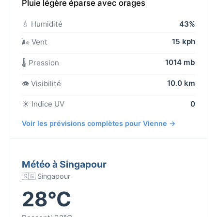
Pluie légère éparse avec orages
💧 Humidité
43%
15 kph
🌬️ Vent
1014 mb
🌡️ Pression
10.0 km
👁️ Visibilité
☀️ Indice UV
0
Voir les prévisions complètes pour Vienne →
Météo à Singapour
🇸🇬 Singapour
28°C