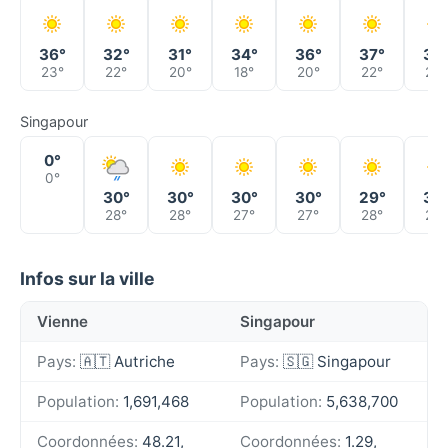
36°
32°
31°
34°
36°
37°
37
23°
22°
20°
18°
20°
22°
22°
Singapour
0°
0°
30°
30°
30°
30°
29°
30
28°
28°
27°
27°
28°
27°
Infos sur la ville
Vienne
Singapour
Pays:
🇦🇹 Autriche
Pays:
🇸🇬 Singapour
Population:
1,691,468
Population:
5,638,700
Coordonnées:
48.21,
Coordonnées:
1.29,