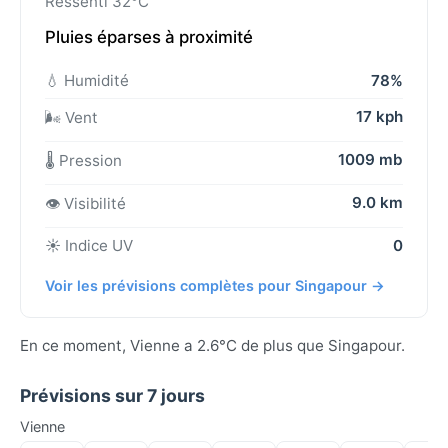
Ressenti 32°C
Pluies éparses à proximité
💧 Humidité
78%
17 kph
🌬️ Vent
1009 mb
🌡️ Pression
9.0 km
👁️ Visibilité
☀️ Indice UV
0
Voir les prévisions complètes pour Singapour →
En ce moment, Vienne a 2.6°C de plus que Singapour.
Prévisions sur 7 jours
Vienne