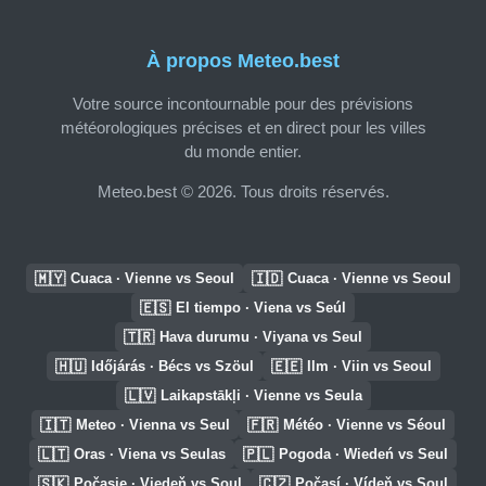
À propos Meteo.best
Votre source incontournable pour des prévisions
météorologiques précises et en direct pour les villes
du monde entier.
Meteo.best © 2026. Tous droits réservés.
🇲🇾
🇮🇩
Cuaca · Vienne vs Seoul
Cuaca · Vienne vs Seoul
🇪🇸
El tiempo · Viena vs Seúl
🇹🇷
Hava durumu · Viyana vs Seul
🇭🇺
🇪🇪
Időjárás · Bécs vs Szöul
Ilm · Viin vs Seoul
🇱🇻
Laikapstākļi · Vienne vs Seula
🇮🇹
🇫🇷
Meteo · Vienna vs Seul
Météo · Vienne vs Séoul
🇱🇹
🇵🇱
Oras · Viena vs Seulas
Pogoda · Wiedeń vs Seul
🇸🇰
🇨🇿
Počasie · Viedeň vs Soul
Počasí · Vídeň vs Soul