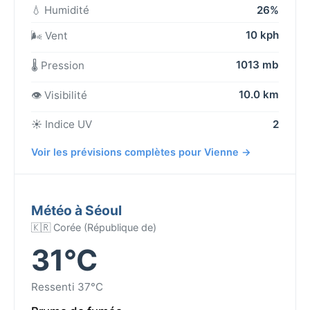
💧 Humidité
26%
10 kph
🌬️ Vent
1013 mb
🌡️ Pression
10.0 km
👁️ Visibilité
☀️ Indice UV
2
Voir les prévisions complètes pour Vienne →
Météo à Séoul
🇰🇷 Corée (République de)
31°C
Ressenti 37°C