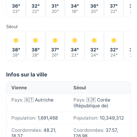
36°
32°
31°
34°
36°
37°
37
23°
22°
20°
18°
20°
22°
22°
Séoul
38°
38°
37°
34°
32°
32°
32
28°
28°
26°
23°
24°
24°
22°
Infos sur la ville
Vienne
Séoul
Pays:
🇦🇹 Autriche
Pays:
🇰🇷 Corée
(République de)
Population:
1,691,468
Population:
10,349,312
Coordonnées:
48.21,
Coordonnées:
37.57,
16.37
126.98