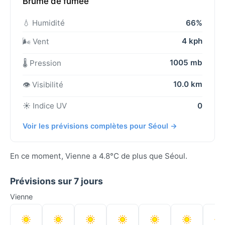
Brume de fumée
💧 Humidité
66%
4 kph
🌬️ Vent
1005 mb
🌡️ Pression
10.0 km
👁️ Visibilité
☀️ Indice UV
0
Voir les prévisions complètes pour Séoul →
En ce moment, Vienne a 4.8°C de plus que Séoul.
Prévisions sur 7 jours
Vienne