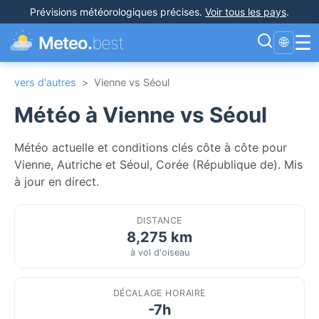
Prévisions météorologiques précises
.
Voir tous les pays
.
☰
Meteo.
best
🌐
vers d'autres
>
Vienne vs Séoul
Météo à Vienne vs Séoul
Météo actuelle et conditions clés côte à côte pour
Vienne, Autriche et Séoul, Corée (République de). Mis
à jour en direct.
DISTANCE
8,275 km
à vol d'oiseau
DÉCALAGE HORAIRE
-7h