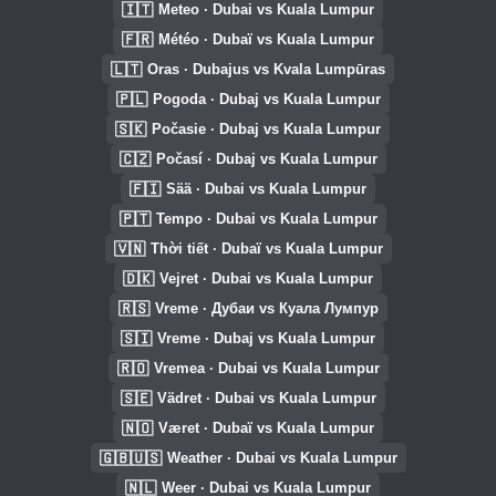
🇮🇹
Meteo · Dubai vs Kuala Lumpur
🇫🇷
Météo · Dubaï vs Kuala Lumpur
🇱🇹
Oras · Dubajus vs Kvala Lumpūras
🇵🇱
Pogoda · Dubaj vs Kuala Lumpur
🇸🇰
Počasie · Dubaj vs Kuala Lumpur
🇨🇿
Počasí · Dubaj vs Kuala Lumpur
🇫🇮
Sää · Dubai vs Kuala Lumpur
🇵🇹
Tempo · Dubai vs Kuala Lumpur
🇻🇳
Thời tiết · Dubaï vs Kuala Lumpur
🇩🇰
Vejret · Dubai vs Kuala Lumpur
🇷🇸
Vreme · Дубаи vs Куала Лумпур
🇸🇮
Vreme · Dubaj vs Kuala Lumpur
🇷🇴
Vremea · Dubai vs Kuala Lumpur
🇸🇪
Vädret · Dubai vs Kuala Lumpur
🇳🇴
Været · Dubaï vs Kuala Lumpur
🇬🇧🇺🇸
Weather · Dubai vs Kuala Lumpur
🇳🇱
Weer · Dubai vs Kuala Lumpur