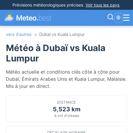
Prévisions météorologiques précises
.
Voir tous les pays
.
☰
Meteo.
best
🌐
vers d'autres
>
Dubaï vs Kuala Lumpur
Météo à Dubaï vs Kuala
Lumpur
Météo actuelle et conditions clés côte à côte pour
Dubaï, Émirats Arabes Unis et Kuala Lumpur, Malaisie.
Mis à jour en direct.
DISTANCE
5,523 km
à vol d'oiseau
DÉCALAGE HORAIRE