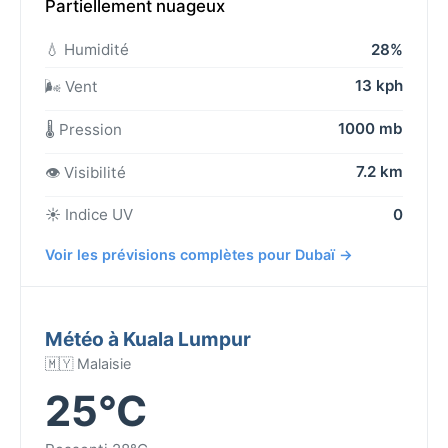
Partiellement nuageux
💧 Humidité
28%
13 kph
🌬️ Vent
1000 mb
🌡️ Pression
7.2 km
👁️ Visibilité
☀️ Indice UV
0
Voir les prévisions complètes pour Dubaï →
Météo à Kuala Lumpur
🇲🇾 Malaisie
25°C