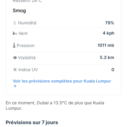
Ressenti 28°C
Smog
💧 Humidité
79%
4 kph
🌬️ Vent
1011 mb
🌡️ Pression
5.3 km
👁️ Visibilité
☀️ Indice UV
0
Voir les prévisions complètes pour Kuala Lumpur
→
En ce moment, Dubaï a 13.5°C de plus que Kuala
Lumpur.
Prévisions sur 7 jours