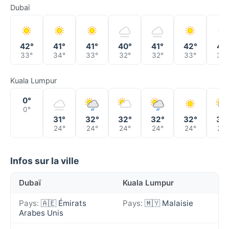
Dubaï
42°
41°
41°
40°
41°
42°
41°
33°
34°
33°
32°
32°
33°
33°
Kuala Lumpur
0°
0°
31°
32°
32°
32°
32°
32
24°
24°
24°
24°
24°
24°
Infos sur la ville
Dubaï
Kuala Lumpur
Pays:
🇦🇪 Émirats
Pays:
🇲🇾 Malaisie
Arabes Unis