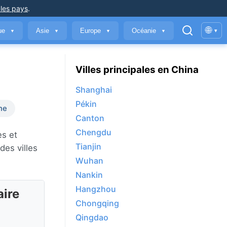
 les pays
.
🌐
que
Asie
Europe
Océanie
▾
▼
▼
▼
▼
Villes principales en China
Shanghai
Pékin
ne
Canton
Chengdu
es et
Tianjin
des villes
Wuhan
Nankin
Hangzhou
aire
Chongqing
Qingdao