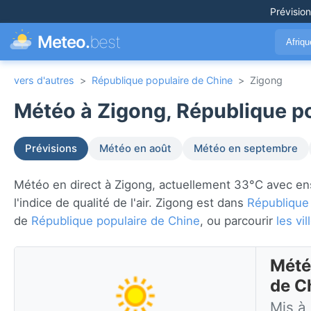
Prévisio
Meteo.
best
Afriq
vers d'autres
>
République populaire de Chine
>
Zigong
Météo à Zigong, République po
Prévisions
Météo en août
Météo en septembre
Météo en direct à Zigong, actuellement 33°C avec ensole
l'indice de qualité de l'air. Zigong est dans
République
de
République populaire de Chine
, ou parcourir
les vi
Mété
de C
Mis à 