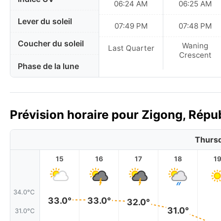
06:24 AM
06:25 AM
Lever du soleil
07:49 PM
07:48 PM
Coucher du soleil
Waning
Last Quarter
Crescent
Phase de la lune
Prévision horaire pour Zigong, Répub
Thursd
15
16
17
18
1
34.0°C
33.0°
33.0°
32.0°
31.0°
31.0°C