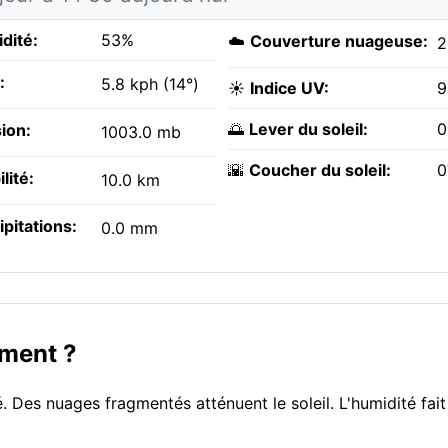
dité:
53%
☁️
Couverture nuageuse:
2
:
5.8 kph (14°)
☀️
Indice UV:
9
🌅
Lever du soleil:
0
ion:
1003.0 mb
🌇
Coucher du soleil:
0
ilité:
10.0 km
ipitations:
0.0 mm
oment ?
. Des nuages fragmentés atténuent le soleil. L'humidité fait