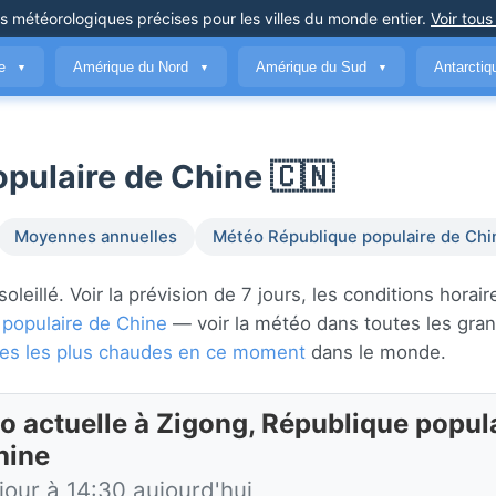
ns météorologiques précises
pour les villes du monde entier
.
Voir tous
ue
Amérique du Nord
Amérique du Sud
Antarcti
▼
▼
▼
pulaire de Chine 🇨🇳
Moyennes annuelles
Météo République populaire de Chi
illé. Voir la prévision de 7 jours, les conditions horair
 populaire de Chine
— voir la météo dans toutes les gran
lles les plus chaudes en ce moment
dans le monde.
o actuelle à Zigong, République popul
hine
jour à 14:30 aujourd'hui