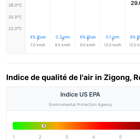
29.
28.0°C
25.0°C
22.0°C
4% Pluie
0.3 mm
6% Pluie
0.1 mm
9% Pl
↑
↑
↑
↑
7.0 km/h
8.0 km/h
9.0 km/h
12.0 km/h
12.0 
Indice de qualité de l'air in Zigong,
Indice US EPA
Environmental Protection Agency
2
1
2
3
4
5