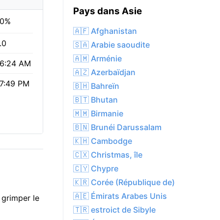
Pays dans Asie
0%
🇦🇫 Afghanistan
.0
🇸🇦 Arabie saoudite
🇦🇲 Arménie
6:24 AM
🇦🇿 Azerbaïdjan
7:49 PM
🇧🇭 Bahreïn
🇧🇹 Bhutan
🇲🇲 Birmanie
🇧🇳 Brunéi Darussalam
🇰🇭 Cambodge
🇨🇽 Christmas, île
🇨🇾 Chypre
🇰🇷 Corée (République de)
🇦🇪 Émirats Arabes Unis
 grimper le
🇹🇷 estroict de Sibyle