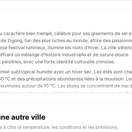
au caractère bien trempé, célèbre pour ses gisements de sel e
de Zigong, l’un des plus riches au monde, attire des passionn
se festival lumineux, illumine les nuits d’hiver. La ville s’éte
offrant un mélange d’histoire industrielle et de nature douce.
aisibles, avec une forte identité culturelle chinoise.
limat subtropical humide avec un hiver sec. Les étés sont ch
 °C et des précipitations abondantes liées à la mousson. Les
aximales autour de 10 °C. Les pluies se concentrent de mai 
, mieux vaut prévoir des vêtements légers et respirants en été,
s couches sont utiles pour les soirées fraîches.
météorologique est l’automne, d’octobre à novembre, quand le
e autre ville
emps, d’avril à mai, est également plaisant, bien que parfois 
i du brouillard tenace, un phénomène fréquent dans le bassin
à côte la température, les conditions et les prévisions.
es étés supportent de fortes averses orageuses, parfois accom