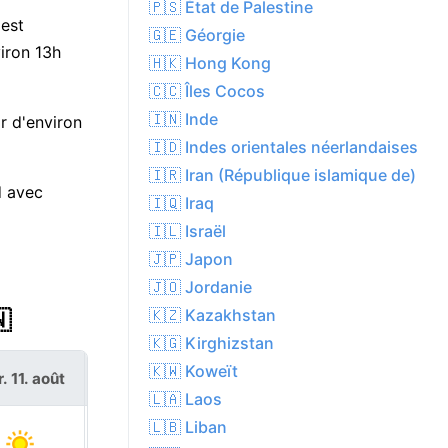
🇵🇸 État de Palestine
 est
🇬🇪 Géorgie
iron 13h
🇭🇰 Hong Kong
🇨🇨 Îles Cocos
🇮🇳 Inde
r d'environ
🇮🇩 Indes orientales néerlandaises
🇮🇷 Iran (République islamique de)
d avec
🇮🇶 Iraq
🇮🇱 Israël
🇯🇵 Japon
🇯🇴 Jordanie
🇰🇿 Kazakhstan

🇰🇬 Kirghizstan
🇰🇼 Koweït
. 11. août
mer. 12. août
🇱🇦 Laos
🇱🇧 Liban