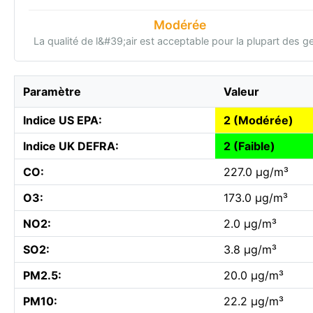
Modérée
La qualité de l&#39;air est acceptable pour la plupart des g
Paramètre
Valeur
Indice US EPA:
2 (Modérée)
Indice UK DEFRA:
2 (Faible)
CO:
227.0 µg/m³
O3:
173.0 µg/m³
NO2:
2.0 µg/m³
SO2:
3.8 µg/m³
PM2.5:
20.0 µg/m³
PM10:
22.2 µg/m³