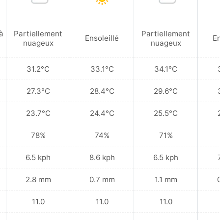
à
Partiellement
Partiellement
Ensoleillé
En
nuageux
nuageux
31.2°C
33.1°C
34.1°C
27.3°C
28.4°C
29.6°C
23.7°C
24.4°C
25.5°C
78%
74%
71%
6.5 kph
8.6 kph
6.5 kph
2.8 mm
0.7 mm
1.1 mm
11.0
11.0
11.0