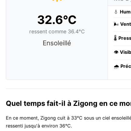
💧
Humi
32.6°C
🌬️
Vent
ressent comme 36.4°C
🌡️
Press
Ensoleillé
👁️
Visib
🌧️
Préc
Quel temps fait-il à Zigong en ce m
En ce moment, Zigong cuit à 33°C sous un ciel ensoleillé
ressenti jusqu'à environ 36°C.