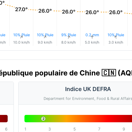
0°
27.0°
26.0°
26.0°
26.0°
26.0°
uie
10% Pluie
10% Pluie
9% Pluie
0.2 mm
10% Pluie
↑
↑
↑
↑
↑
↑
km/h
10.0 km/h
9.0 km/h
8.0 km/h
5.0 km/h
3.0 km/h
 République populaire de Chine 🇨🇳 (AQ
Indice UK DEFRA
Department for Environment, Food & Rural Affair
2
6
1
3
5
7
9