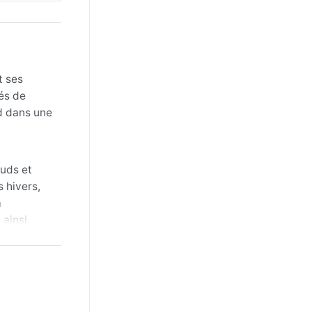
t ses
és de
nd dans une
auds et
 hivers,
à
 ainsi
s
pluvieux.
 du
pagnées de