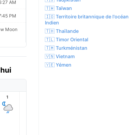
6:27 AM
06:27 AM
🇹🇼 Taïwan
7:45 PM
07:44 PM
🇮🇴 Territoire britannique de l'océan
Indien
ew Moon
New Moon
🇹🇭 Thaïlande
🇹🇱 Timor Oriental
🇹🇲 Turkménistan
🇻🇳 Vietnam
🇾🇪 Yémen
'hui
1
2
3
4
5
6