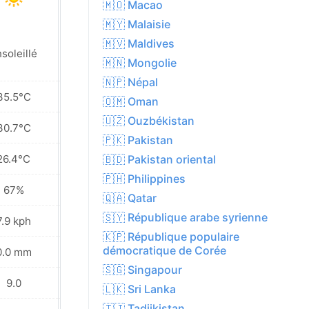
🇲🇴 Macao
🇲🇾 Malaisie
🇲🇻 Maldives
soleillé
Ensoleillé
🇲🇳 Mongolie
🇳🇵 Népal
35.5°C
36.4°C
🇴🇲 Oman
🇺🇿 Ouzbékistan
30.7°C
31.3°C
🇵🇰 Pakistan
26.4°C
26.7°C
🇧🇩 Pakistan oriental
🇵🇭 Philippines
67%
66%
🇶🇦 Qatar
🇸🇾 République arabe syrienne
7.9 kph
9.0 kph
🇰🇵 République populaire
démocratique de Corée
0.0 mm
0.0 mm
🇸🇬 Singapour
9.0
9.0
🇱🇰 Sri Lanka
🇹🇯 Tadjikistan