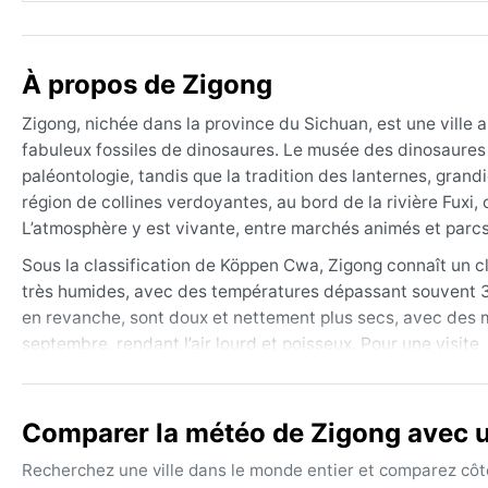
À propos de Zigong
Zigong, nichée dans la province du Sichuan, est une ville 
fabuleux fossiles de dinosaures. Le musée des dinosaures 
paléontologie, tandis que la tradition des lanternes, grandio
région de collines verdoyantes, au bord de la rivière Fuxi, 
L’atmosphère y est vivante, entre marchés animés et parcs p
Sous la classification de Köppen Cwa, Zigong connaît un c
très humides, avec des températures dépassant souvent 30
en revanche, sont doux et nettement plus secs, avec des m
septembre, rendant l’air lourd et poisseux. Pour une visite
qu’un parapluie ; en hiver, une veste légère suffit, mais de
Le meilleur moment pour explorer Zigong du point de vue 
Comparer la météo de Zigong avec un
températures sont agréables et l’humidité retombe. Le print
L’hiver peut apporter des journées ensoleillées, mais auss
Recherchez une ville dans le monde entier et comparez côte 
Sichuan, qui enveloppe la ville d’une lumière laiteuse. L