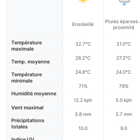
Pluies éparses 
Ensoleillé
proximité
Température
32.7°C
31.0°C
maximale
28.2°C
27.2°C
Temp. moyenne
24.8°C
24.0°C
Température
minimale
71%
78%
Humidité moyenne
12.2 kph
5.0 kph
Vent maximal
3.8 mm
5.7 mm
Précipitations
totales
10.0
9.0
Indice UV