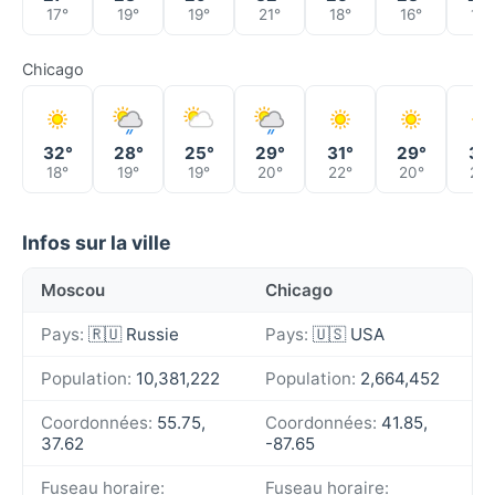
17°
19°
19°
21°
18°
16°
16°
Chicago
32°
28°
25°
29°
31°
29°
31°
18°
19°
19°
20°
22°
20°
23°
Infos sur la ville
Moscou
Chicago
Pays:
🇷🇺 Russie
Pays:
🇺🇸 USA
Population:
10,381,222
Population:
2,664,452
Coordonnées:
55.75,
Coordonnées:
41.85,
37.62
-87.65
Fuseau horaire:
Fuseau horaire: