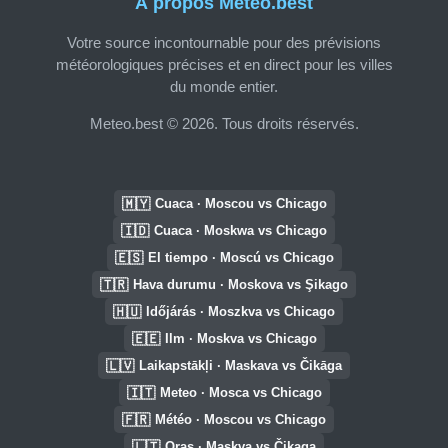
À propos Meteo.best
Votre source incontournable pour des prévisions
météorologiques précises et en direct pour les villes
du monde entier.
Meteo.best © 2026. Tous droits réservés.
🇲🇾
Cuaca · Moscou vs Chicago
🇮🇩
Cuaca · Moskwa vs Chicago
🇪🇸
El tiempo · Moscú vs Chicago
🇹🇷
Hava durumu · Moskova vs Şikago
🇭🇺
Időjárás · Moszkva vs Chicago
🇪🇪
Ilm · Moskva vs Chicago
🇱🇻
Laikapstākļi · Maskava vs Čikāga
🇮🇹
Meteo · Mosca vs Chicago
🇫🇷
Météo · Moscou vs Chicago
🇱🇹
Oras · Maskva vs Čikaga