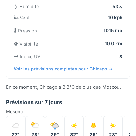
💧 Humidité
53%
10 kph
🌬️ Vent
1015 mb
🌡️ Pression
10.0 km
👁️ Visibilité
☀️ Indice UV
8
Voir les prévisions complètes pour Chicago →
En ce moment, Chicago a 8.8°C de plus que Moscou.
Prévisions sur 7 jours
Moscou
27°
28°
29°
32°
25°
23°
24