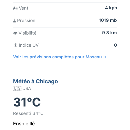
4 kph
🌬️ Vent
1019 mb
🌡️ Pression
9.8 km
👁️ Visibilité
☀️ Indice UV
0
Voir les prévisions complètes pour Moscou →
Météo à Chicago
🇺🇸 USA
31°C
Ressenti 34°C
Ensoleillé