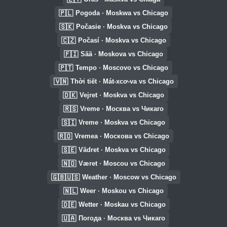
🇵🇱
Pogoda · Moskwa vs Chicago
🇸🇰
Počasie · Moskva vs Chicago
🇨🇿
Počasí · Moskva vs Chicago
🇫🇮
Sää · Moskova vs Chicago
🇵🇹
Tempo · Moscovo vs Chicago
🇻🇳
Thời tiết · Mát-xcơ-va vs Chicago
🇩🇰
Vejret · Moskva vs Chicago
🇷🇸
Vreme · Москва vs Чикаго
🇸🇮
Vreme · Moskva vs Chicago
🇷🇴
Vremea · Москова vs Chicago
🇸🇪
Vädret · Moskva vs Chicago
🇳🇴
Været · Moscou vs Chicago
🇬🇧🇺🇸
Weather · Moscow vs Chicago
🇳🇱
Weer · Moskou vs Chicago
🇩🇪
Wetter · Moskau vs Chicago
🇺🇦
Погода · Москва vs Чикаго