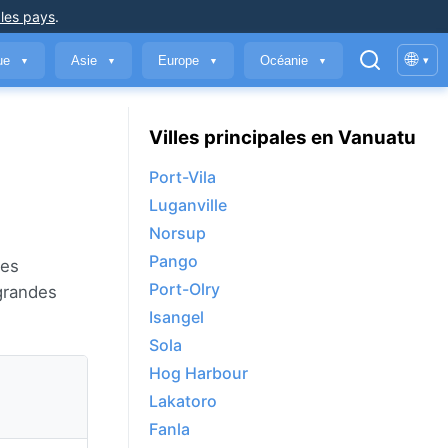
 les pays
.
🌐
que
Asie
Europe
Océanie
▾
▼
▼
▼
▼
Villes principales en Vanuatu
Port-Vila
Luganville
Norsup
Pango
les
Port-Olry
grandes
Isangel
Sola
Hog Harbour
Lakatoro
Fanla