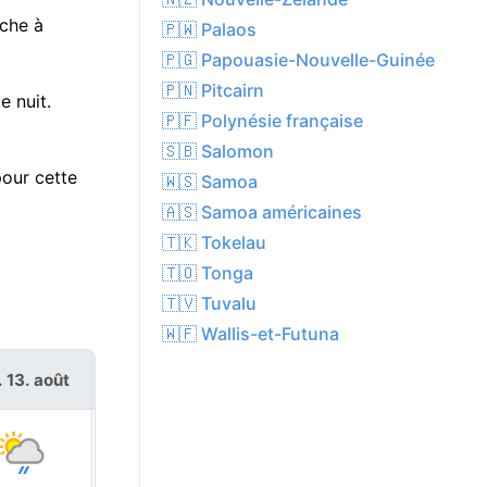
uche à
🇵🇼 Palaos
🇵🇬 Papouasie-Nouvelle-Guinée
🇵🇳 Pitcairn
e nuit.
🇵🇫 Polynésie française
🇸🇧 Salomon
pour cette
🇼🇸 Samoa
🇦🇸 Samoa américaines
🇹🇰 Tokelau
🇹🇴 Tonga
🇹🇻 Tuvalu
🇼🇫 Wallis-et-Futuna
. 13. août
ven. 14. août