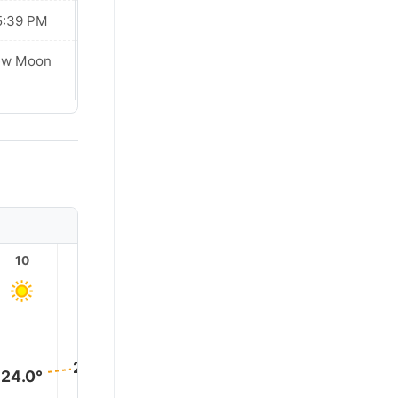
5:39 PM
05:39 PM
Waxing
ew Moon
Crescent
10
11
12
13
14
15
25.0°
25.0°
25.0°
25.0°
25.0°
24.0°