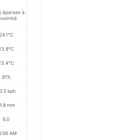
s éparses à
Averse légère
roximité
24.1°C
23.7°C
23.8°C
23.3°C
23.4°C
23.0°C
91%
92%
0.5 kph
28.1 kph
1.9 mm
17.7 mm
6.0
6.0
6:06 AM
06:06 AM