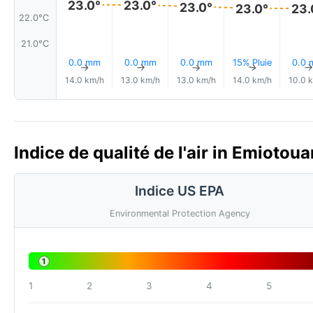
23.0°
23.0°
23.0°
23.0°
23.
22.0°C
21.0°C
0.0 mm
0.0 mm
0.0 mm
15% Pluie
0.0
↑
↑
↑
↑
14.0 km/h
13.0 km/h
13.0 km/h
14.0 km/h
10.0 
Indice de qualité de l'air in Emiotou
Indice US EPA
Environmental Protection Agency
1
1
2
3
4
5