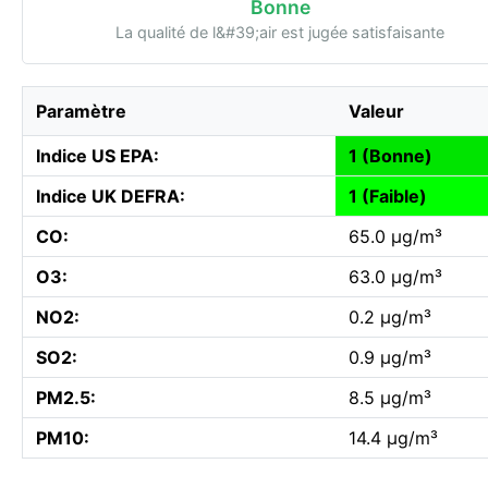
Bonne
La qualité de l&#39;air est jugée satisfaisante
Paramètre
Valeur
Indice US EPA:
1 (Bonne)
Indice UK DEFRA:
1 (Faible)
CO:
65.0 µg/m³
O3:
63.0 µg/m³
NO2:
0.2 µg/m³
SO2:
0.9 µg/m³
PM2.5:
8.5 µg/m³
PM10:
14.4 µg/m³