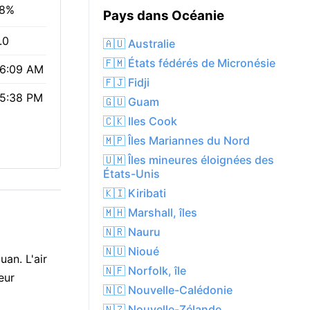
8%
Pays dans Océanie
.0
🇦🇺 Australie
🇫🇲 États fédérés de Micronésie
6:09 AM
🇫🇯 Fidji
5:38 PM
🇬🇺 Guam
🇨🇰 Iles Cook
🇲🇵 Îles Mariannes du Nord
🇺🇲 Îles mineures éloignées des
États-Unis
🇰🇮 Kiribati
🇲🇭 Marshall, îles
🇳🇷 Nauru
🇳🇺 Nioué
an. L'air
🇳🇫 Norfolk, île
eur
🇳🇨 Nouvelle-Calédonie
🇳🇿 Nouvelle-Zélande