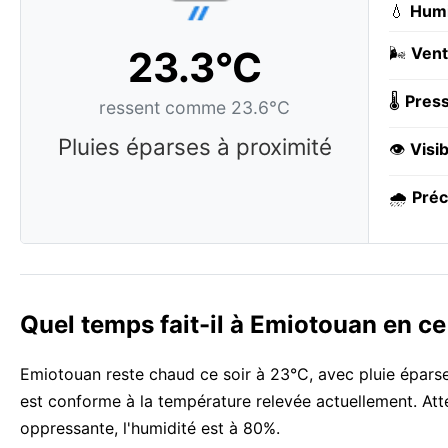
💧
Humi
23.3°C
🌬️
Vent
🌡️
Press
ressent comme 23.6°C
Pluies éparses à proximité
👁️
Visib
🌧️
Préc
Quel temps fait-il à Emiotouan en c
Emiotouan reste chaud ce soir à 23°C, avec pluie éparse 
est conforme à la température relevée actuellement. At
oppressante, l'humidité est à 80%.