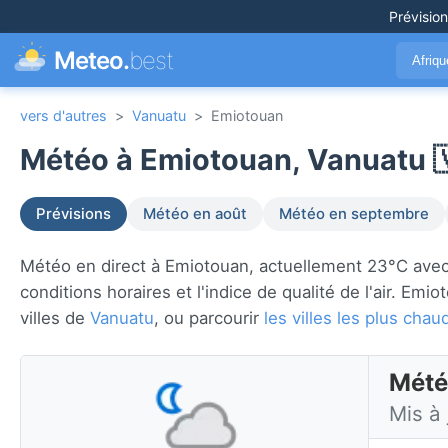
Prévisio
Meteo.
best
Afriq
vers d'autres
>
Vanuatu
>
Emiotouan
Météo à Emiotouan, Vanuatu 
Prévisions
Météo en août
Météo en septembre
Météo en direct à Emiotouan, actuellement 23°C avec pl
conditions horaires et l'indice de qualité de l'air. Em
villes de
Vanuatu
, ou parcourir
les villes les plus ch
Mété
Mis à 