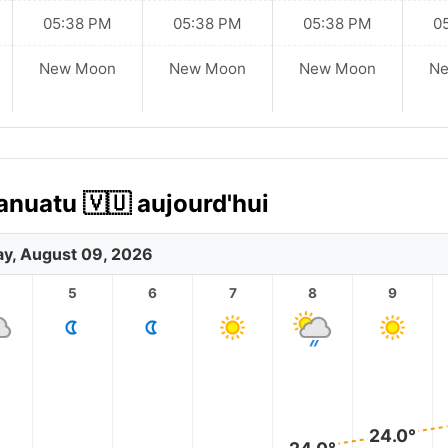
05:38 PM
05:38 PM
05:38 PM
0
New Moon
New Moon
New Moon
N
anuatu 🇻🇺 aujourd'hui
y, August 09, 2026
5
6
7
8
9
24.0°
24.0°