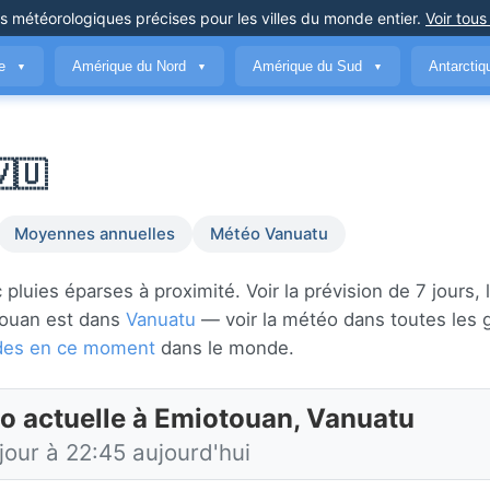
ns météorologiques précises
pour les villes du monde entier
.
Voir tous
ue
Amérique du Nord
Amérique du Sud
Antarcti
▼
▼
▼
🇺
Moyennes annuelles
Météo Vanuatu
uies éparses à proximité. Voir la prévision de 7 jours, 
iotouan est dans
Vanuatu
— voir la météo dans toutes les 
audes en ce moment
dans le monde.
o actuelle à Emiotouan, Vanuatu
jour à 22:45 aujourd'hui