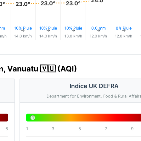
23.0°
23.0°
0°
23.0°
 mm
10% Pluie
10% Pluie
10% Pluie
0.0 mm
8% Pluie
↑
↑
↑
↑
↑
↑
km/h
14.0 km/h
14.0 km/h
13.0 km/h
12.0 km/h
12.0 km/h
an, Vanuatu 🇻🇺 (AQI)
Indice UK DEFRA
Department for Environment, Food & Rural Affair
1
6
1
3
5
7
9