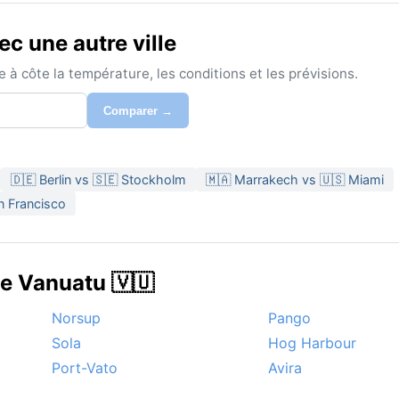
c une autre ville
à côte la température, les conditions et les prévisions.
Comparer →
🇩🇪 Berlin vs 🇸🇪 Stockholm
🇲🇦 Marrakech vs 🇺🇸 Miami
n Francisco
de Vanuatu 🇻🇺
Norsup
Pango
Sola
Hog Harbour
Port-Vato
Avira