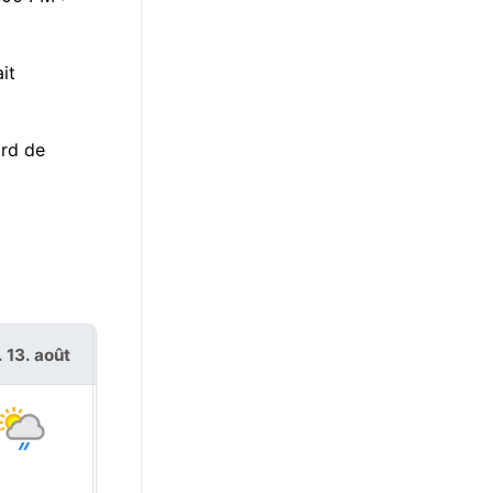
it
ord de
. 13. août
ven. 14. août