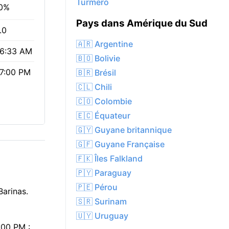
Turmero
0%
Pays dans Amérique du Sud
.0
🇦🇷 Argentine
6:33 AM
🇧🇴 Bolivie
7:00 PM
🇧🇷 Brésil
🇨🇱 Chili
🇨🇴 Colombie
🇪🇨 Équateur
🇬🇾 Guyane britannique
🇬🇫 Guyane Française
🇫🇰 Îles Falkland
🇵🇾 Paraguay
🇵🇪 Pérou
Barinas.
🇸🇷 Surinam
🇺🇾 Uruguay
7:00 PM :