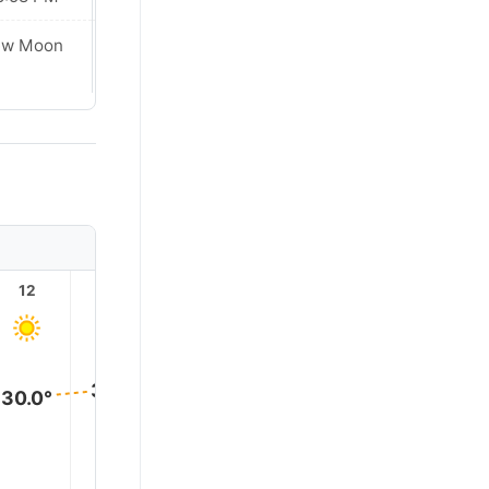
Waxing
ew Moon
Crescent
12
13
14
15
16
17
31.0°
31.0°
31.0°
31.0°
30.0°
30.0°