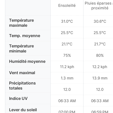
Pluies éparses 
Ensoleillé
proximité
Température
31.0°C
30.6°C
maximale
25.5°C
25.5°C
Temp. moyenne
21.1°C
21.7°C
Température
minimale
75%
80%
Humidité moyenne
11.2 kph
12.2 kph
Vent maximal
1.3 mm
13.9 mm
Précipitations
totales
12.0
12.0
Indice UV
06:33 AM
06:33 AM
Lever du soleil
07:00 PM
06:59 PM