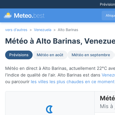
Prévisio
Meteo.
best
Afriq
vers d'autres
>
Venezuela
>
Alto Barinas
Météo à Alto Barinas, Venezue
Prévisions
Météo en août
Météo en septembre
Météo en direct à Alto Barinas, actuellement 22°C avec
l'indice de qualité de l'air. Alto Barinas est dans
Venez
ou parcourir
les villes les plus chaudes en ce moment
Mété
Mis à 