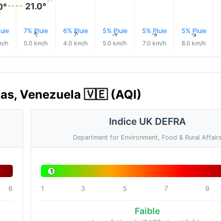
21.0°
0°
uie
7% Pluie
6% Pluie
5% Pluie
5% Pluie
5% Pluie
↑
↑
↑
↑
↑
↑
m/h
5.0 km/h
4.0 km/h
5.0 km/h
7.0 km/h
8.0 km/h
inas, Venezuela 🇻🇪 (AQI)
Indice UK DEFRA
Department for Environment, Food & Rural Affair
1
6
1
3
5
7
9
Faible