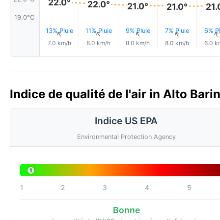
22.0°
22.0°
21.0°
21.0°
21.
19.0°C
13% Pluie
11% Pluie
9% Pluie
7% Pluie
6% Pl
↑
↑
↑
↑
7.0 km/h
8.0 km/h
8.0 km/h
8.0 km/h
6.0 k
Indice de qualité de l'air in Alto Bar
Indice US EPA
Environmental Protection Agency
1
1
2
3
4
5
Bonne