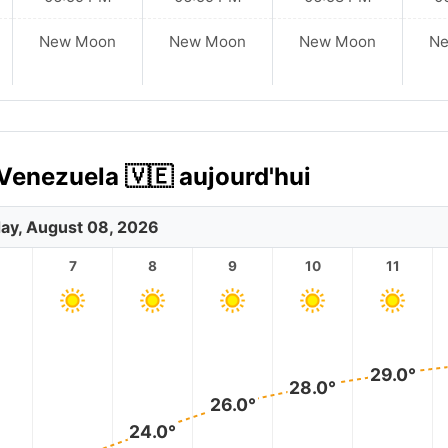
New Moon
New Moon
New Moon
N
 Venezuela 🇻🇪 aujourd'hui
ay, August 08, 2026
7
8
9
10
11
29.0°
28.0°
26.0°
24.0°