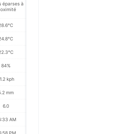
s éparses à
Pluies éparses à
roximité
proximité
28.6°C
30.0°C
24.8°C
25.2°C
22.3°C
22.0°C
84%
79%
1.2 kph
10.1 kph
5.2 mm
4.5 mm
6.0
7.0
6:33 AM
06:33 AM
6:58 PM
06:57 PM