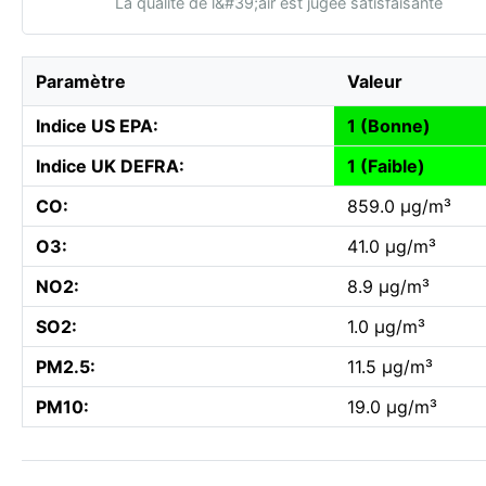
La qualité de l&#39;air est jugée satisfaisante
Paramètre
Valeur
Indice US EPA:
1 (Bonne)
Indice UK DEFRA:
1 (Faible)
CO:
859.0 µg/m³
O3:
41.0 µg/m³
NO2:
8.9 µg/m³
SO2:
1.0 µg/m³
PM2.5:
11.5 µg/m³
PM10:
19.0 µg/m³