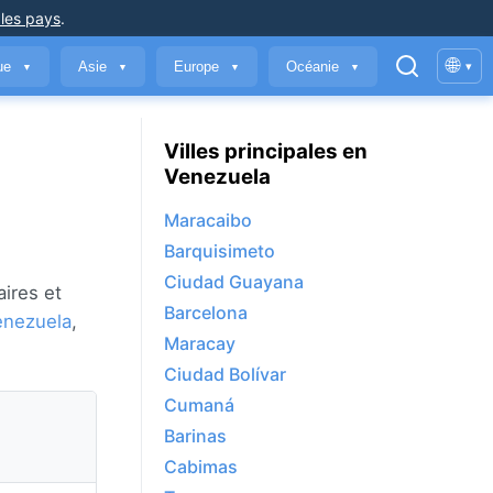
 les pays
.
🌐
que
Asie
Europe
Océanie
▾
▼
▼
▼
▼
Villes principales en
Venezuela
Maracaibo
Barquisimeto
Ciudad Guayana
aires et
Barcelona
enezuela
,
Maracay
Ciudad Bolívar
Cumaná
Barinas
Cabimas