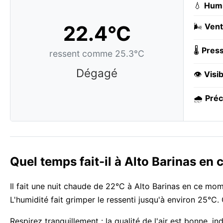
💧
Humi
22.4°C
🌬️
Vent
🌡️
Press
ressent comme 25.3°C
Dégagé
👁️
Visib
🌧️
Préc
Quel temps fait-il à Alto Barinas en
Il fait une nuit chaude de 22°C à Alto Barinas en ce mome
L'humidité fait grimper le ressenti jusqu'à environ 25°C.
Respirez tranquillement : la qualité de l'air est bonne, in