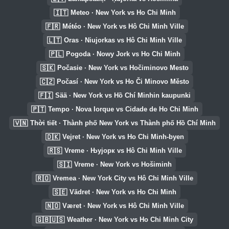
🇮🇹
Meteo · New York vs Ho Chi Minh
🇫🇷
Météo · New York vs Hô Chi Minh Ville
🇱🇹
Oras · Niujorkas vs Hô Chi Minh Ville
🇵🇱
Pogoda · Nowy Jork vs Ho Chi Minh
🇸🇰
Počasie · New York vs Hočiminovo Mesto
🇨🇿
Počasí · New York vs Ho Či Minovo Město
🇫🇮
Sää · New York vs Hồ Chí Minhin kaupunki
🇵🇹
Tempo · Nova Iorque vs Cidade de Ho Chi Minh
🇻🇳
Thời tiết · Thành phố New York vs Thành phố Hồ Chí Minh
🇩🇰
Vejret · New York vs Ho Chi Minh-byen
🇷🇸
Vreme · Њујорк vs Hô Chi Minh Ville
🇸🇮
Vreme · New York vs Hošiminh
🇷🇴
Vremea · New York City vs Hô Chi Minh Ville
🇸🇪
Vädret · New York vs Ho Chi Minh
🇳🇴
Været · New York vs Hô Chi Minh Ville
🇬🇧🇺🇸
Weather · New York vs Ho Chi Minh City