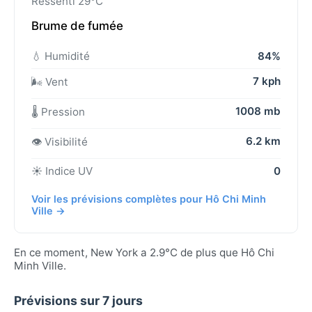
Ressenti 29°C
Brume de fumée
💧 Humidité
84%
7 kph
🌬️ Vent
1008 mb
🌡️ Pression
6.2 km
👁️ Visibilité
☀️ Indice UV
0
Voir les prévisions complètes pour Hô Chi Minh
Ville →
En ce moment, New York a 2.9°C de plus que Hô Chi
Minh Ville.
Prévisions sur 7 jours