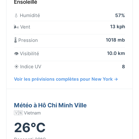
Ensoleillé
💧 Humidité
57%
13 kph
🌬️ Vent
1018 mb
🌡️ Pression
10.0 km
👁️ Visibilité
☀️ Indice UV
8
Voir les prévisions complètes pour New York →
Météo à Hô Chi Minh Ville
🇻🇳 Vietnam
26°C