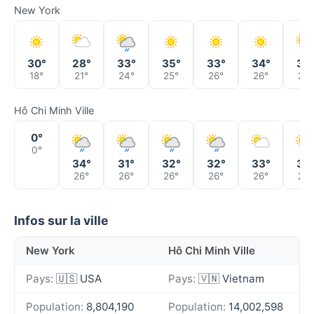
New York
30°
28°
33°
35°
33°
34°
34
18°
21°
24°
25°
26°
26°
25°
Hô Chi Minh Ville
0°
0°
34°
31°
32°
32°
33°
32
26°
26°
26°
26°
26°
26°
Infos sur la ville
New York
Hô Chi Minh Ville
Pays:
🇺🇸 USA
Pays:
🇻🇳 Vietnam
Population:
8,804,190
Population:
14,002,598