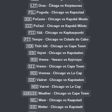
🇱🇹
Oras · Čikaga vs Keiptaunas
🇵🇱
Pogoda · Chicago vs Kapsztad
🇸🇰
Počasie · Chicago vs Kapské Mesto
🇨🇿
Počasí · Chicago vs Kapské Město
🇫🇮
Sää · Chicago vs Kapkaupunki
🇵🇹
Tempo · Chicago vs Cidade do Cabo
🇻🇳
Thời tiết · Chicago vs Cape Town
🇩🇰
Vejret · Chicago vs Kapstaden
🇷🇸
Vreme · Чикаго vs Кејптаун
🇸🇮
Vreme · Chicago vs Cape Town
🇷🇴
Vremea · Chicago vs Le Cap
🇸🇪
Vädret · Chicago vs Kapstaden
🇳🇴
Været · Chicago vs Le Cap
🇬🇧🇺🇸
Weather · Chicago vs Cape Town
🇳🇱
Weer · Chicago vs Kaapstad
🇩🇪
Wetter · Chicago vs Kapstadt