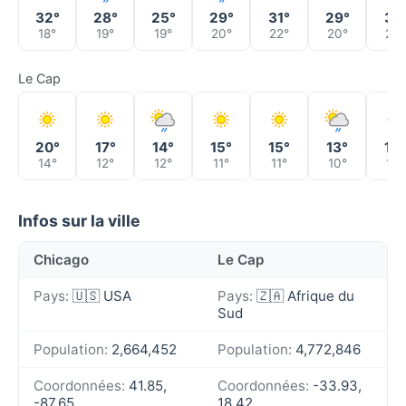
32°
28°
25°
29°
31°
29°
31°
18°
19°
19°
20°
22°
20°
23°
Le Cap
20°
17°
14°
15°
15°
13°
13°
14°
12°
12°
11°
11°
10°
10°
Infos sur la ville
Chicago
Le Cap
Pays:
🇺🇸 USA
Pays:
🇿🇦 Afrique du
Sud
Population:
2,664,452
Population:
4,772,846
Coordonnées:
41.85,
Coordonnées:
-33.93,
-87.65
18.42