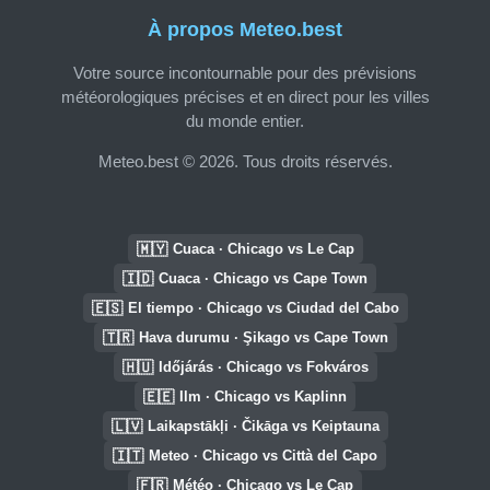
À propos Meteo.best
Votre source incontournable pour des prévisions
météorologiques précises et en direct pour les villes
du monde entier.
Meteo.best © 2026. Tous droits réservés.
🇲🇾
Cuaca · Chicago vs Le Cap
🇮🇩
Cuaca · Chicago vs Cape Town
🇪🇸
El tiempo · Chicago vs Ciudad del Cabo
🇹🇷
Hava durumu · Şikago vs Cape Town
🇭🇺
Időjárás · Chicago vs Fokváros
🇪🇪
Ilm · Chicago vs Kaplinn
🇱🇻
Laikapstākļi · Čikāga vs Keiptauna
🇮🇹
Meteo · Chicago vs Città del Capo
🇫🇷
Météo · Chicago vs Le Cap