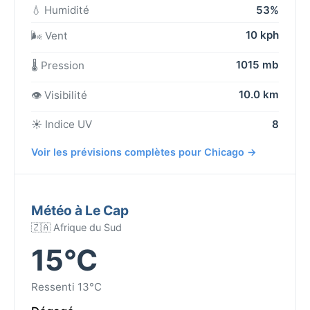
💧 Humidité
53%
10 kph
🌬️ Vent
1015 mb
🌡️ Pression
10.0 km
👁️ Visibilité
☀️ Indice UV
8
Voir les prévisions complètes pour Chicago →
Météo à Le Cap
🇿🇦 Afrique du Sud
15°C
Ressenti 13°C