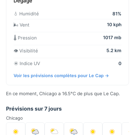
Dégagé
💧 Humidité
81%
10 kph
🌬️ Vent
1017 mb
🌡️ Pression
5.2 km
👁️ Visibilité
☀️ Indice UV
0
Voir les prévisions complètes pour Le Cap →
En ce moment, Chicago a 16.5°C de plus que Le Cap.
Prévisions sur 7 jours
Chicago