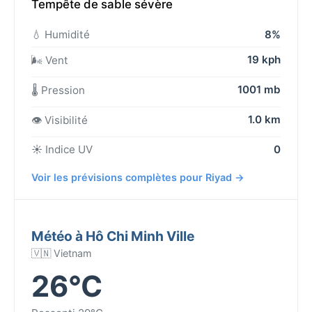
Tempête de sable sévère
💧 Humidité
8%
19 kph
🌬️ Vent
1001 mb
🌡️ Pression
1.0 km
👁️ Visibilité
☀️ Indice UV
0
Voir les prévisions complètes pour Riyad →
Météo à Hô Chi Minh Ville
🇻🇳 Vietnam
26°C