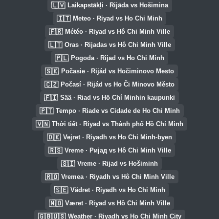
🇱🇻
Laikapstākļi · Rijāda vs Hošimina
🇮🇹
Meteo · Riyad vs Ho Chi Minh
🇫🇷
Météo · Riyad vs Hô Chi Minh Ville
🇱🇹
Oras · Rijadas vs Hô Chi Minh Ville
🇵🇱
Pogoda · Rijad vs Ho Chi Minh
🇸🇰
Počasie · Rijád vs Hočiminovo Mesto
🇨🇿
Počasí · Rijád vs Ho Či Minovo Město
🇫🇮
Sää · Riad vs Hồ Chí Minhin kaupunki
🇵🇹
Tempo · Riade vs Cidade de Ho Chi Minh
🇻🇳
Thời tiết · Riyad vs Thành phố Hồ Chí Minh
🇩🇰
Vejret · Riyadh vs Ho Chi Minh-byen
🇷🇸
Vreme · Ријад vs Hô Chi Minh Ville
🇸🇮
Vreme · Rijad vs Hošiminh
🇷🇴
Vremea · Riyadh vs Hô Chi Minh Ville
🇸🇪
Vädret · Riyadh vs Ho Chi Minh
🇳🇴
Været · Riyad vs Hô Chi Minh Ville
🇬🇧🇺🇸
Weather · Riyadh vs Ho Chi Minh City