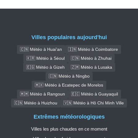
Villes populaires aujourd'hui
🇨🇳 Météo à Huai'an
🇮🇳 Météo à Coimbatore
🇰🇷 Météo à Séoul
🇨🇳 Météo à Zhuhai
🇪🇬 Météo à Gizeh
🇿🇲 Météo à Lusaka
🇨🇳 Météo à Ningbo
🇲🇽 Météo à Ecatepec de Morelos
🇲🇲 Météo à Rangoun
🇪🇨 Météo à Guayaquil
🇨🇳 Météo à Huizhou
🇻🇳 Météo à Hô Chi Minh Ville
Extrêmes météorologiques
Villes les plus chaudes en ce moment