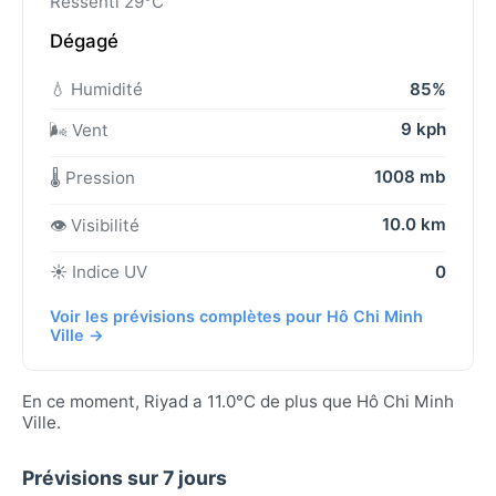
Ressenti 29°C
Dégagé
💧 Humidité
85%
9 kph
🌬️ Vent
1008 mb
🌡️ Pression
10.0 km
👁️ Visibilité
☀️ Indice UV
0
Voir les prévisions complètes pour Hô Chi Minh
Ville →
En ce moment, Riyad a 11.0°C de plus que Hô Chi Minh
Ville.
Prévisions sur 7 jours