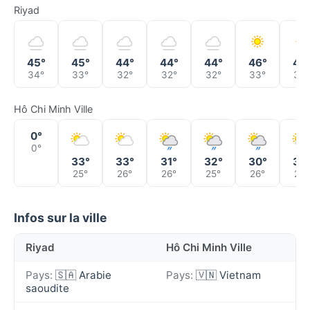
Riyad
45°
45°
44°
44°
44°
46°
46
34°
33°
32°
32°
32°
33°
34°
Hô Chi Minh Ville
0°
0°
33°
33°
31°
32°
30°
32
25°
26°
26°
25°
26°
26°
Infos sur la ville
Riyad
Hô Chi Minh Ville
Pays:
🇸🇦 Arabie
Pays:
🇻🇳 Vietnam
saoudite