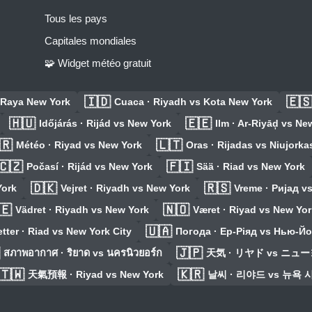
Tous les pays
Capitales mondiales
🧩 Widget météo gratuit
🇮🇩
🇪
 Raya New York
Cuaca · Riyadh vs Kota New York
🇭🇺
🇪🇪
Időjárás · Rijád vs New York
Ilm · Ar-Riyāḑ vs Ne
🇷
🇱🇹
Météo · Riyad vs New York
Oras · Rijadas vs Niujorka
🇨🇿
🇫🇮
Počasí · Rijád vs New York
Sää · Riad vs New York
🇩🇰
🇷🇸
York
Vejret · Riyadh vs New York
Vreme · Ријад v
🇪
🇳🇴
Vädret · Riyadh vs New York
Været · Riyad vs New Yor
🇺🇦
tter · Riad vs New York City
Погода · Ер-Ріяд vs Нью-Й
🇯🇵
สภาพอากาศ · ริยาด vs นครนิวยอร์ก
天気 · リヤド vs ニュ
🇹🇼
🇰🇷
天氣預報 · Riyad vs New York
날씨 · 리야드 vs 뉴욕 