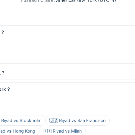
Fuseau horaire:
America/New_York (UTC-4)
 ?
 ?
ork ?
 Riyad vs Stockholm
🇺🇸 Riyad vs San Francisco
iyad vs Hong Kong
🇮🇹 Riyad vs Milan