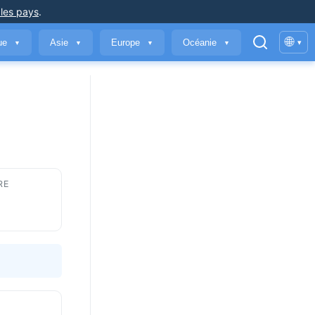
 les pays
.
🌐
que
Asie
Europe
Océanie
▾
▼
▼
▼
▼
RE