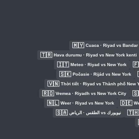
🇲🇾
Cuaca · Riyad vs Bandar
🇹🇷
Hava durumu · Riyad vs New York kenti
🇮🇹
🇫
Meteo · Riyad vs New York
🇸🇰
Počasie · Rijád vs New York
🇻🇳
Thời tiết · Riyad vs Thành phố New 
🇷🇴
🇸
Vremea · Riyadh vs New York City
🇳🇱
🇩🇪
Weer · Riyad vs New York
We
🇸🇦
🇹🇭
الطقس · الرياض vs نيويورك