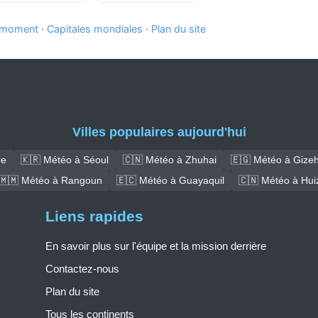
e moment
·
Capitales mondiales
·
Plan du site
Villes populaires aujourd'hui
re
🇰🇷 Météo à Séoul
🇨🇳 Météo à Zhuhai
🇪🇬 Météo à Gize
🇲🇲 Météo à Rangoun
🇪🇨 Météo à Guayaquil
🇨🇳 Météo à Hui
Liens rapides
En savoir plus sur l'équipe et la mission derrière
Contactez-nous
Plan du site
Tous les continents