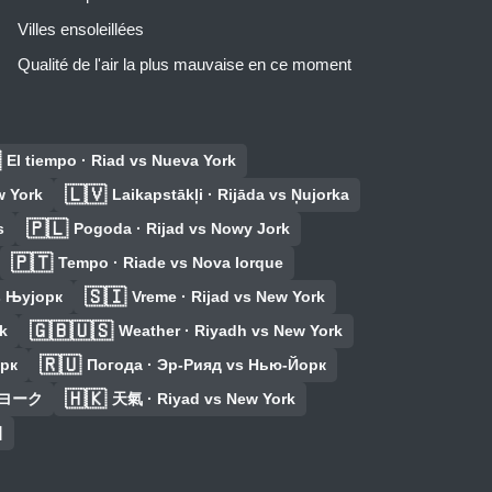
Villes ensoleillées
Qualité de l'air la plus mauvaise en ce moment

El tiempo · Riad vs Nueva York
🇱🇻
w York
Laikapstākļi · Rijāda vs Ņujorka
🇵🇱
s
Pogoda · Rijad vs Nowy Jork
🇵🇹
Tempo · Riade vs Nova Iorque
🇸🇮
s Њујорк
Vreme · Rijad vs New York
🇬🇧🇺🇸
k
Weather · Riyadh vs New York
🇷🇺
орк
Погода · Эр-Рияд vs Нью-Йорк
🇭🇰
ーヨーク
天氣 · Riyad vs New York
시