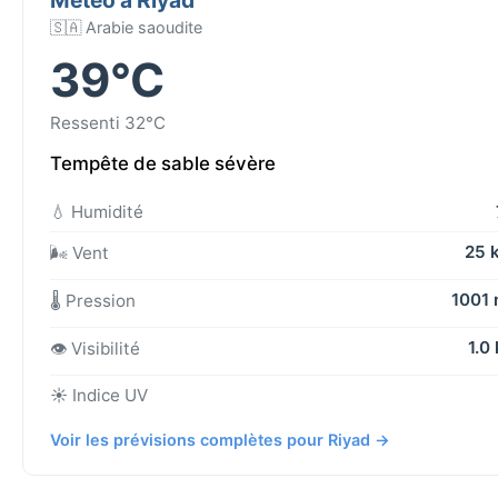
🇸🇦 Arabie saoudite
39°C
Ressenti 32°C
Tempête de sable sévère
💧 Humidité
25 
🌬️ Vent
1001
🌡️ Pression
1.0
👁️ Visibilité
☀️ Indice UV
Voir les prévisions complètes pour Riyad →