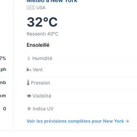
🇺🇸 USA
32°C
Ressenti 40°C
Ensoleillé
7%
💧 Humidité
kph
🌬️ Vent
 mb
🌡️ Pression
 km
👁️ Visibilité
0
☀️ Indice UV
Voir les prévisions complètes pour New York →