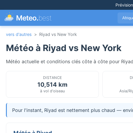
Prévisio
Meteo.
best
Afriq
vers d'autres
>
Riyad vs New York
Météo à Riyad vs New York
Météo actuelle et conditions clés côte à côte pour Riyad
DISTANCE
D
10,514 km
à vol d'oiseau
Asia/R
Pour l'instant, Riyad est nettement plus chaud — env
Météo à Riyad