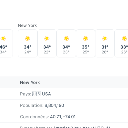
New York
46°
34°
34°
34°
35°
31°
33
34°
24°
22°
23°
25°
26°
26°
New York
Pays:
🇺🇸 USA
Population:
8,804,190
Coordonnées:
40.71, -74.01