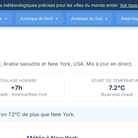
ns météorologiques précises
pour les villes du monde entier
.
Voir tous
ue
Amérique du Nord
Amérique du Sud
Antarcti
▼
▼
▼
, Arabie saoudite et New York, USA. Mis à jour en direct.
ÉCALAGE HORAIRE
ÉCART DE TEMPÉRATU
+7h
7.2°C
iyadh · America/New_York
Riyad plus chaud
iron 7.2°C de plus que New York.
Météo à New York