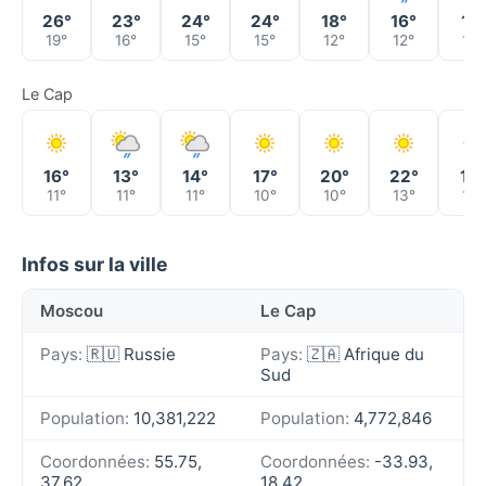
26°
23°
24°
24°
18°
16°
17°
19°
16°
15°
15°
12°
12°
10°
Le Cap
16°
13°
14°
17°
20°
22°
19°
11°
11°
11°
10°
10°
13°
14°
Infos sur la ville
Moscou
Le Cap
Pays:
🇷🇺 Russie
Pays:
🇿🇦 Afrique du
Sud
Population:
10,381,222
Population:
4,772,846
Coordonnées:
55.75,
Coordonnées:
-33.93,
37.62
18.42