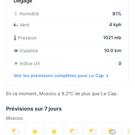
Dégagé
💧 Humidité
81%
4 kph
🌬️ Vent
1021 mb
🌡️ Pression
10.0 km
👁️ Visibilité
☀️ Indice UV
0
Voir les prévisions complètes pour Le Cap →
En ce moment, Moscou a 9.2°C de plus que Le Cap.
Prévisions sur 7 jours
Moscou