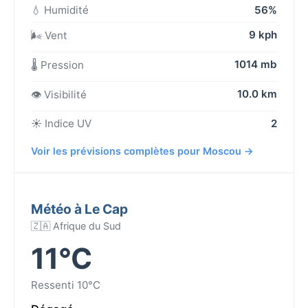
💧 Humidité
56%
9 kph
🌬️ Vent
1014 mb
🌡️ Pression
10.0 km
👁️ Visibilité
☀️ Indice UV
2
Voir les prévisions complètes pour Moscou →
Météo à Le Cap
🇿🇦 Afrique du Sud
11°C
Ressenti 10°C