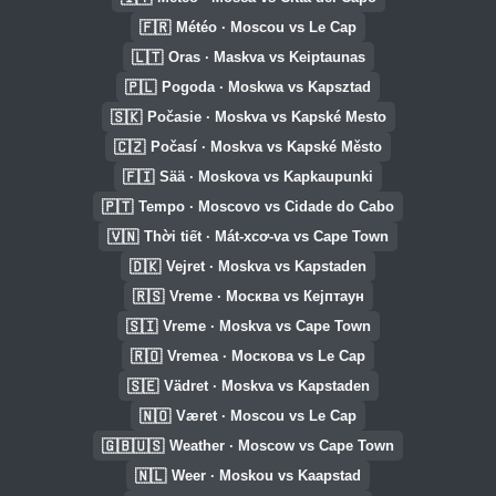
🇫🇷
Météo · Moscou vs Le Cap
🇱🇹
Oras · Maskva vs Keiptaunas
🇵🇱
Pogoda · Moskwa vs Kapsztad
🇸🇰
Počasie · Moskva vs Kapské Mesto
🇨🇿
Počasí · Moskva vs Kapské Město
🇫🇮
Sää · Moskova vs Kapkaupunki
🇵🇹
Tempo · Moscovo vs Cidade do Cabo
🇻🇳
Thời tiết · Mát-xcơ-va vs Cape Town
🇩🇰
Vejret · Moskva vs Kapstaden
🇷🇸
Vreme · Москва vs Кејптаун
🇸🇮
Vreme · Moskva vs Cape Town
🇷🇴
Vremea · Москова vs Le Cap
🇸🇪
Vädret · Moskva vs Kapstaden
🇳🇴
Været · Moscou vs Le Cap
🇬🇧🇺🇸
Weather · Moscow vs Cape Town
🇳🇱
Weer · Moskou vs Kaapstad