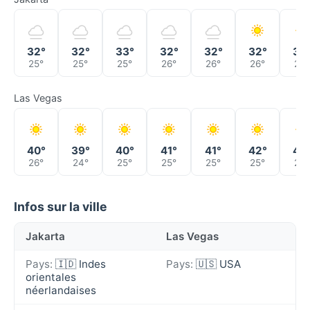
32°
32°
33°
32°
32°
32°
32
25°
25°
25°
26°
26°
26°
26°
Las Vegas
40°
39°
40°
41°
41°
42°
42
26°
24°
25°
25°
25°
25°
26°
Infos sur la ville
Jakarta
Las Vegas
Pays:
🇮🇩 Indes
Pays:
🇺🇸 USA
orientales
néerlandaises