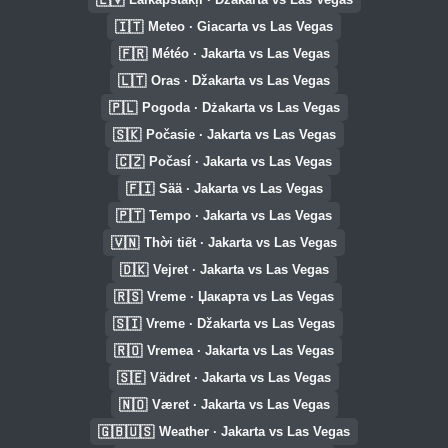
🇮🇹
Meteo · Giacarta vs Las Vegas
🇫🇷
Météo · Jakarta vs Las Vegas
🇱🇹
Oras · Džakarta vs Las Vegas
🇵🇱
Pogoda · Dżakarta vs Las Vegas
🇸🇰
Počasie · Jakarta vs Las Vegas
🇨🇿
Počasí · Jakarta vs Las Vegas
🇫🇮
Sää · Jakarta vs Las Vegas
🇵🇹
Tempo · Jakarta vs Las Vegas
🇻🇳
Thời tiết · Jakarta vs Las Vegas
🇩🇰
Vejret · Jakarta vs Las Vegas
🇷🇸
Vreme · Џакарта vs Las Vegas
🇸🇮
Vreme · Džakarta vs Las Vegas
🇷🇴
Vremea · Jakarta vs Las Vegas
🇸🇪
Vädret · Jakarta vs Las Vegas
🇳🇴
Været · Jakarta vs Las Vegas
🇬🇧🇺🇸
Weather · Jakarta vs Las Vegas