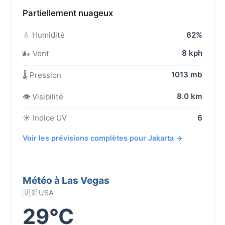
Partiellement nuageux
💧 Humidité
62%
8 kph
🌬️ Vent
1013 mb
🌡️ Pression
8.0 km
👁️ Visibilité
☀️ Indice UV
6
Voir les prévisions complètes pour Jakarta →
Météo à Las Vegas
🇺🇸 USA
29°C