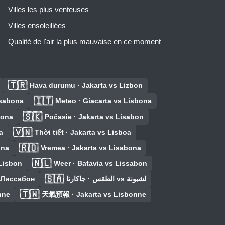
Villes les plus venteuses
Villes ensoleillées
Qualité de l'air la plus mauvaise en ce moment
🇹🇷
Hava durumu · Jakarta vs Lizbon
🇮🇹
isabona
Meteo · Giacarta vs Lisbona
🇸🇰
bona
Počasie · Jakarta vs Lisabon
🇻🇳
a
Thời tiết · Jakarta vs Lisboa
🇷🇴
ona
Vremea · Jakarta vs Lisabona
🇳🇱
 Lisbon
Weer · Batavia vs Lissabon
🇸🇦
 Лиссабон
الطقس · جاكارتا vs لشبونة
🇹🇼
nne
天氣預報 · Jakarta vs Lisbonne