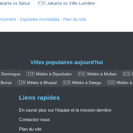
akarta vs Séoul
🇫🇷 Jakarta vs Ville-Lumière
e moment
·
Capitales mondiales
·
Plan du site
Villes populaires aujourd'hui
t Domingue
🇹🇷 Météo à Diyarbakır
🇵🇰 Météo à Multan
🇪🇸 
 Bursa
🇮🇳 Météo à Bhopal
🇰🇷 Météo à Daegu
🇸🇩 Météo à
Liens rapides
En savoir plus sur l'équipe et la mission derrière
Contactez-nous
Plan du site