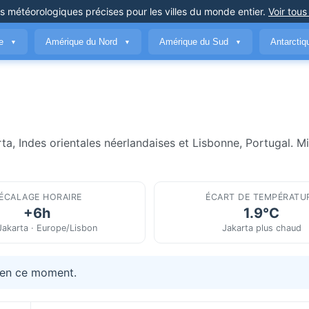
ns météorologiques précises
pour les villes du monde entier
.
Voir tous
ue
Amérique du Nord
Amérique du Sud
Antarcti
▼
▼
▼
ta, Indes orientales néerlandaises et Lisbonne, Portugal. Mi
ÉCALAGE HORAIRE
ÉCART DE TEMPÉRATU
+6h
1.9°C
Jakarta · Europe/Lisbon
Jakarta plus chaud
 en ce moment.