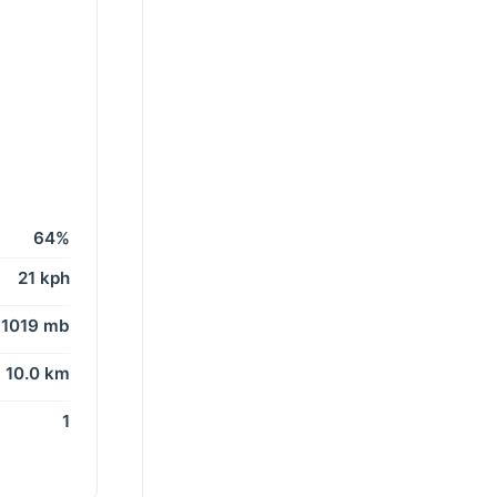
64%
21 kph
1019 mb
10.0 km
1