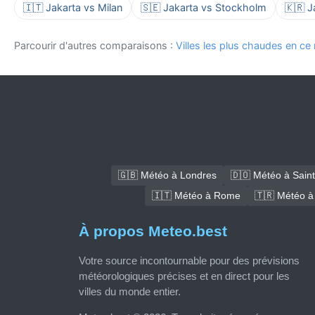
🇮🇹 Jakarta vs Milan
🇸🇪 Jakarta vs Stockholm
🇰🇷 J
Parcourir d'autres comparaisons :
Villes les plus chaudes en c
🇬🇧 Météo à Londres
🇩🇴 Météo à Sain
🇮🇹 Météo à Rome
🇹🇷 Météo à
À propos Meteo.best
Votre source incontournable pour des prévisions
météorologiques précises et en direct pour les
villes du monde entier.