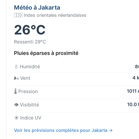
Météo à Jakarta
🇮🇩 Indes orientales néerlandaises
26°C
Ressenti 29°C
Pluies éparses à proximité
💧 Humidité
8
4 
🌬️ Vent
1011
🌡️ Pression
10.0
👁️ Visibilité
☀️ Indice UV
Voir les prévisions complètes pour Jakarta →