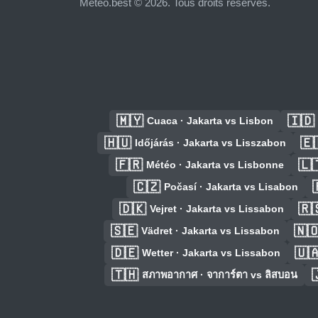
Meteo.best © 2026. Tous droits réservés.
🇲🇾
🇮🇩
Cuaca · Jakarta vs Lisbon
🇭🇺
🇪
Időjárás · Jakarta vs Lisszabon
🇫🇷
🇱
Météo · Jakarta vs Lisbonne
🇨🇿
Počasí · Jakarta vs Lisabon
🇩🇰
🇷
Vejret · Jakarta vs Lissabon
🇸🇪
🇳
Vädret · Jakarta vs Lissabon
🇩🇪
🇺
Wetter · Jakarta vs Lissabon
🇹🇭
สภาพอากาศ · จาการ์ตา vs ลิสบอน