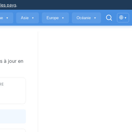
 les pays
.
🌐
que
Asie
Europe
Océanie
▾
▼
▼
▼
▼
s à jour en
RE