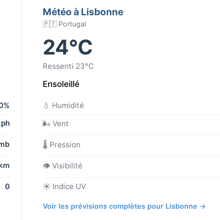
Météo à Lisbonne
🇵🇹 Portugal
24°C
Ressenti 23°C
Ensoleillé
0%
💧 Humidité
kph
🌬️ Vent
 mb
🌡️ Pression
 km
👁️ Visibilité
0
☀️ Indice UV
Voir les prévisions complètes pour Lisbonne →