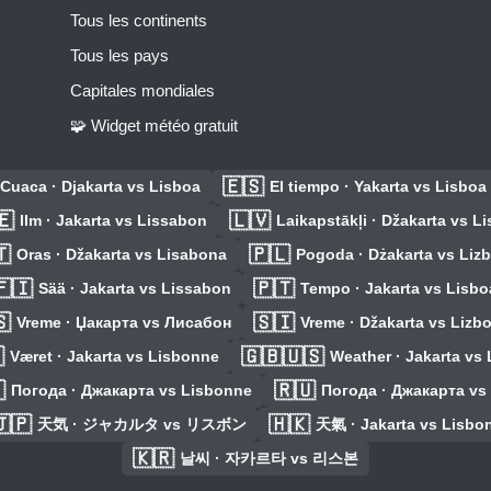
Tous les continents
Tous les pays
Capitales mondiales
🧩 Widget météo gratuit
🇪🇸
Cuaca · Djakarta vs Lisboa
El tiempo · Yakarta vs Lisboa
🇪
🇱🇻
Ilm · Jakarta vs Lissabon
Laikapstākļi · Džakarta vs L

🇵🇱
Oras · Džakarta vs Lisabona
Pogoda · Dżakarta vs Liz
🇫🇮
🇵🇹
Sää · Jakarta vs Lissabon
Tempo · Jakarta vs Lisbo

🇸🇮
Vreme · Џакарта vs Лисабон
Vreme · Džakarta vs Lizb

🇬🇧🇺🇸
Været · Jakarta vs Lisbonne
Weather · Jakarta vs

🇷🇺
Погода · Джакарта vs Lisbonne
Погода · Джакарта vs
🇯🇵
🇭🇰
天気 · ジャカルタ vs リスボン
天氣 · Jakarta vs Lisbo
🇰🇷
날씨 · 자카르타 vs 리스본