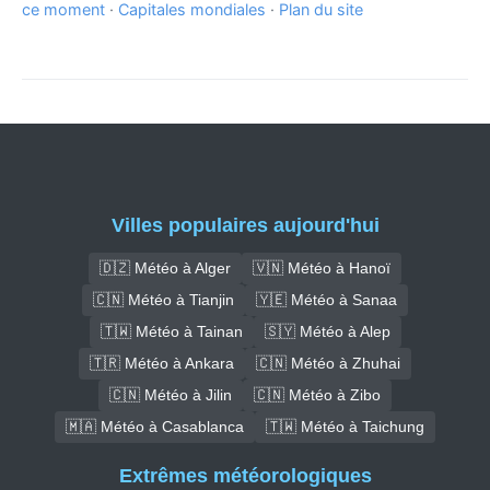
ce moment
·
Capitales mondiales
·
Plan du site
Villes populaires aujourd'hui
🇩🇿 Météo à Alger
🇻🇳 Météo à Hanoï
🇨🇳 Météo à Tianjin
🇾🇪 Météo à Sanaa
🇹🇼 Météo à Tainan
🇸🇾 Météo à Alep
🇹🇷 Météo à Ankara
🇨🇳 Météo à Zhuhai
🇨🇳 Météo à Jilin
🇨🇳 Météo à Zibo
🇲🇦 Météo à Casablanca
🇹🇼 Météo à Taichung
Extrêmes météorologiques