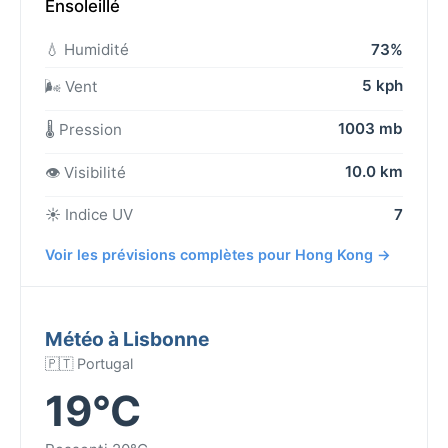
Ensoleillé
💧 Humidité
73%
5 kph
🌬️ Vent
1003 mb
🌡️ Pression
10.0 km
👁️ Visibilité
☀️ Indice UV
7
Voir les prévisions complètes pour Hong Kong →
Météo à Lisbonne
🇵🇹 Portugal
19°C