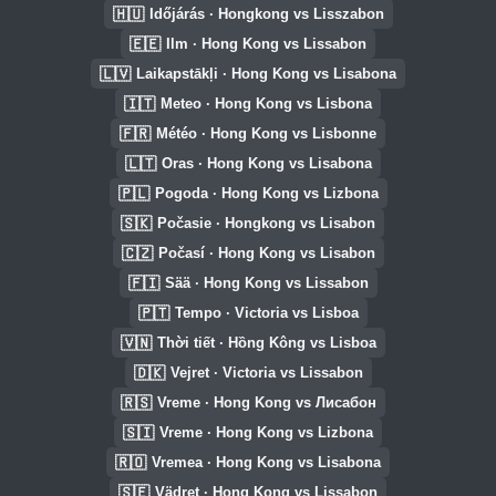
🇭🇺
Időjárás · Hongkong vs Lisszabon
🇪🇪
Ilm · Hong Kong vs Lissabon
🇱🇻
Laikapstākļi · Hong Kong vs Lisabona
🇮🇹
Meteo · Hong Kong vs Lisbona
🇫🇷
Météo · Hong Kong vs Lisbonne
🇱🇹
Oras · Hong Kong vs Lisabona
🇵🇱
Pogoda · Hong Kong vs Lizbona
🇸🇰
Počasie · Hongkong vs Lisabon
🇨🇿
Počasí · Hong Kong vs Lisabon
🇫🇮
Sää · Hong Kong vs Lissabon
🇵🇹
Tempo · Victoria vs Lisboa
🇻🇳
Thời tiết · Hồng Kông vs Lisboa
🇩🇰
Vejret · Victoria vs Lissabon
🇷🇸
Vreme · Hong Kong vs Лисабон
🇸🇮
Vreme · Hong Kong vs Lizbona
🇷🇴
Vremea · Hong Kong vs Lisabona
🇸🇪
Vädret · Hong Kong vs Lissabon