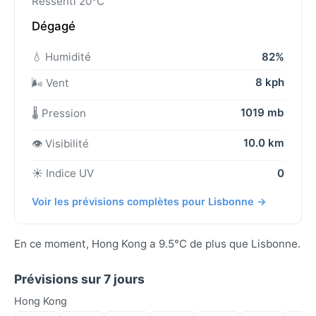
Ressenti 20°C
Dégagé
💧 Humidité
82%
8 kph
🌬️ Vent
1019 mb
🌡️ Pression
10.0 km
👁️ Visibilité
☀️ Indice UV
0
Voir les prévisions complètes pour Lisbonne →
En ce moment, Hong Kong a 9.5°C de plus que Lisbonne.
Prévisions sur 7 jours
Hong Kong