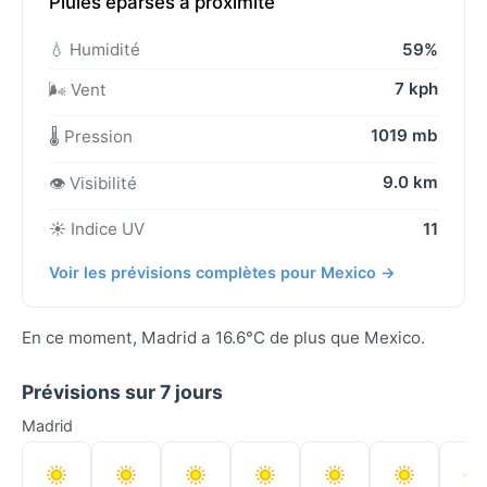
Pluies éparses à proximité
💧 Humidité
59%
7 kph
🌬️ Vent
1019 mb
🌡️ Pression
9.0 km
👁️ Visibilité
☀️ Indice UV
11
Voir les prévisions complètes pour Mexico →
En ce moment, Madrid a 16.6°C de plus que Mexico.
Prévisions sur 7 jours
Madrid