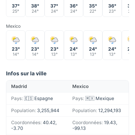
37°
38°
37°
36°
35°
36°
38
25°
24°
24°
24°
22°
23°
24°
Mexico
23°
23°
23°
24°
24°
24°
23
14°
14°
13°
13°
13°
13°
13°
Infos sur la ville
Madrid
Mexico
Pays:
🇪🇸 Espagne
Pays:
🇲🇽 Mexique
Population:
3,255,944
Population:
12,294,193
Coordonnées:
40.42,
Coordonnées:
19.43,
-3.70
-99.13