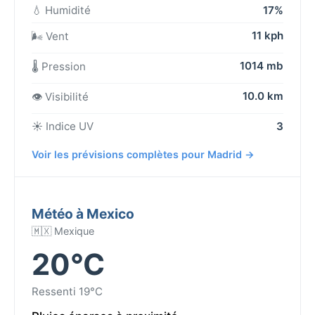
💧 Humidité
17%
11 kph
🌬️ Vent
1014 mb
🌡️ Pression
10.0 km
👁️ Visibilité
☀️ Indice UV
3
Voir les prévisions complètes pour Madrid →
Météo à Mexico
🇲🇽 Mexique
20°C
Ressenti 19°C