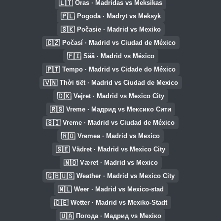
🇱🇹
Oras · Madridas vs Meksikas
🇵🇱
Pogoda · Madryt vs Meksyk
🇸🇰
Počasie · Madrid vs Mexiko
🇨🇿
Počasí · Madrid vs Ciudad de México
🇫🇮
Sää · Madrid vs México
🇵🇹
Tempo · Madrid vs Cidade do México
🇻🇳
Thời tiết · Madrid vs Ciudad de Mexico
🇩🇰
Vejret · Madrid vs Mexico City
🇷🇸
Vreme · Мадрид vs Мексико Сити
🇸🇮
Vreme · Madrid vs Ciudad de México
🇷🇴
Vremea · Madrid vs Mexico
🇸🇪
Vädret · Madrid vs Mexico City
🇳🇴
Været · Madrid vs Mexico
🇬🇧🇺🇸
Weather · Madrid vs Mexico City
🇳🇱
Weer · Madrid vs Mexico-stad
🇩🇪
Wetter · Madrid vs Mexiko-Stadt
🇺🇦
Погода · Мадрид vs Мехіко