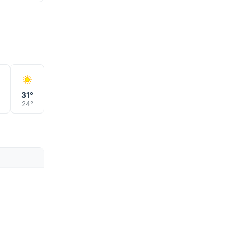
°
31°
24°