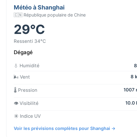
Météo à Shanghai
🇨🇳 République populaire de Chine
29°C
Ressenti 34°C
Dégagé
💧 Humidité
8
8 
🌬️ Vent
1007
🌡️ Pression
10.0
👁️ Visibilité
☀️ Indice UV
Voir les prévisions complètes pour Shanghai →