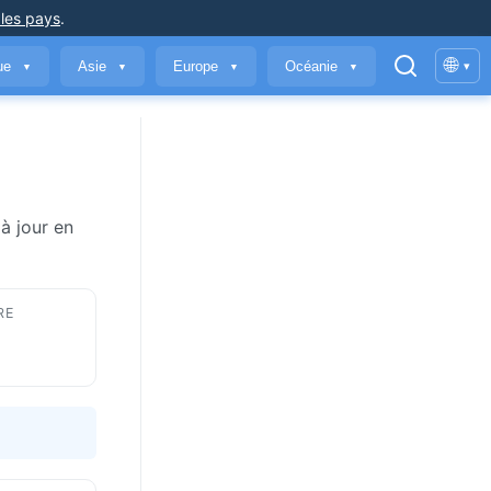
 les pays
.
🌐
que
Asie
Europe
Océanie
▾
▼
▼
▼
▼
à jour en
RE