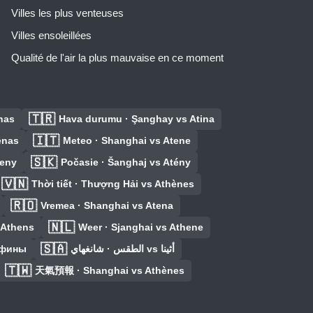
Villes les plus venteuses
Villes ensoleillées
Qualité de l'air la plus mauvaise en ce moment
🇹🇷
nas
Hava durumu · Şanghay vs Atina
🇮🇹
ēnas
Meteo · Shanghai vs Atene
🇸🇰
teny
Počasie · Šanghaj vs Atény
🇻🇳
Thời tiết · Thượng Hải vs Athènes
🇷🇴
Vremea · Shanghai vs Atena
🇳🇱
 Athens
Weer · Sjanghai vs Athene
🇸🇦
Афины
الطقس · شانغهاي vs أثينا
🇹🇼
天氣預報 · Shanghai vs Athènes