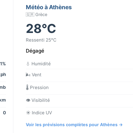
Météo à Athènes
🇬🇷 Grèce
28°C
Ressenti 25°C
Dégagé
1%
💧 Humidité
kph
🌬️ Vent
 mb
🌡️ Pression
 km
👁️ Visibilité
0
☀️ Indice UV
Voir les prévisions complètes pour Athènes →