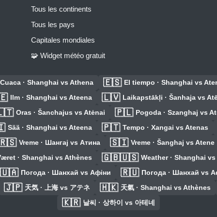
Tous les continents
Tous les pays
Capitales mondiales
🧩 Widget météo gratuit
🇪🇸
Cuaca · Shanghai vs Athena
El tiempo · Shanghai vs Ate
🇪
🇱🇻
Ilm · Shanghai vs Ateena
Laikapstākļi · Šanhaja vs At
🇹
🇵🇱
Oras · Šanchajus vs Atėnai
Pogoda · Szanghaj vs A
🇮
🇵🇹
Sää · Shanghai vs Ateena
Tempo · Xangai vs Atenas
🇷🇸
🇸🇮
Vreme · Шангај vs Атина
Vreme · Šanghaj vs Atene
🇬🇧🇺🇸
æret · Shanghai vs Athènes
Weather · Shanghai vs
🇺🇦
🇷🇺
Погода · Шанхай vs Афіни
Погода · Шанхай vs 
🇯🇵
🇭🇰
天気 · 上海 vs アテネ
天氣 · Shanghai vs Athènes
🇰🇷
날씨 · 상하이 vs 아테네