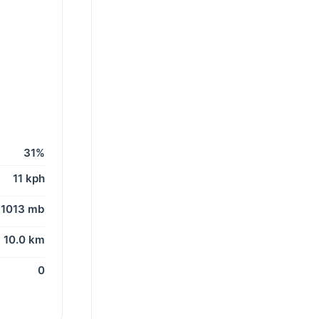
31%
11 kph
1013 mb
10.0 km
0