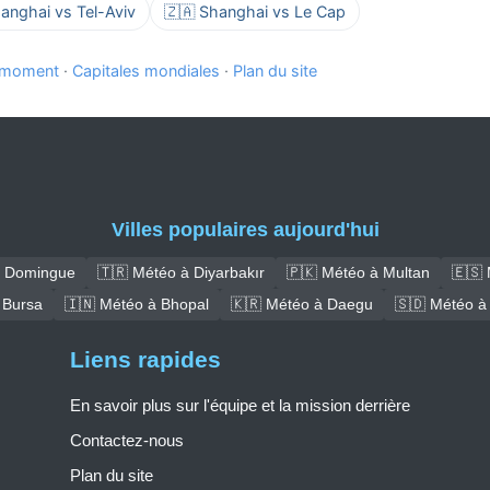
anghai vs Tel-Aviv
🇿🇦 Shanghai vs Le Cap
e moment
·
Capitales mondiales
·
Plan du site
Villes populaires aujourd'hui
t Domingue
🇹🇷 Météo à Diyarbakır
🇵🇰 Météo à Multan
🇪🇸 
 Bursa
🇮🇳 Météo à Bhopal
🇰🇷 Météo à Daegu
🇸🇩 Météo à
Liens rapides
En savoir plus sur l'équipe et la mission derrière
Contactez-nous
Plan du site