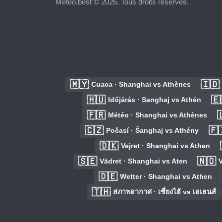
Meteo.best © 2026. Tous droits réservés.
🇲🇾
🇮🇩
Cuaca · Shanghai vs Athènes
🇭🇺
🇪
Időjárás · Sanghaj vs Athén
🇫🇷

Météo · Shanghai vs Athènes
🇨🇿
🇫
Počasí · Šanghaj vs Athény
🇩🇰
Vejret · Shanghai vs Athen
🇸🇪
🇳🇴
Vädret · Shanghai vs Aten
V
🇩🇪
Wetter · Shanghai vs Athen
🇹🇭
สภาพอากาศ · เซี่ยงไฮ้ vs เอเธนส์