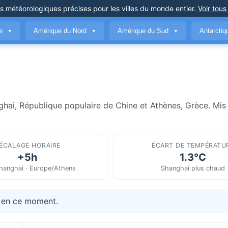
ns météorologiques précises
pour les villes du monde entier
.
Voir tous
ue
Amérique du Nord
Amérique du Sud
Antarcti
▼
▼
▼
ghai, République populaire de Chine et Athènes, Grèce. Mis 
ÉCALAGE HORAIRE
ÉCART DE TEMPÉRATU
+5h
1.3°C
hanghai · Europe/Athens
Shanghai plus chaud
 en ce moment.