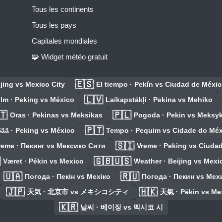
Tous les continents
Tous les pays
Capitales mondiales
🧩 Widget météo gratuit
🇪🇸
jing vs Mexico City
El tiempo · Pekín vs Ciudad de Méxi
🇱🇻
Ilm · Peking vs México
Laikapstākļi · Pekina vs Mehiko
🇹
🇵🇱
Oras · Pekinas vs Meksikas
Pogoda · Pekin vs Meksy
🇵🇹
Sää · Peking vs México
Tempo · Pequim vs Cidade do Mé
🇸🇮
reme · Пекинг vs Мексико Сити
Vreme · Peking vs Ciuda

🇬🇧🇺🇸
Været · Pékin vs Mexico
Weather · Beijing vs Mexi
🇺🇦
🇷🇺
Погода · Пекін vs Мехіко
Погода · Пекин vs Мех
🇯🇵
🇭🇰
天気 · 北京市 vs メキシコシティ
天氣 · Pékin vs Me
🇰🇷
날씨 · 베이징 vs 멕시코 시