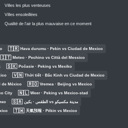
Villes les plus venteuses
Villes ensoleillées
Qualité de l'air la plus mauvaise en ce moment
🇹🇷
co
Hava durumu · Pekin vs Ciudad de Mexico
🇮🇹
Meteo · Pechino vs Città del Messico
🇸🇰
k
Počasie · Peking vs Mexiko
🇻🇳
xico
Thời tiết · Bắc Kinh vs Ciudad de Mexico
🇷🇴
d de México
Vremea · Beijing vs Mexico
🇳🇱
co City
Weer · Peking vs Mexico-stad
🇸🇦
ико
الطقس · بكين vs مدينة مكسيكو
🇹🇼
xico
天氣預報 · Pékin vs Mexico