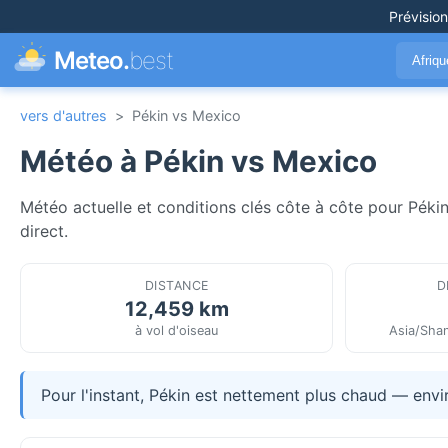
Prévisio
Meteo.
best
Afriq
vers d'autres
>
Pékin vs Mexico
Météo à Pékin vs Mexico
Météo actuelle et conditions clés côte à côte pour Péki
direct.
DISTANCE
D
12,459 km
à vol d'oiseau
Asia/Shan
Pour l'instant, Pékin est nettement plus chaud — envi