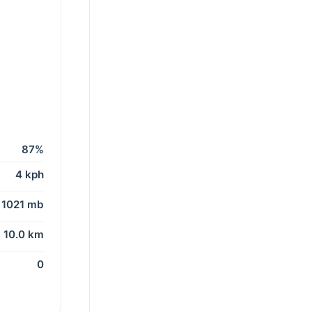
87%
4 kph
1021 mb
10.0 km
0