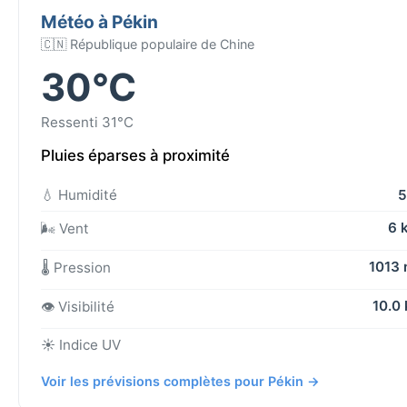
Météo à Pékin
🇨🇳 République populaire de Chine
30°C
Ressenti 31°C
Pluies éparses à proximité
💧 Humidité
5
6 
🌬️ Vent
1013
🌡️ Pression
10.0
👁️ Visibilité
☀️ Indice UV
Voir les prévisions complètes pour Pékin →