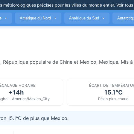
ns météorologiques précises
pour les villes du monde entier
.
Voir tous
ue
Amérique du Nord
Amérique du Sud
Antarcti
▼
▼
▼
n, République populaire de Chine et Mexico, Mexique. Mis à 
ÉCALAGE HORAIRE
ÉCART DE TEMPÉRATU
+14h
15.1°C
ghai · America/Mexico_City
Pékin plus chaud
ron 15.1°C de plus que Mexico.