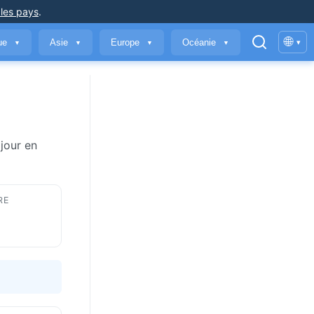
 les pays
.
🌐
que
Asie
Europe
Océanie
▾
▼
▼
▼
▼
jour en
RE