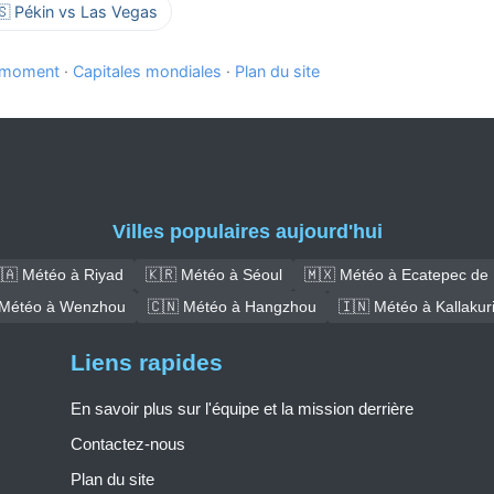
🇸 Pékin vs Las Vegas
e moment
·
Capitales mondiales
·
Plan du site
Villes populaires aujourd'hui
🇦 Météo à Riyad
🇰🇷 Météo à Séoul
🇲🇽 Météo à Ecatepec de
 Météo à Wenzhou
🇨🇳 Météo à Hangzhou
🇮🇳 Météo à Kallakuri
Liens rapides
En savoir plus sur l'équipe et la mission derrière
Contactez-nous
Plan du site