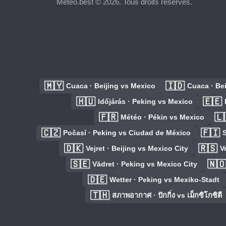
Meteo.best © 2026. Tous droits réservés.
🇲🇾
🇮🇩
Cuaca · Beijing vs Mexico
Cuaca · Bei
🇭🇺
🇪🇪
Időjárás · Peking vs Mexico
🇫🇷
🇱
Météo · Pékin vs Mexico
🇨🇿
🇫🇮
Počasí · Peking vs Ciudad de México
🇩🇰
🇷🇸
Vejret · Beijing vs Mexico City
V
🇸🇪
🇳
Vädret · Peking vs Mexico City
🇩🇪
Wetter · Peking vs Mexiko-Stadt
🇹🇭
สภาพอากาศ · ปักกิ่ง vs เม็กซิโกซิตี