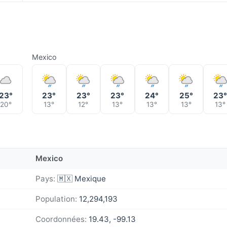
Mexico
23°
23°
23°
23°
24°
25°
23
20°
13°
12°
13°
13°
13°
13°
Mexico
Pays:
🇲🇽 Mexique
Population:
12,294,193
Coordonnées:
19.43, -99.13