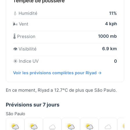
Tempête de poussière
💧 Humidité
11%
4 kph
🌬️ Vent
1000 mb
🌡️ Pression
6.9 km
👁️ Visibilité
☀️ Indice UV
0
Voir les prévisions complètes pour Riyad →
En ce moment, Riyad a 12.7°C de plus que São Paulo.
Prévisions sur 7 jours
São Paulo