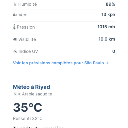
💧 Humidité
89%
13 kph
🌬️ Vent
1015 mb
🌡️ Pression
10.0 km
👁️ Visibilité
☀️ Indice UV
0
Voir les prévisions complètes pour São Paulo →
Météo à Riyad
🇸🇦 Arabie saoudite
35°C
Ressenti 32°C