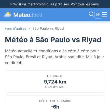
Prévisions météorologiques précises
.
Voir tous les pays
.
☰
Meteo.
best
🌐
vers d'autres
>
São Paulo vs Riyad
Météo à São Paulo vs Riyad
Météo actuelle et conditions clés côte à côte pour
São Paulo, Brésil et Riyad, Arabie saoudite. Mis à jour
en direct.
DISTANCE
9,724 km
à vol d'oiseau
DÉCALAGE HORAIRE
-6h