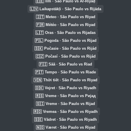
🇪🇪
Ilm · São Paulo vs Ar-Riyāḑ
🇱🇻
Laikapstākļi · São Paulo vs Rijāda
🇮🇹
Meteo · São Paulo vs Riyad
🇫🇷
Météo · São Paulo vs Riyad
🇱🇹
Oras · São Paulo vs Rijadas
🇵🇱
Pogoda · São Paulo vs Rijad
🇸🇰
Počasie · São Paulo vs Rijád
🇨🇿
Počasí · São Paulo vs Rijád
🇫🇮
Sää · São Paulo vs Riad
🇵🇹
Tempo · São Paulo vs Riade
🇻🇳
Thời tiết · São Paulo vs Riyad
🇩🇰
Vejret · São Paulo vs Riyadh
🇷🇸
Vreme · São Paulo vs Ријад
🇸🇮
Vreme · São Paulo vs Rijad
🇷🇴
Vremea · São Paulo vs Riyadh
🇸🇪
Vädret · São Paulo vs Riyadh
🇳🇴
Været · São Paulo vs Riyad