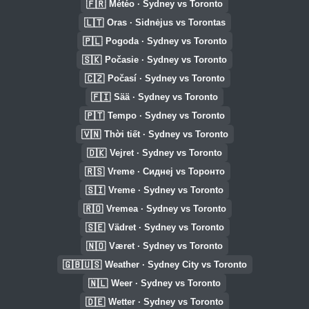
🇫🇷
Météo · Sydney vs Toronto
🇱🇹
Oras · Sidnėjus vs Torontas
🇵🇱
Pogoda · Sydney vs Toronto
🇸🇰
Počasie · Sydney vs Toronto
🇨🇿
Počasí · Sydney vs Toronto
🇫🇮
Sää · Sydney vs Toronto
🇵🇹
Tempo · Sydney vs Toronto
🇻🇳
Thời tiết · Sydney vs Toronto
🇩🇰
Vejret · Sydney vs Toronto
🇷🇸
Vreme · Сиднеј vs Торонто
🇸🇮
Vreme · Sydney vs Toronto
🇷🇴
Vremea · Sydney vs Toronto
🇸🇪
Vädret · Sydney vs Toronto
🇳🇴
Været · Sydney vs Toronto
🇬🇧🇺🇸
Weather · Sydney City vs Toronto
🇳🇱
Weer · Sydney vs Toronto
🇩🇪
Wetter · Sydney vs Toronto