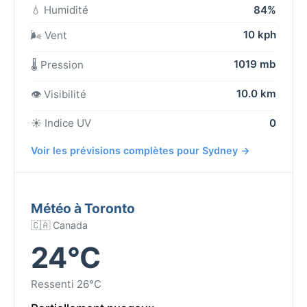
💧 Humidité
84%
10 kph
🌬️ Vent
1019 mb
🌡️ Pression
10.0 km
👁️ Visibilité
☀️ Indice UV
0
Voir les prévisions complètes pour Sydney →
Météo à Toronto
🇨🇦 Canada
24°C
Ressenti 26°C