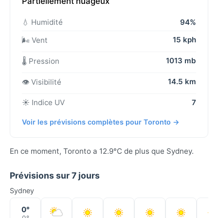
Partiellement nuageux
💧 Humidité
94%
15 kph
🌬️ Vent
1013 mb
🌡️ Pression
14.5 km
👁️ Visibilité
☀️ Indice UV
7
Voir les prévisions complètes pour Toronto →
En ce moment, Toronto a 12.9°C de plus que Sydney.
Prévisions sur 7 jours
Sydney
0°