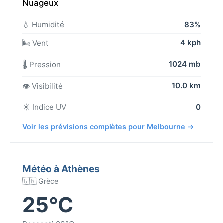
Nuageux
💧 Humidité
83%
4 kph
🌬️ Vent
1024 mb
🌡️ Pression
10.0 km
👁️ Visibilité
☀️ Indice UV
0
Voir les prévisions complètes pour Melbourne →
Météo à Athènes
🇬🇷 Grèce
25°C