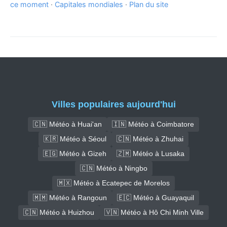
ce moment
·
Capitales mondiales
·
Plan du site
Villes populaires aujourd'hui
🇨🇳 Météo à Huai'an
🇮🇳 Météo à Coimbatore
🇰🇷 Météo à Séoul
🇨🇳 Météo à Zhuhai
🇪🇬 Météo à Gizeh
🇿🇲 Météo à Lusaka
🇨🇳 Météo à Ningbo
🇲🇽 Météo à Ecatepec de Morelos
🇲🇲 Météo à Rangoun
🇪🇨 Météo à Guayaquil
🇨🇳 Météo à Huizhou
🇻🇳 Météo à Hô Chi Minh Ville