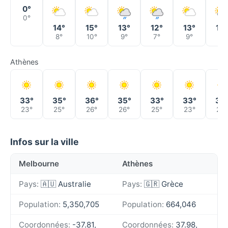
0°
0°
14°
15°
13°
12°
13°
12°
8°
10°
9°
7°
9°
6°
Athènes
33°
35°
36°
35°
33°
33°
34
23°
25°
26°
26°
25°
23°
22°
Infos sur la ville
Melbourne
Athènes
Pays:
🇦🇺 Australie
Pays:
🇬🇷 Grèce
Population:
5,350,705
Population:
664,046
Coordonnées:
-37.81,
Coordonnées:
37.98,