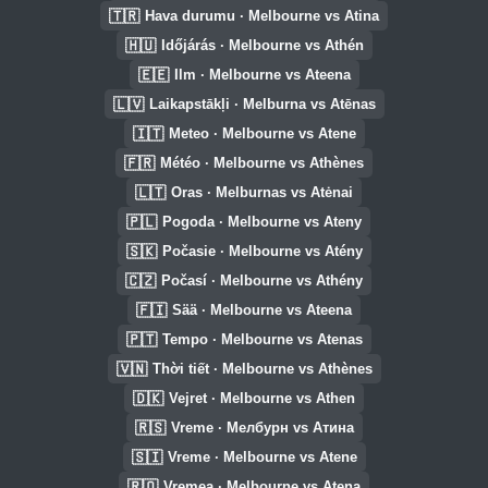
🇹🇷
Hava durumu · Melbourne vs Atina
🇭🇺
Időjárás · Melbourne vs Athén
🇪🇪
Ilm · Melbourne vs Ateena
🇱🇻
Laikapstākļi · Melburna vs Atēnas
🇮🇹
Meteo · Melbourne vs Atene
🇫🇷
Météo · Melbourne vs Athènes
🇱🇹
Oras · Melburnas vs Atėnai
🇵🇱
Pogoda · Melbourne vs Ateny
🇸🇰
Počasie · Melbourne vs Atény
🇨🇿
Počasí · Melbourne vs Athény
🇫🇮
Sää · Melbourne vs Ateena
🇵🇹
Tempo · Melbourne vs Atenas
🇻🇳
Thời tiết · Melbourne vs Athènes
🇩🇰
Vejret · Melbourne vs Athen
🇷🇸
Vreme · Мелбурн vs Атина
🇸🇮
Vreme · Melbourne vs Atene
🇷🇴
Vremea · Melbourne vs Atena