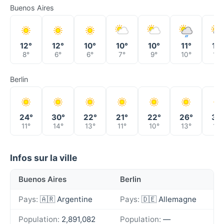
Buenos Aires
12°
12°
10°
10°
10°
11°
12°
8°
6°
6°
7°
9°
10°
10°
Berlin
24°
30°
22°
21°
22°
26°
32
11°
14°
13°
11°
10°
13°
15°
Infos sur la ville
Buenos Aires
Berlin
Pays:
🇦🇷 Argentine
Pays:
🇩🇪 Allemagne
Population:
2,891,082
Population:
—