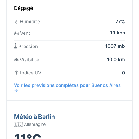
Dégagé
💧 Humidité
77%
19 kph
🌬️ Vent
1007 mb
🌡️ Pression
10.0 km
👁️ Visibilité
☀️ Indice UV
0
Voir les prévisions complètes pour Buenos Aires
→
Météo à Berlin
🇩🇪 Allemagne
11°C