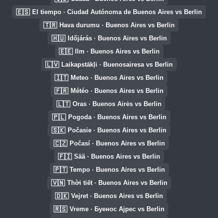
🇪🇸
El tiempo · Ciudad Autónoma de Buenos Aires vs Berlin
🇹🇷
Hava durumu · Buenos Aires vs Berlin
🇭🇺
Időjárás · Buenos Aires vs Berlin
🇪🇪
Ilm · Buenos Aires vs Berlin
🇱🇻
Laikapstākļi · Buenosairesa vs Berlin
🇮🇹
Meteo · Buenos Aires vs Berlin
🇫🇷
Météo · Buenos Aires vs Berlin
🇱🇹
Oras · Buenos Airės vs Berlin
🇵🇱
Pogoda · Buenos Aires vs Berlin
🇸🇰
Počasie · Buenos Aires vs Berlin
🇨🇿
Počasí · Buenos Aires vs Berlin
🇫🇮
Sää · Buenos Aires vs Berlin
🇵🇹
Tempo · Buenos Aires vs Berlin
🇻🇳
Thời tiết · Buenos Aires vs Berlin
🇩🇰
Vejret · Buenos Aires vs Berlin
🇷🇸
Vreme · Буенос Ајрес vs Berlin