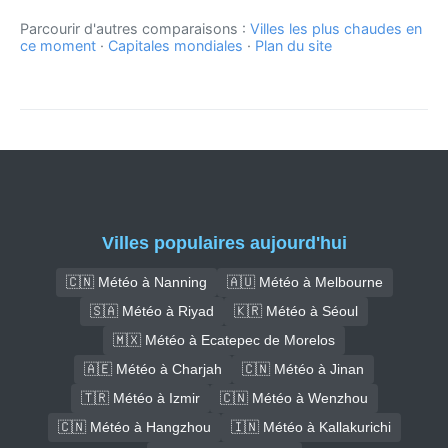
Parcourir d'autres comparaisons :
Villes les plus chaudes en
ce moment
·
Capitales mondiales
·
Plan du site
Villes populaires aujourd'hui
🇨🇳 Météo à Nanning
🇦🇺 Météo à Melbourne
🇸🇦 Météo à Riyad
🇰🇷 Météo à Séoul
🇲🇽 Météo à Ecatepec de Morelos
🇦🇪 Météo à Charjah
🇨🇳 Météo à Jinan
🇹🇷 Météo à Izmir
🇨🇳 Météo à Wenzhou
🇨🇳 Météo à Hangzhou
🇮🇳 Météo à Kallakurichi