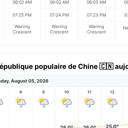
06:02 AM
06:02 AM
06:03 AM
0
07:25 PM
07:24 PM
07:23 PM
0
Waning
Waning
Waning
N
Crescent
Crescent
Crescent
République populaire de Chine 🇨🇳 auj
day, August 05, 2026
8
9
10
11
12
25.0°
25.0°
25.0°