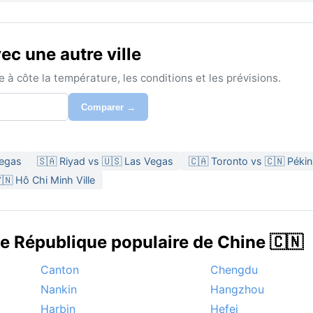
c une autre ville
à côte la température, les conditions et les prévisions.
Comparer →
Vegas
🇸🇦 Riyad vs 🇺🇸 Las Vegas
🇨🇦 Toronto vs 🇨🇳 Pékin
🇳 Hô Chi Minh Ville
de République populaire de Chine 🇨🇳
Canton
Chengdu
Nankin
Hangzhou
Harbin
Hefei