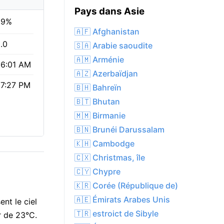
Pays dans Asie
69%
🇦🇫 Afghanistan
.0
🇸🇦 Arabie saoudite
🇦🇲 Arménie
6:01 AM
🇦🇿 Azerbaïdjan
7:27 PM
🇧🇭 Bahreïn
🇧🇹 Bhutan
🇲🇲 Birmanie
🇧🇳 Brunéi Darussalam
🇰🇭 Cambodge
🇨🇽 Christmas, île
🇨🇾 Chypre
🇰🇷 Corée (République de)
🇦🇪 Émirats Arabes Unis
nt le ciel
🇹🇷 estroict de Sibyle
r de 23°C.