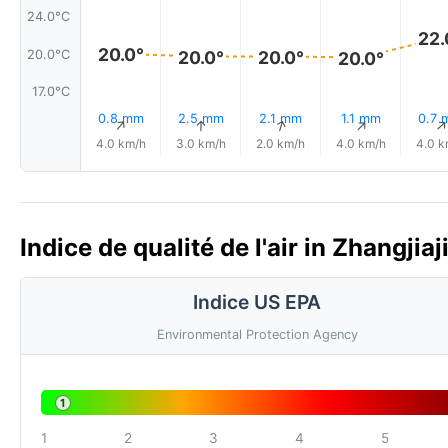
24.0°C
22.
20.0°
20.0°
20.0°
20.0°C
20.0°
17.0°C
0.8 mm
2.5 mm
2.1 mm
1.1 mm
0.7 
↑
↑
↑
↑
4.0 km/h
3.0 km/h
2.0 km/h
4.0 km/h
4.0 k
Indice de qualité de l'air in Zhangji
Indice US EPA
Environmental Protection Agency
1
1
2
3
4
5