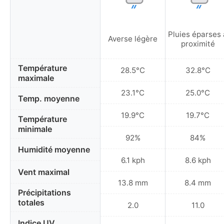
Pluies éparses 
Averse légère
proximité
Température
28.5°C
32.8°C
maximale
23.1°C
25.0°C
Temp. moyenne
19.9°C
19.7°C
Température
minimale
92%
84%
Humidité moyenne
6.1 kph
8.6 kph
Vent maximal
13.8 mm
8.4 mm
Précipitations
totales
2.0
11.0
Indice UV