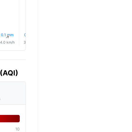
23.0°
0.1 mm
0.8 mm
0.6 mm
0.5 mm
0.0 mm
18% Plui
↑
↑
↑
↑
↑
↑
4.0 km/h
3.0 km/h
5.0 km/h
4.0 km/h
4.0 km/h
2.0 km/
 (AQI)
s
10