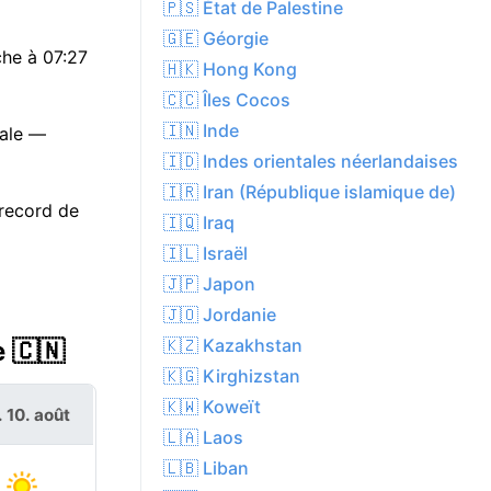
🇵🇸 État de Palestine
🇬🇪 Géorgie
che à 07:27
🇭🇰 Hong Kong
🇨🇨 Îles Cocos
🇮🇳 Inde
male —
🇮🇩 Indes orientales néerlandaises
🇮🇷 Iran (République islamique de)
 record de
🇮🇶 Iraq
🇮🇱 Israël
🇯🇵 Japon
🇯🇴 Jordanie
🇰🇿 Kazakhstan
 🇨🇳
🇰🇬 Kirghizstan
🇰🇼 Koweït
. 10. août
🇱🇦 Laos
🇱🇧 Liban