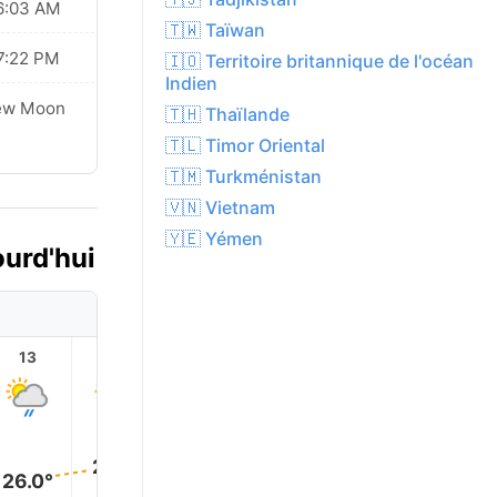
6:03 AM
🇹🇼 Taïwan
7:22 PM
🇮🇴 Territoire britannique de l'océan
Indien
ew Moon
🇹🇭 Thaïlande
🇹🇱 Timor Oriental
🇹🇲 Turkménistan
🇻🇳 Vietnam
🇾🇪 Yémen
ourd'hui
13
14
15
16
17
18
28.0°
28.0°
27.0°
26.0°
25.0°