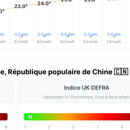
24.0°
23.0°
0°
mm
0.2 mm
0.5 mm
0.5 mm
0.3 mm
0.0 mm
↑
↑
↑
↑
↑
↑
m/h
5.0 km/h
6.0 km/h
6.0 km/h
6.0 km/h
5.0 km/h
ajie, République populaire de Chine 🇨🇳
Indice UK DEFRA
Department for Environment, Food & Rural Affair
1
6
1
3
5
7
9