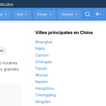
 les pays
.
🌐
que
Asie
Europe
Océanie
▾
▼
▼
▼
▼
Villes principales en China
Shanghai
Pékin
ne
Canton
Chengdu
s horaires
Tianjin
es grandes
Wuhan
Nankin
Hangzhou
Chongqing
Qingdao