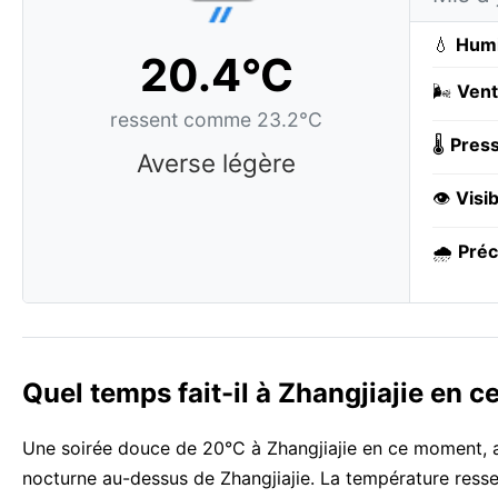
💧
Humi
20.4°C
🌬️
Vent
ressent comme 23.2°C
🌡️
Press
Averse légère
👁️
Visib
🌧️
Préc
Quel temps fait-il à Zhangjiajie en 
Une soirée douce de 20°C à Zhangjiajie en ce moment, a
nocturne au-dessus de Zhangjiajie. La température ressen