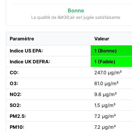
Bonne
La qualité de l&#39;air est jugée satisfaisante
Paramètre
Valeur
Indice US EPA:
1 (Bonne)
Indice UK DEFRA:
1 (Faible)
CO:
247.0 µg/m³
O3:
61.0 µg/m³
NO2:
9.6 µg/m³
SO2:
1.5 µg/m³
PM2.5:
7.2 µg/m³
PM10:
7.2 µg/m³