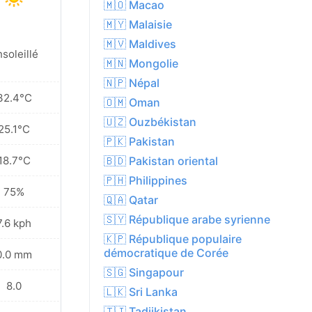
🇲🇴 Macao
🇲🇾 Malaisie
🇲🇻 Maldives
soleillé
🇲🇳 Mongolie
🇳🇵 Népal
32.4°C
🇴🇲 Oman
🇺🇿 Ouzbékistan
25.1°C
🇵🇰 Pakistan
18.7°C
🇧🇩 Pakistan oriental
🇵🇭 Philippines
75%
🇶🇦 Qatar
🇸🇾 République arabe syrienne
7.6 kph
🇰🇵 République populaire
démocratique de Corée
0.0 mm
🇸🇬 Singapour
8.0
🇱🇰 Sri Lanka
🇹🇯 Tadjikistan