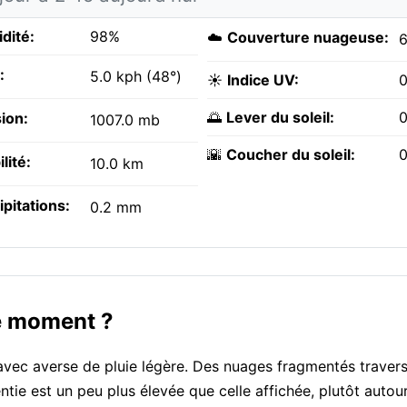
dité:
98%
☁️
Couverture nuageuse:
:
5.0 kph (48°)
☀️
Indice UV:
0
🌅
Lever du soleil:
0
ion:
1007.0 mb
🌇
Coucher du soleil:
0
ilité:
10.0 km
ipitations:
0.2 mm
ce moment ?
vec averse de pluie légère. Des nuages fragmentés traverse
tie est un peu plus élevée que celle affichée, plutôt autou