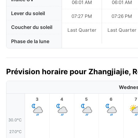
06:01 AM
06:01 AM
Lever du soleil
07:27 PM
07:26 PM
Coucher du soleil
Last Quarter
Last Quarter
Phase de la lune
Prévision horaire pour Zhangjiajie, 
Wednes
3
4
5
6
7
30.0°C
27.0°C