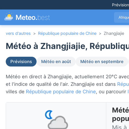
Prévisio
Meteo.
best
Afriq
vers d'autres
>
République populaire de Chine
>
Zhangjiajie
Météo à Zhangjiajie, Républiq
Prévisions
Météo en août
Météo en septembre
Météo en direct à Zhangjiajie, actuellement 20°C avec 
et l'indice de qualité de l'air. Zhangjiajie est dans
Répu
villes de
République populaire de Chine
, ou parcourir
Mété
popu
Mis à 