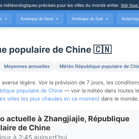
ns météorologiques précises
pour les villes du monde entier
.
Voir tous
ue
Amérique du Nord
Amérique du Sud
Antarcti
▼
▼
▼
ue populaire de Chine 🇨🇳
Moyennes annuelles
Météo République populaire de Chi
averse légère. Voir la prévision de 7 jours, les condition
blique populaire de Chine
— voir la météo dans toutes l
les villes les plus chaudes en ce moment
dans le monde.
o actuelle à Zhangjiajie, République
laire de Chine
jour à 2:45 aujourd'hui