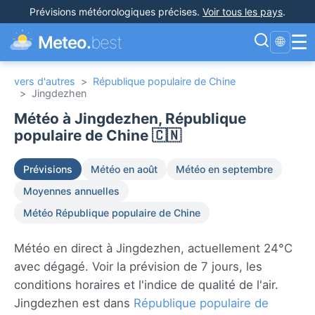
Prévisions météorologiques précises
.
Voir tous les pays
.
☰
Meteo.
best
🌐
vers d'autres
>
République populaire de Chine
>
Jingdezhen
Météo à Jingdezhen, République
populaire de Chine 🇨🇳
Prévisions
Météo en août
Météo en septembre
Moyennes annuelles
Météo République populaire de Chine
Météo en direct à Jingdezhen, actuellement 24°C
avec dégagé. Voir la prévision de 7 jours, les
conditions horaires et l'indice de qualité de l'air.
Jingdezhen est dans
République populaire de