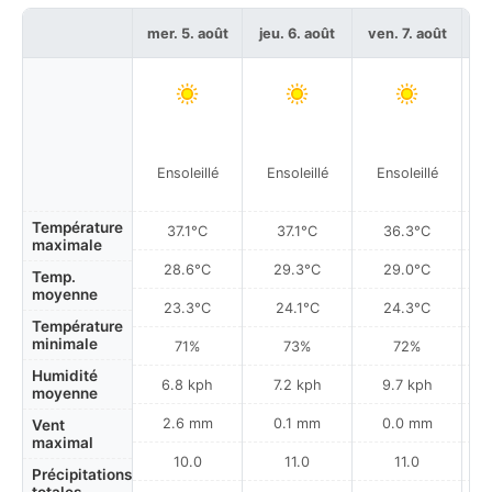
mer. 5. août
jeu. 6. août
ven. 7. août
sa
Ensoleillé
Ensoleillé
Ensoleillé
Température
37.1°C
37.1°C
36.3°C
maximale
28.6°C
29.3°C
29.0°C
Temp.
moyenne
23.3°C
24.1°C
24.3°C
Température
minimale
71%
73%
72%
Humidité
6.8 kph
7.2 kph
9.7 kph
moyenne
2.6 mm
0.1 mm
0.0 mm
Vent
maximal
10.0
11.0
11.0
Précipitations