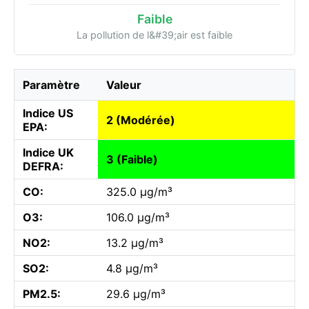
Faible
La pollution de l&#39;air est faible
Paramètre
Valeur
Indice US
2 (Modérée)
EPA:
Indice UK
3 (Faible)
DEFRA:
CO:
325.0 µg/m³
O3:
106.0 µg/m³
NO2:
13.2 µg/m³
SO2:
4.8 µg/m³
PM2.5:
29.6 µg/m³