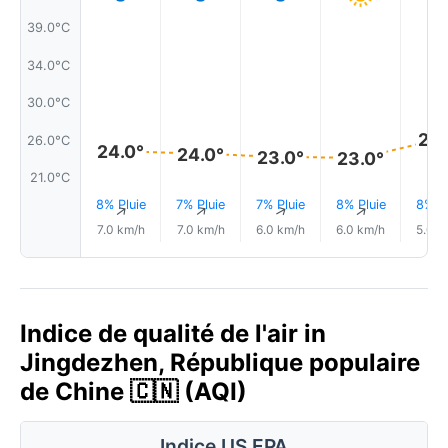
39.0°C
34.0°C
30.0°C
26.
26.0°C
24.0°
24.0°
23.0°
23.0°
21.0°C
8% Pluie
7% Pluie
7% Pluie
8% Pluie
8% Pl
↑
↑
↑
↑
7.0 km/h
7.0 km/h
6.0 km/h
6.0 km/h
5.0 k
Indice de qualité de l'air in
Jingdezhen, République populaire
de Chine 🇨🇳 (AQI)
Indice US EPA