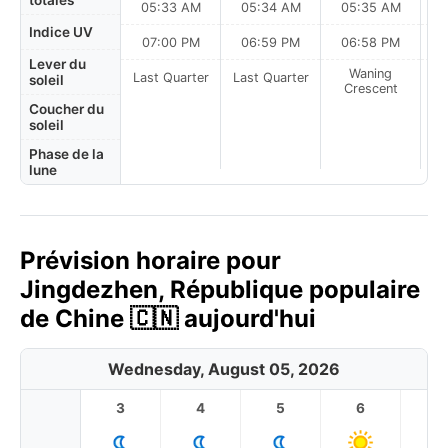
totales
05:33 AM
05:34 AM
05:35 AM
0
Indice UV
07:00 PM
06:59 PM
06:58 PM
Lever du
Waning
Last Quarter
Last Quarter
soleil
Crescent
Coucher du
soleil
Phase de la
lune
Prévision horaire pour
Jingdezhen, République populaire
de Chine 🇨🇳 aujourd'hui
Wednesday, August 05, 2026
3
4
5
6
7