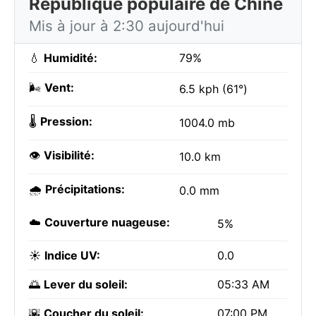
République populaire de Chine
Mis à jour à 2:30 aujourd'hui
💧
Humidité:
79%
🌬️
Vent:
6.5 kph (61°)
🌡️
Pression:
1004.0 mb
👁️
Visibilité:
10.0 km
🌧️
Précipitations:
0.0 mm
☁️
Couverture nuageuse:
5%
☀️
Indice UV:
0.0
🌅
Lever du soleil:
05:33 AM
🌇
Coucher du soleil:
07:00 PM