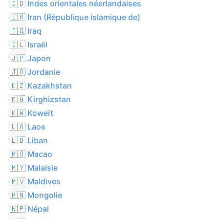
🇮🇩 Indes orientales néerlandaises
🇮🇷 Iran (République islamique de)
🇮🇶 Iraq
🇮🇱 Israël
🇯🇵 Japon
🇯🇴 Jordanie
🇰🇿 Kazakhstan
🇰🇬 Kirghizstan
🇰🇼 Koweït
🇱🇦 Laos
🇱🇧 Liban
🇲🇴 Macao
🇲🇾 Malaisie
🇲🇻 Maldives
🇲🇳 Mongolie
🇳🇵 Népal