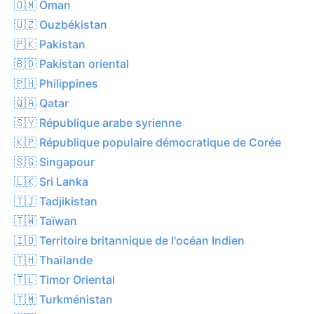
🇴🇲 Oman
🇺🇿 Ouzbékistan
🇵🇰 Pakistan
🇧🇩 Pakistan oriental
🇵🇭 Philippines
🇶🇦 Qatar
🇸🇾 République arabe syrienne
🇰🇵 République populaire démocratique de Corée
🇸🇬 Singapour
🇱🇰 Sri Lanka
🇹🇯 Tadjikistan
🇹🇼 Taïwan
🇮🇴 Territoire britannique de l'océan Indien
🇹🇭 Thaïlande
🇹🇱 Timor Oriental
🇹🇲 Turkménistan