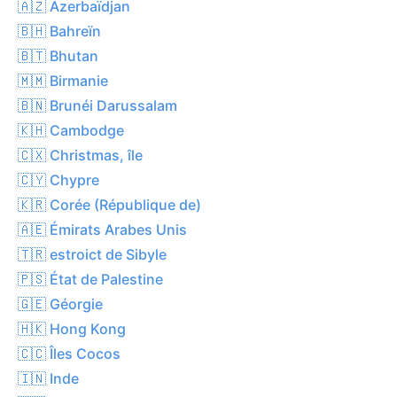
🇦🇿 Azerbaïdjan
🇧🇭 Bahreïn
🇧🇹 Bhutan
🇲🇲 Birmanie
🇧🇳 Brunéi Darussalam
🇰🇭 Cambodge
🇨🇽 Christmas, île
🇨🇾 Chypre
🇰🇷 Corée (République de)
🇦🇪 Émirats Arabes Unis
🇹🇷 estroict de Sibyle
🇵🇸 État de Palestine
🇬🇪 Géorgie
🇭🇰 Hong Kong
🇨🇨 Îles Cocos
🇮🇳 Inde