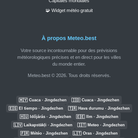
Capitales mondiales
🧩 Widget météo gratuit
À propos Meteo.best
Votre source incontournable pour des prévisions
météorologiques précises et en direct pour les villes
du monde entier.
Meteo.best © 2026. Tous droits réservés.
🇲🇾
🇮🇩
Cuaca · Jingdezhen
Cuaca · Jingdezhen
🇪🇸
🇹🇷
El tiempo · Jingdezhen
Hava durumu · Jingdezhen
🇭🇺
🇪🇪
Időjárás · Jingdezhen
Ilm · Jingdezhen
🇱🇻
🇮🇹
Laikapstākļi · Jingdezhen
Meteo · Jingdezhen
🇫🇷
🇱🇹
Météo · Jingdezhen
Oras · Jingdezhen