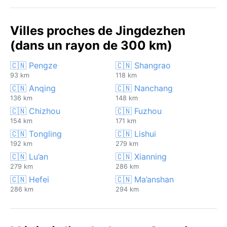
Villes proches de Jingdezhen
(dans un rayon de 300 km)
🇨🇳 Pengze
🇨🇳 Shangrao
93 km
118 km
🇨🇳 Anqing
🇨🇳 Nanchang
136 km
148 km
🇨🇳 Chizhou
🇨🇳 Fuzhou
154 km
171 km
🇨🇳 Tongling
🇨🇳 Lishui
192 km
279 km
🇨🇳 Lu’an
🇨🇳 Xianning
279 km
286 km
🇨🇳 Hefei
🇨🇳 Ma’anshan
286 km
294 km