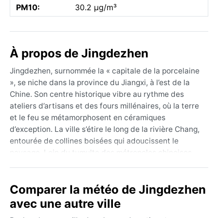
PM10:
30.2 µg/m³
À propos de Jingdezhen
Jingdezhen, surnommée la « capitale de la porcelaine
», se niche dans la province du Jiangxi, à l’est de la
Chine. Son centre historique vibre au rythme des
ateliers d’artisans et des fours millénaires, où la terre
et le feu se métamorphosent en céramiques
d’exception. La ville s’étire le long de la rivière Chang,
entourée de collines boisées qui adoucissent le
paysage. Loin du tumulte des métropoles chinoises,
on y flâne entre temples anciens, musées dédiés à
l’argile et ruelles pavées où résonne encore le tour du
Comparer la météo de Jingdezhen
potier.
avec une autre ville
Son climat est de type subtropical humide (Köppen
Cfa), avec des saisons bien marquées. L’été, de juin à