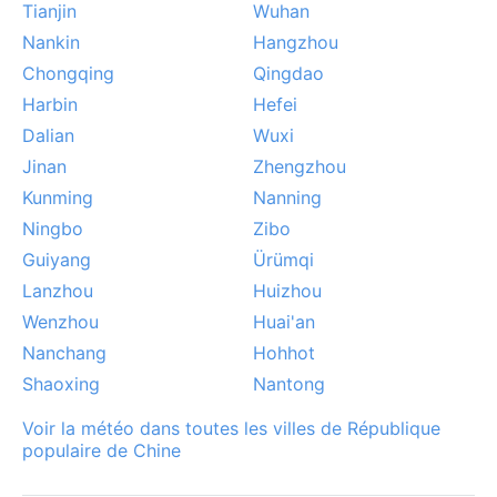
Tianjin
Wuhan
mousson asiatique, pouvant provoquer des
inondations locales. En hiver, le brouillard matinal est
Nankin
Hangzhou
courant, mais la neige reste rare et peu épaisse.
Chongqing
Qingdao
Aucun typhon majeur ne frappe directement la région,
Harbin
Hefei
mais des restes de tempêtes tropicales peuvent
Dalian
Wuxi
apporter des orages violents. Pour les amateurs de
Jinan
Zhengzhou
céramique ou de météo contrastée, Jingdezhen offre
Kunming
Nanning
un visage changeant au fil des saisons.
Ningbo
Zibo
Guiyang
Ürümqi
Lanzhou
Huizhou
Wenzhou
Huai'an
Nanchang
Hohhot
Shaoxing
Nantong
Voir la météo dans toutes les villes de République
populaire de Chine