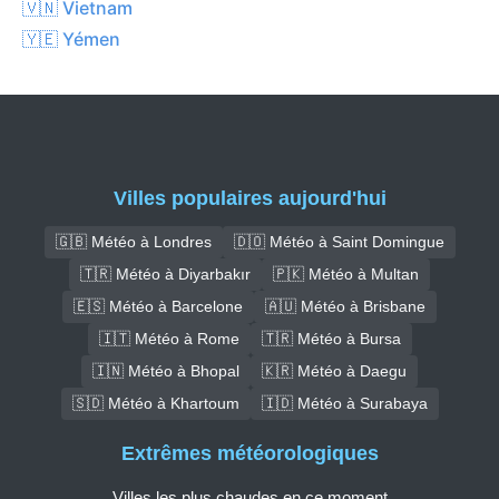
🇻🇳 Vietnam
🇾🇪 Yémen
Villes populaires aujourd'hui
🇬🇧 Météo à Londres
🇩🇴 Météo à Saint Domingue
🇹🇷 Météo à Diyarbakır
🇵🇰 Météo à Multan
🇪🇸 Météo à Barcelone
🇦🇺 Météo à Brisbane
🇮🇹 Météo à Rome
🇹🇷 Météo à Bursa
🇮🇳 Météo à Bhopal
🇰🇷 Météo à Daegu
🇸🇩 Météo à Khartoum
🇮🇩 Météo à Surabaya
Extrêmes météorologiques
Villes les plus chaudes en ce moment