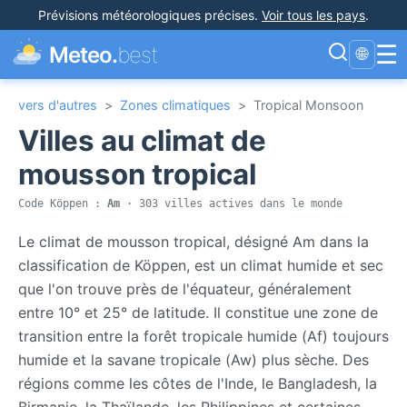
Prévisions météorologiques précises
.
Voir tous les pays
.
☰
Meteo.
best
🌐
vers d'autres
>
Zones climatiques
>
Tropical Monsoon
Villes au climat de
mousson tropical
Code Köppen :
Am
· 303 villes actives dans le monde
Le climat de mousson tropical, désigné Am dans la
classification de Köppen, est un climat humide et sec
que l'on trouve près de l'équateur, généralement
entre 10° et 25° de latitude. Il constitue une zone de
transition entre la forêt tropicale humide (Af) toujours
humide et la savane tropicale (Aw) plus sèche. Des
régions comme les côtes de l'Inde, le Bangladesh, la
Birmanie, la Thaïlande, les Philippines et certaines