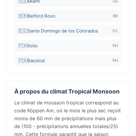
🇺🇸
Miami
US
🇧🇷
Belford Roxo
BR
🇪🇨
Santo Domingo de los Colorados
EC
🇵🇭
Iloilo
PH
🇵🇭
Bacolod
PH
À propos du climat Tropical Monsoon
Le climat de mousson tropical correspond au
code Köppen Am, où le mois le plus sec reçoit
moins de 60 mm de précipitations mais plus
de (100 - précipitations annuelles totales/25)
mm. Cette formule garantit que la saison