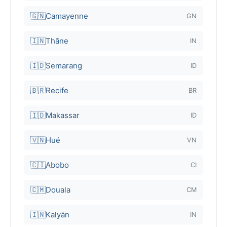
🇬🇳
Camayenne
GN
🇮🇳
Thāne
IN
🇮🇩
Semarang
ID
🇧🇷
Recife
BR
🇮🇩
Makassar
ID
🇻🇳
Hué
VN
🇨🇮
Abobo
CI
🇨🇲
Douala
CM
🇮🇳
Kalyān
IN