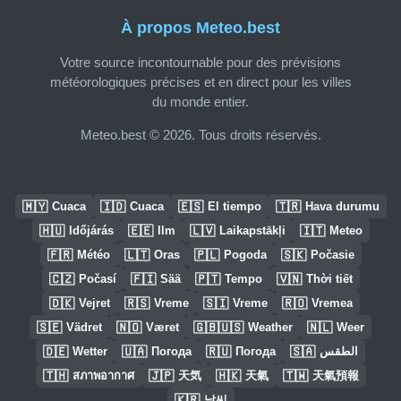
À propos Meteo.best
Votre source incontournable pour des prévisions
météorologiques précises et en direct pour les villes
du monde entier.
Meteo.best © 2026. Tous droits réservés.
🇲🇾
🇮🇩
🇪🇸
🇹🇷
Cuaca
Cuaca
El tiempo
Hava durumu
🇭🇺
🇪🇪
🇱🇻
🇮🇹
Időjárás
Ilm
Laikapstākļi
Meteo
🇫🇷
🇱🇹
🇵🇱
🇸🇰
Météo
Oras
Pogoda
Počasie
🇨🇿
🇫🇮
🇵🇹
🇻🇳
Počasí
Sää
Tempo
Thời tiết
🇩🇰
🇷🇸
🇸🇮
🇷🇴
Vejret
Vreme
Vreme
Vremea
🇸🇪
🇳🇴
🇬🇧🇺🇸
🇳🇱
Vädret
Været
Weather
Weer
🇩🇪
🇺🇦
🇷🇺
🇸🇦
Wetter
Погода
Погода
الطقس
🇹🇭
🇯🇵
🇭🇰
🇹🇼
สภาพอากาศ
天気
天氣
天氣預報
🇰🇷
날씨