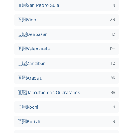
🇭🇳
San Pedro Sula
HN
🇻🇳
Vinh
VN
🇮🇩
Denpasar
ID
🇵🇭
Valenzuela
PH
🇹🇿
Zanzibar
TZ
🇧🇷
Aracaju
BR
🇧🇷
Jaboatão dos Guararapes
BR
🇮🇳
Kochi
IN
🇮🇳
Borivli
IN