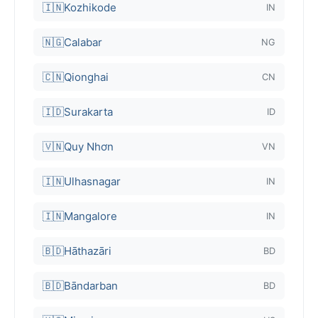
🇮🇳
Kozhikode
IN
🇳🇬
Calabar
NG
🇨🇳
Qionghai
CN
🇮🇩
Surakarta
ID
🇻🇳
Quy Nhơn
VN
🇮🇳
Ulhasnagar
IN
🇮🇳
Mangalore
IN
🇧🇩
Hāthazāri
BD
🇧🇩
Bāndarban
BD