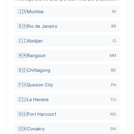
🇮🇳
Mumbai
IN
🇧🇷
Rio de Janeiro
BR
🇨🇮
Abidjan
CI
🇲🇲
Rangoun
MM
🇧🇩
Chittagong
BD
🇵🇭
Quezon City
PH
🇨🇺
La Havane
CU
🇳🇬
Port Harcourt
NG
🇬🇳
Conakry
GN