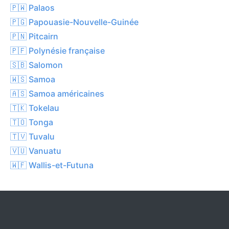
🇵🇼 Palaos
🇵🇬 Papouasie-Nouvelle-Guinée
🇵🇳 Pitcairn
🇵🇫 Polynésie française
🇸🇧 Salomon
🇼🇸 Samoa
🇦🇸 Samoa américaines
🇹🇰 Tokelau
🇹🇴 Tonga
🇹🇻 Tuvalu
🇻🇺 Vanuatu
🇼🇫 Wallis-et-Futuna