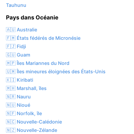
Tauhunu
Pays dans Océanie
🇦🇺 Australie
🇫🇲 États fédérés de Micronésie
🇫🇯 Fidji
🇬🇺 Guam
🇲🇵 Îles Mariannes du Nord
🇺🇲 Îles mineures éloignées des États-Unis
🇰🇮 Kiribati
🇲🇭 Marshall, îles
🇳🇷 Nauru
🇳🇺 Nioué
🇳🇫 Norfolk, île
🇳🇨 Nouvelle-Calédonie
🇳🇿 Nouvelle-Zélande