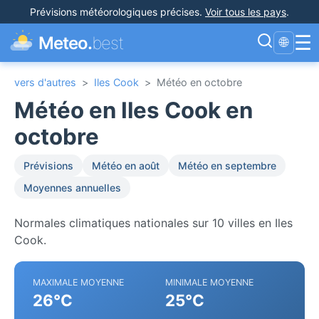
Prévisions météorologiques précises
.
Voir tous les pays
.
☰
Meteo.
best
🌐
vers d'autres
>
Iles Cook
>
Météo en octobre
Météo en Iles Cook en
octobre
Prévisions
Météo en août
Météo en septembre
Moyennes annuelles
Normales climatiques nationales sur 10 villes en Iles
Cook.
MAXIMALE MOYENNE
MINIMALE MOYENNE
26°C
25°C